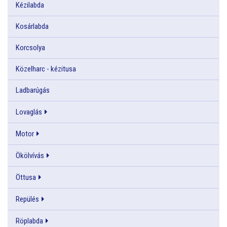
Kézilabda
Kosárlabda
Korcsolya
Közelharc - kézitusa
Ladbarúgás
Lovaglás
Motor
Ökölvívás
Öttusa
Repülés
Röplabda