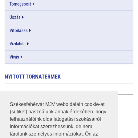
Tömegsport
Úszás
Vitorlázás
Vizilabda
Vívás
NYITOTT TORNATERMEK
RSS
Székesfehérvár MJV weboldalain cookie-at
(sütiket) használunk annak érdekében, hogy
A HONLAP 2017.03.31-I ÁLLAPOTA
felhasználóink oldallátogatási szokásairól
információkat szerezhessünk, de nem
JOGI NYILATKOZAT
tárolunk személyes információkat. Ön az