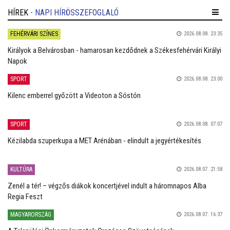
HÍREK
- NAPI HÍRÖSSZEFOGLALÓ
FEHÉRVÁRI SZÍNES
2026.08.08. 23:35
Királyok a Belvárosban - hamarosan kezdődnek a Székesfehérvári Királyi
Napok
SPORT
2026.08.08. 23:00
Kilenc emberrel győzött a Videoton a Sóstón
SPORT
2026.08.08. 07:07
Kézilabda szuperkupa a MET Arénában - elindult a jegyértékesítés
KULTÚRA
2026.08.07. 21:58
Zenél a tér! – végzős diákok koncertjével indult a háromnapos Alba
Regia Feszt
MAGYARORSZÁG
2026.08.07. 16:37