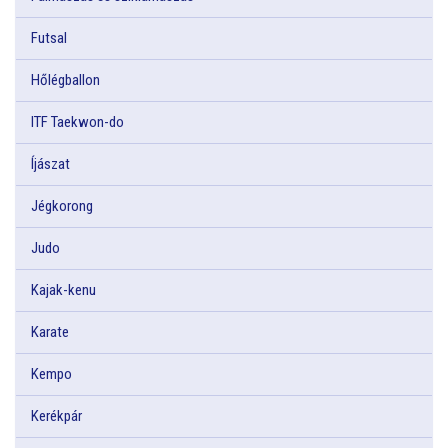
Futsal
Hőlégballon
ITF Taekwon-do
Íjászat
Jégkorong
Judo
Kajak-kenu
Karate
Kempo
Kerékpár