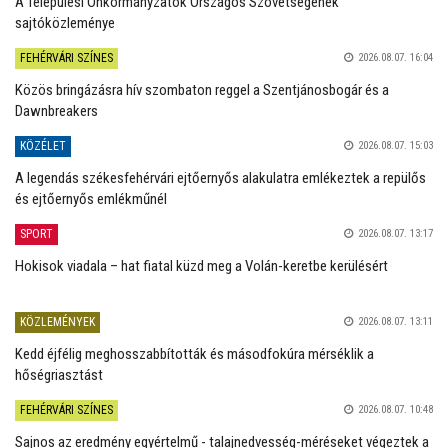
A Települési Önkormányzatok Országos Szövetségének
sajtóközleménye
FEHÉRVÁRI SZÍNES
2026.08.07. 16:04
Közös bringázásra hív szombaton reggel a Szentjánosbogár és a
Dawnbreakers
KÖZÉLET
2026.08.07. 15:03
A legendás székesfehérvári ejtőernyős alakulatra emlékeztek a repülős
és ejtőernyős emlékműnél
SPORT
2026.08.07. 13:17
Hokisok viadala – hat fiatal küzd meg a Volán-keretbe kerülésért
KÖZLEMÉNYEK
2026.08.07. 13:11
Kedd éjfélig meghosszabbították és másodfokúra mérséklik a
hőségriasztást
FEHÉRVÁRI SZÍNES
2026.08.07. 10:48
Sajnos az eredmény egyértelmű - talajnedvesség-méréseket végeztek a