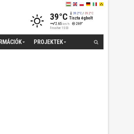
39°C
39.2°C
/
39.2°C
Tiszta égbolt
2.65
269°
km/h
Frissítve: 15:53
Keresés
ORMÁCIÓK
PROJEKTEK