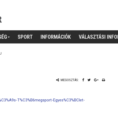
SÉG
SPORT
INFORMÁCIÓK
VÁLASZTÁSI INF
U
MEGOSZTÁS:
ti-%C3%A9s-T%C3%B6megsport-Egyes%C3%BClet-