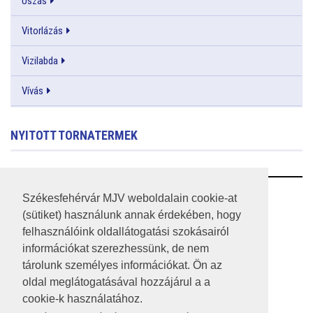
Úszás
Vitorlázás
Vizilabda
Vívás
NYITOTT TORNATERMEK
RSS
Székesfehérvár MJV weboldalain cookie-at
(sütiket) használunk annak érdekében, hogy
A HONLAP 2017.03.31-I ÁLLAPOTA
felhasználóink oldallátogatási szokásairól
információkat szerezhessünk, de nem
JOGI NYILATKOZAT
tárolunk személyes információkat. Ön az
IMPRESSZUM
oldal meglátogatásával hozzájárul a a
cookie-k használatához.
MÉDIAAJÁNLAT