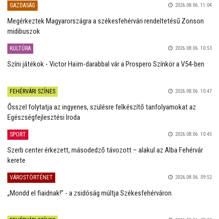
GAZDASÁG
2026.08.06. 11:04
Megérkeztek Magyarországra a székesfehérvári rendeltetésű Zonson
midibuszok
KULTÚRA
2026.08.06. 10:53
Színi játékok - Victor Haïm-darabbal vár a Prospero Színkör a V54-ben
FEHÉRVÁRI SZÍNES
2026.08.06. 10:47
Ősszel folytatja az ingyenes, szülésre felkészítő tanfolyamokat az
Egészségfejlesztési Iroda
SPORT
2026.08.06. 10:45
Szerb center érkezett, másodedző távozott – alakul az Alba Fehérvár
kerete
VÁROSTÖRTÉNET
2026.08.06. 09:52
„Mondd el fiaidnak!” - a zsidóság múltja Székesfehérváron