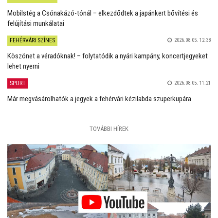
Mobilstég a Csónakázó-tónál – elkezdődtek a japánkert bővítési és
felújítási munkálatai
FEHÉRVÁRI SZÍNES
2026.08.05. 12:38
Köszönet a véradóknak! – folytatódik a nyári kampány, koncertjegyeket
lehet nyerni
SPORT
2026.08.05. 11:21
Már megvásárolhatók a jegyek a fehérvári kézilabda szuperkupára
TOVÁBBI HÍREK