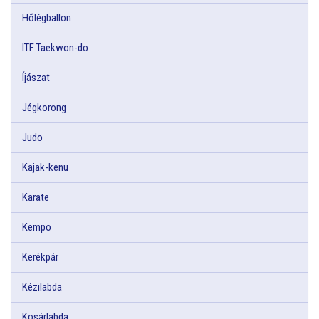
Hőlégballon
ITF Taekwon-do
Íjászat
Jégkorong
Judo
Kajak-kenu
Karate
Kempo
Kerékpár
Kézilabda
Kosárlabda