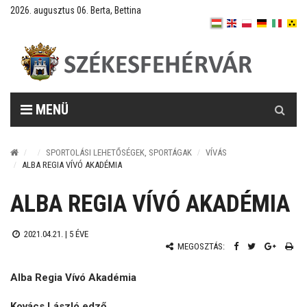
2026. augusztus 06. Berta, Bettina
Keresés
MENÜ
SPORTOLÁSI LEHETŐSÉGEK, SPORTÁGAK
VÍVÁS
ALBA REGIA VÍVÓ AKADÉMIA
ALBA REGIA VÍVÓ AKADÉMIA
2021.04.21. |
5 ÉVE
MEGOSZTÁS:
Alba Regia Vívó Akadémia
Kovács László edző