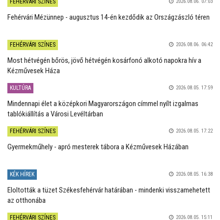
FEHÉRVÁRI SZÍNES
2026.08.06. 07:03
Fehérvári Mézünnep - augusztus 14-én kezdődik az Országzászló téren
FEHÉRVÁRI SZÍNES
2026.08.06. 06:42
Most hétvégén bőrös, jövő hétvégén kosárfonó alkotó napokra hív a
Kézművesek Háza
KULTÚRA
2026.08.05. 17:59
Mindennapi élet a középkori Magyarországon címmel nyílt izgalmas
tablókiállítás a Városi Levéltárban
FEHÉRVÁRI SZÍNES
2026.08.05. 17:22
Gyermekműhely - apró mesterek tábora a Kézművesek Házában
KÉK HÍREK
2026.08.05. 16:38
Eloltották a tüzet Székesfehérvár határában - mindenki visszamehetett
az otthonába
FEHÉRVÁRI SZÍNES
2026.08.05. 15:11