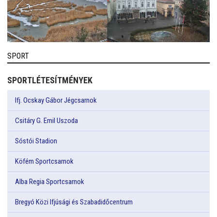
SPORT
SPORTLÉTESÍTMÉNYEK
Ifj. Ocskay Gábor Jégcsarnok
Csitáry G. Emil Uszoda
Sóstói Stadion
Köfém Sportcsarnok
Alba Regia Sportcsarnok
Bregyó Közi Ifjúsági és Szabadidőcentrum