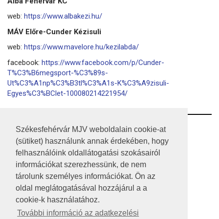
Alba Fehérvár KC
web:
https://www.albakezi.hu/
MÁV Előre-Cunder Kézisuli
web:
https://www.mavelore.hu/kezilabda/
facebook:
https://www.facebook.com/p/Cunder-
T%C3%B6megsport-%C3%89s-
Ut%C3%A1np%C3%B3tl%C3%A1s-K%C3%A9zisuli-
Egyes%C3%BClet-100080214221954/
RSS
Székesfehérvár MJV weboldalain cookie-at
(sütiket) használunk annak érdekében, hogy
A HONLAP 2017.03.31-I ÁLLAPOTA
felhasználóink oldallátogatási szokásairól
információkat szerezhessünk, de nem
JOGI NYILATKOZAT
tárolunk személyes információkat. Ön az
IMPRESSZUM
oldal meglátogatásával hozzájárul a a
cookie-k használatához.
MÉDIAAJÁNLAT
További információ az adatkezelési