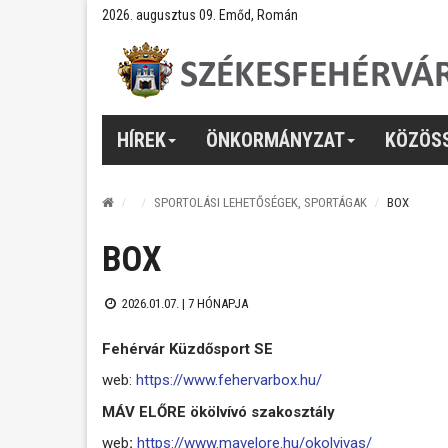
2026. augusztus 09. Emőd, Román
HÍREK
ÖNKORMÁNYZAT
KÖZÖS
SPORTOLÁSI LEHETŐSÉGEK, SPORTÁGAK
BOX
BOX
2026.01.07. |
7 HÓNAPJA
Fehérvár Küzdősport SE
web:
https://www.fehervarbox.hu/
MÁV ELŐRE ökölvívó szakosztály
web
:
https://www.mavelore.hu/okolvivas/