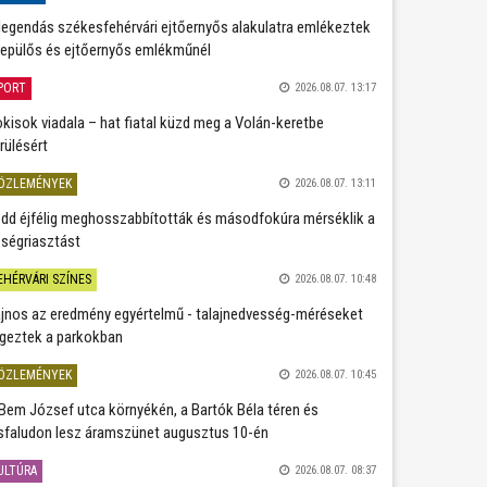
legendás székesfehérvári ejtőernyős alakulatra emlékeztek
repülős és ejtőernyős emlékműnél
PORT
2026.08.07. 13:17
kisok viadala – hat fiatal küzd meg a Volán-keretbe
rülésért
ÖZLEMÉNYEK
2026.08.07. 13:11
dd éjfélig meghosszabbították és másodfokúra mérséklik a
ségriasztást
EHÉRVÁRI SZÍNES
2026.08.07. 10:48
jnos az eredmény egyértelmű - talajnedvesség-méréseket
geztek a parkokban
ÖZLEMÉNYEK
2026.08.07. 10:45
Bem József utca környékén, a Bartók Béla téren és
sfaludon lesz áramszünet augusztus 10-én
ULTÚRA
2026.08.07. 08:37