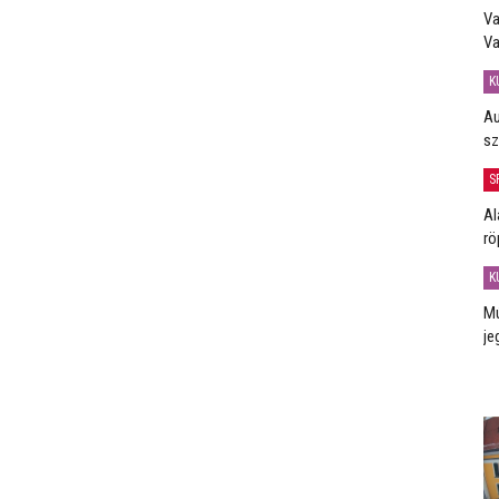
Va
Va
K
Au
sz
S
Al
rö
K
Mú
je