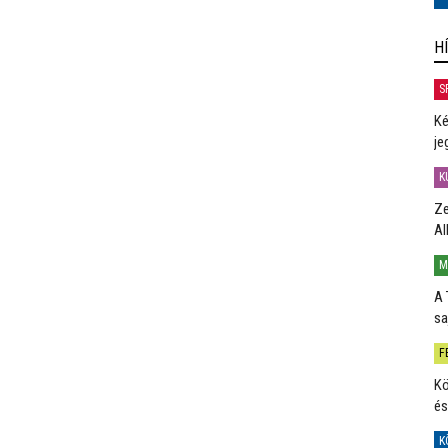
H
S
Ké
je
K
Ze
Al
M
A 
sa
F
Kö
és
K