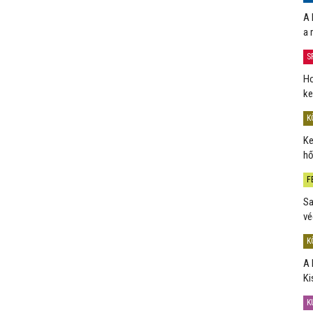
A 
a 
S
Ho
ke
K
Ke
hő
F
Sa
vé
K
A 
Ki
K