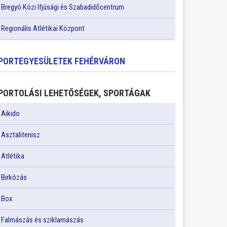
Bregyó Közi Ifjúsági és Szabadidőcentrum
Regionális Atlétikai Központ
PORTEGYESÜLETEK FEHÉRVÁRON
PORTOLÁSI LEHETŐSÉGEK, SPORTÁGAK
Aikido
Asztalitenisz
Atlétika
Birkózás
Box
Falmászás és sziklamászás