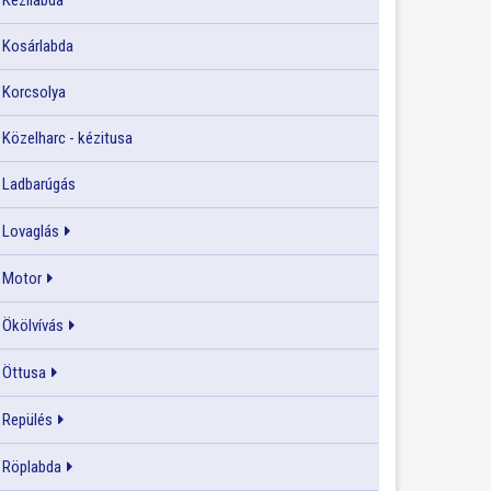
Kézilabda
Kosárlabda
Korcsolya
Közelharc - kézitusa
Ladbarúgás
Lovaglás
Motor
Ökölvívás
Öttusa
Repülés
Röplabda