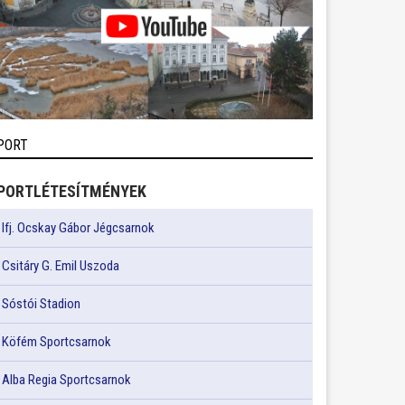
PORT
PORTLÉTESÍTMÉNYEK
Ifj. Ocskay Gábor Jégcsarnok
Csitáry G. Emil Uszoda
Sóstói Stadion
Köfém Sportcsarnok
Alba Regia Sportcsarnok