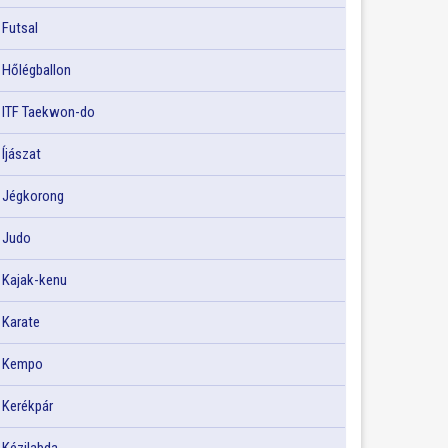
Futsal
Hőlégballon
ITF Taekwon-do
Íjászat
Jégkorong
Judo
Kajak-kenu
Karate
Kempo
Kerékpár