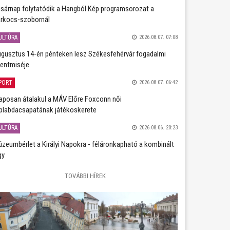
sárnap folytatódik a Hangból Kép programsorozat a
rkocs-szobornál
ULTÚRA
2026.08.07. 07:08
gusztus 14-én pénteken lesz Székesfehérvár fogadalmi
entmiséje
PORT
2026.08.07. 06:42
aposan átalakul a MÁV Előre Foxconn női
plabdacsapatának játékoskerete
ULTÚRA
2026.08.06. 20:23
zeumbérlet a Királyi Napokra - féláronkapható a kombinált
gy
TOVÁBBI HÍREK