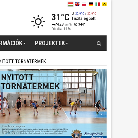
31°C
30.9°C
/
30.9°C
Tiszta égbolt
4.28
344°
km/h
Frissítve: 14:56
Keresés
ORMÁCIÓK
PROJEKTEK
YITOTT TORNATERMEK