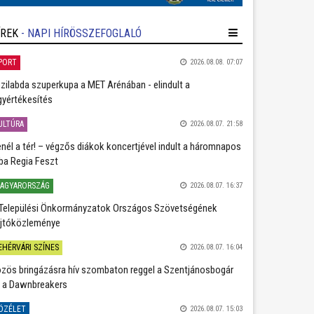
ÍREK
- NAPI HÍRÖSSZEFOGLALÓ
PORT
2026.08.08. 07:07
zilabda szuperkupa a MET Arénában - elindult a
gyértékesítés
ULTÚRA
2026.08.07. 21:58
nél a tér! – végzős diákok koncertjével indult a háromnapos
ba Regia Feszt
AGYARORSZÁG
2026.08.07. 16:37
Települési Önkormányzatok Országos Szövetségének
jtóközleménye
EHÉRVÁRI SZÍNES
2026.08.07. 16:04
zös bringázásra hív szombaton reggel a Szentjánosbogár
 a Dawnbreakers
ÖZÉLET
2026.08.07. 15:03