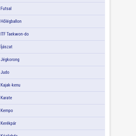
Futsal
Hőlégballon
ITF Taekwon-do
Íjászat
Jégkorong
Judo
Kajak-kenu
Karate
Kempo
Kerékpár