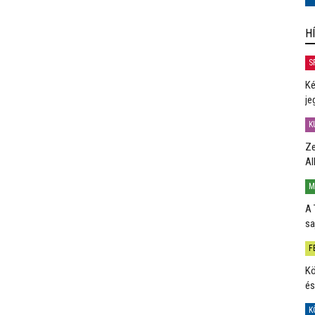
H
S
Ké
je
K
Ze
Al
M
A 
sa
F
Kö
és
K