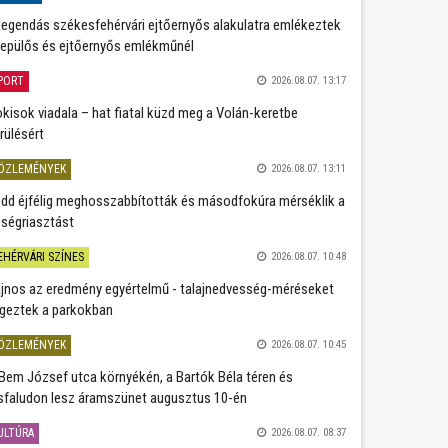
legendás székesfehérvári ejtőernyős alakulatra emlékeztek
repülős és ejtőernyős emlékműnél
PORT
2026.08.07. 13:17
kisok viadala – hat fiatal küzd meg a Volán-keretbe
rülésért
ÖZLEMÉNYEK
2026.08.07. 13:11
dd éjfélig meghosszabbították és másodfokúra mérséklik a
ségriasztást
EHÉRVÁRI SZÍNES
2026.08.07. 10:48
jnos az eredmény egyértelmű - talajnedvesség-méréseket
geztek a parkokban
ÖZLEMÉNYEK
2026.08.07. 10:45
Bem József utca környékén, a Bartók Béla téren és
sfaludon lesz áramszünet augusztus 10-én
ULTÚRA
2026.08.07. 08:37