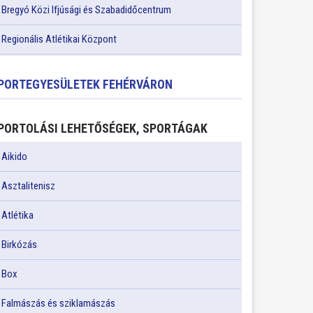
Bregyó Közi Ifjúsági és Szabadidőcentrum
Regionális Atlétikai Központ
PORTEGYESÜLETEK FEHÉRVÁRON
PORTOLÁSI LEHETŐSÉGEK, SPORTÁGAK
Aikido
Asztalitenisz
Atlétika
Birkózás
Box
Falmászás és sziklamászás