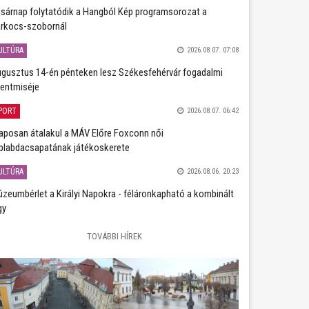
sárnap folytatódik a Hangból Kép programsorozat a
rkocs-szobornál
ULTÚRA
2026.08.07. 07:08
gusztus 14-én pénteken lesz Székesfehérvár fogadalmi
entmiséje
PORT
2026.08.07. 06:42
aposan átalakul a MÁV Előre Foxconn női
plabdacsapatának játékoskerete
ULTÚRA
2026.08.06. 20:23
zeumbérlet a Királyi Napokra - féláronkapható a kombinált
gy
TOVÁBBI HÍREK