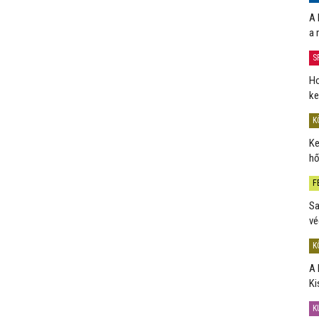
A 
a 
S
Ho
ke
K
Ke
hő
F
Sa
vé
K
A 
Ki
K