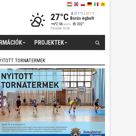
27°C
27.1°C
/
27.1°C
Borús égbolt
2.56
332°
km/h
Frissítve: 10:56
Keresés
ORMÁCIÓK
PROJEKTEK
YITOTT TORNATERMEK