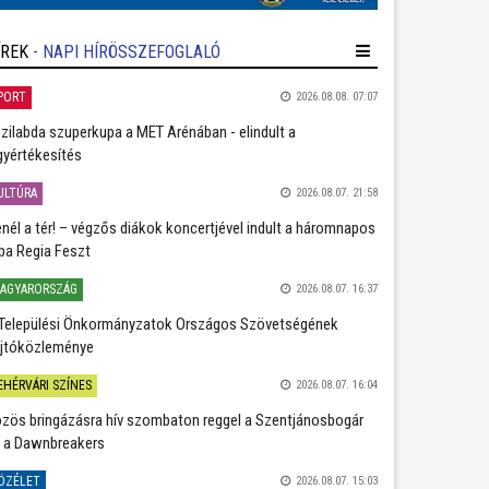
ÍREK
- NAPI HÍRÖSSZEFOGLALÓ
PORT
2026.08.08. 07:07
zilabda szuperkupa a MET Arénában - elindult a
gyértékesítés
ULTÚRA
2026.08.07. 21:58
nél a tér! – végzős diákok koncertjével indult a háromnapos
ba Regia Feszt
AGYARORSZÁG
2026.08.07. 16:37
Települési Önkormányzatok Országos Szövetségének
jtóközleménye
EHÉRVÁRI SZÍNES
2026.08.07. 16:04
zös bringázásra hív szombaton reggel a Szentjánosbogár
 a Dawnbreakers
ÖZÉLET
2026.08.07. 15:03