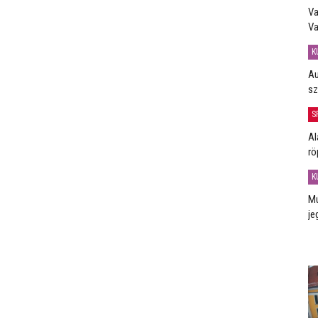
Va
Va
K
Au
sz
S
Al
rö
K
Mú
je