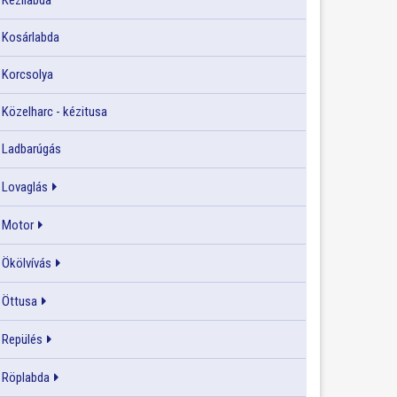
Kézilabda
Kosárlabda
Korcsolya
Közelharc - kézitusa
Ladbarúgás
Lovaglás
Motor
Ökölvívás
Öttusa
Repülés
Röplabda