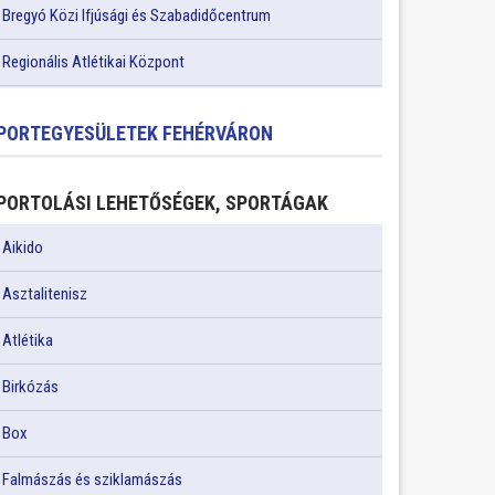
Bregyó Közi Ifjúsági és Szabadidőcentrum
Regionális Atlétikai Központ
PORTEGYESÜLETEK FEHÉRVÁRON
PORTOLÁSI LEHETŐSÉGEK, SPORTÁGAK
Aikido
Asztalitenisz
Atlétika
Birkózás
Box
Falmászás és sziklamászás