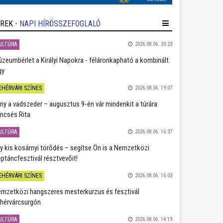
ÍREK
- NAPI HÍRÖSSZEFOGLALÓ
ULTÚRA
2026.08.06. 20:23
zeumbérlet a Királyi Napokra - féláronkapható a kombinált
gy
EHÉRVÁRI SZÍNES
2026.08.06. 19:07
ány a vadszeder – augusztus 9-én vár mindenkit a túrára
ncsés Rita
ULTÚRA
2026.08.06. 16:37
y kis kosárnyi törődés – segítse Ön is a Nemzetközi
ptáncfesztivál résztvevőit!
EHÉRVÁRI SZÍNES
2026.08.06. 16:03
mzetközi hangszeres mesterkurzus és fesztivál
hérvárcsurgón
ULTÚRA
2026.08.06. 14:19