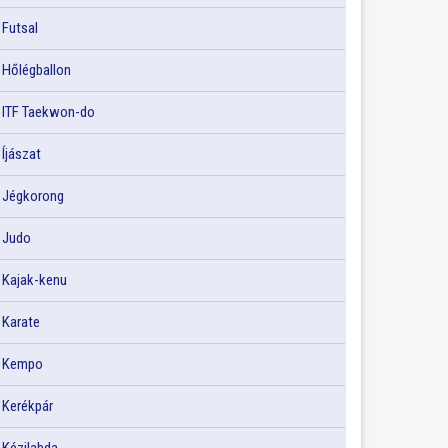
Futsal
Hőlégballon
ITF Taekwon-do
Íjászat
Jégkorong
Judo
Kajak-kenu
Karate
Kempo
Kerékpár