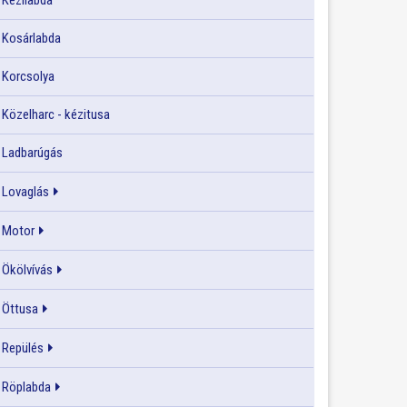
Kézilabda
Kosárlabda
Korcsolya
Közelharc - kézitusa
Ladbarúgás
Lovaglás
Motor
Ökölvívás
Öttusa
Repülés
Röplabda