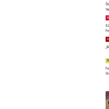
Ős
ta
S
Sz
Fe
V
„M
F
Fe
Or