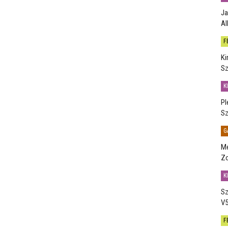
Ja
Al
F
Ki
Sz
K
Pl
Sz
G
Me
Zo
K
Sz
V5
F