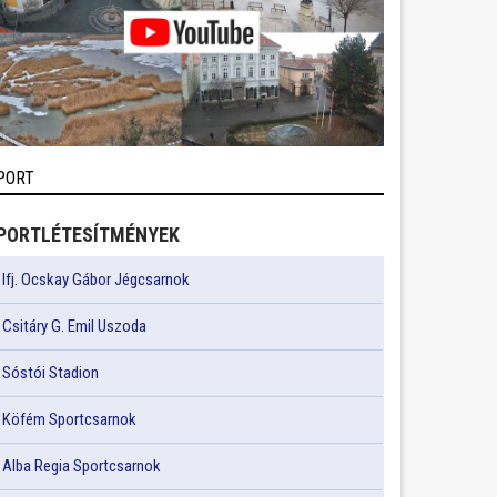
PORT
PORTLÉTESÍTMÉNYEK
Ifj. Ocskay Gábor Jégcsarnok
Csitáry G. Emil Uszoda
Sóstói Stadion
Köfém Sportcsarnok
Alba Regia Sportcsarnok