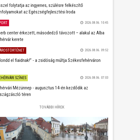
szel folytatja az ingyenes, szülésre felkészítő
nfolyamokat az Egészségfejlesztési Iroda
PORT
2026.08.06. 10:45
erb center érkezett, másodedző távozott – alakul az Alba
hérvár kerete
ÁROSTÖRTÉNET
2026.08.06. 09:52
ondd el fiaidnak!” - a zsidóság múltja Székesfehérváron
EHÉRVÁRI SZÍNES
2026.08.06. 07:03
hérvári Mézünnep - augusztus 14-én kezdődik az
szágzászló téren
TOVÁBBI HÍREK