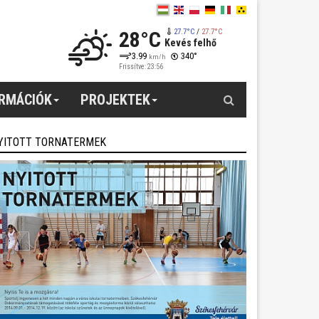
28°C
27.7°C
/
27.7°C
Kevés felhő
3.99
340°
km/h
Frissítve: 23:56
Keresés
ORMÁCIÓK
PROJEKTEK
YITOTT TORNATERMEK