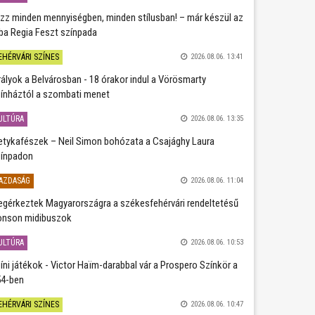
zz minden mennyiségben, minden stílusban! – már készül az
ba Regia Feszt színpada
EHÉRVÁRI SZÍNES
2026.08.06. 13:41
rályok a Belvárosban - 18 órakor indul a Vörösmarty
ínháztól a szombati menet
ULTÚRA
2026.08.06. 13:35
etykafészek – Neil Simon bohózata a Csajághy Laura
ínpadon
AZDASÁG
2026.08.06. 11:04
gérkeztek Magyarországra a székesfehérvári rendeltetésű
nson midibuszok
ULTÚRA
2026.08.06. 10:53
íni játékok - Victor Haïm-darabbal vár a Prospero Színkör a
4-ben
EHÉRVÁRI SZÍNES
2026.08.06. 10:47