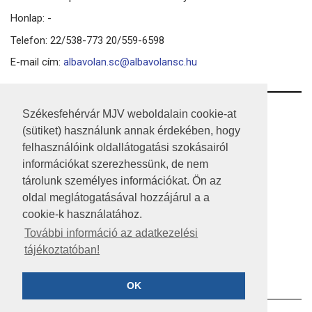
Honlap: -
Telefon: 22/538-773 20/559-6598
E-mail cím:
albavolan.sc@albavolansc.hu
RSS
Székesfehérvár MJV weboldalain cookie-at
(sütiket) használunk annak érdekében, hogy
A HONLAP 2017.03.31-I ÁLLAPOTA
felhasználóink oldallátogatási szokásairól
információkat szerezhessünk, de nem
JOGI NYILATKOZAT
tárolunk személyes információkat. Ön az
IMPRESSZUM
oldal meglátogatásával hozzájárul a a
cookie-k használatához.
MÉDIAAJÁNLAT
További információ az adatkezelési
tájékoztatóban!
KÖZÉRDEKŰ ADATOK
ADATVÉDELEM
OK
©2023 SZÉKESFEHÉRVÁR MEGYEI JOGÚ VÁROS