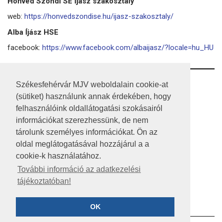
Honvéd Szondi SE Íjász szakosztály
web:
https://honvedszondise.hu/ijasz-szakosztaly/
Alba Íjász HSE
facebook:
https://www.facebook.com/albaijasz/?locale=hu_HU
RSS
Székesfehérvár MJV weboldalain cookie-at
(sütiket) használunk annak érdekében, hogy
A HONLAP 2017.03.31-I ÁLLAPOTA
felhasználóink oldallátogatási szokásairól
információkat szerezhessünk, de nem
JOGI NYILATKOZAT
tárolunk személyes információkat. Ön az
IMPRESSZUM
oldal meglátogatásával hozzájárul a a
cookie-k használatához.
MÉDIAAJÁNLAT
További információ az adatkezelési
tájékoztatóban!
KÖZÉRDEKŰ ADATOK
ADATVÉDELEM
OK