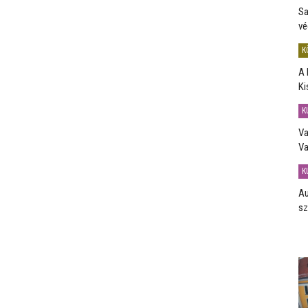
Sa
vé
K
A 
Ki
K
Va
Va
K
Au
sz