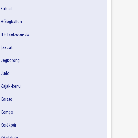
Futsal
Hőlégballon
ITF Taekwon-do
Íjászat
Jégkorong
Judo
Kajak-kenu
Karate
Kempo
Kerékpár