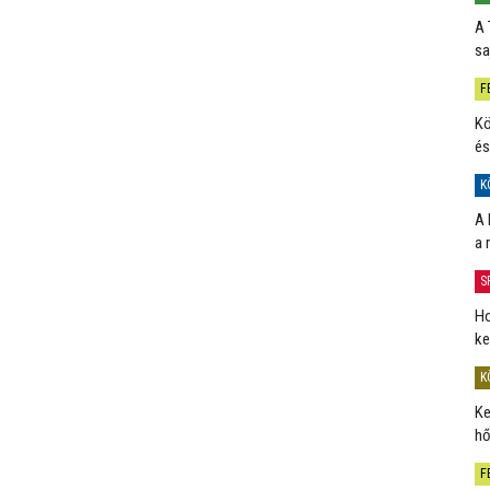
A 
sa
F
Kö
és
K
A 
a 
S
Ho
ke
K
Ke
hő
F