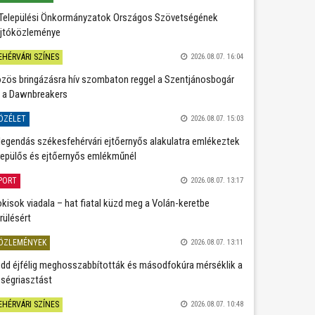
Települési Önkormányzatok Országos Szövetségének
jtóközleménye
EHÉRVÁRI SZÍNES
2026.08.07. 16:04
zös bringázásra hív szombaton reggel a Szentjánosbogár
 a Dawnbreakers
ÖZÉLET
2026.08.07. 15:03
legendás székesfehérvári ejtőernyős alakulatra emlékeztek
repülős és ejtőernyős emlékműnél
PORT
2026.08.07. 13:17
kisok viadala – hat fiatal küzd meg a Volán-keretbe
rülésért
ÖZLEMÉNYEK
2026.08.07. 13:11
dd éjfélig meghosszabbították és másodfokúra mérséklik a
ségriasztást
EHÉRVÁRI SZÍNES
2026.08.07. 10:48