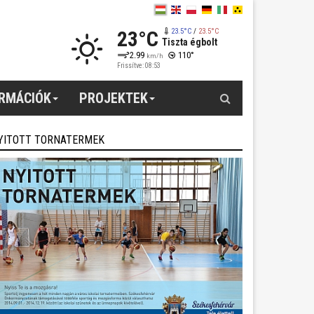
23°C
23.5°C
/
23.5°C
Tiszta égbolt
2.99
110°
km/h
Frissítve: 08:53
Keresés
ORMÁCIÓK
PROJEKTEK
YITOTT TORNATERMEK