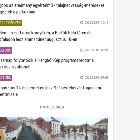
jnos az eredmény egyértelmű - talajnedvesség-méréseket
geztek a parkokban
ÖZLEMÉNYEK
2026.08.07. 10:45
Bem József utca környékén, a Bartók Béla téren és
sfaludon lesz áramszünet augusztus 10-én
ULTÚRA
2026.08.07. 08:37
sárnap folytatódik a Hangból Kép programsorozat a
rkocs-szobornál
ULTÚRA
2026.08.07. 07:08
gusztus 14-én pénteken lesz Székesfehérvár fogadalmi
entmiséje
TOVÁBBI HÍREK