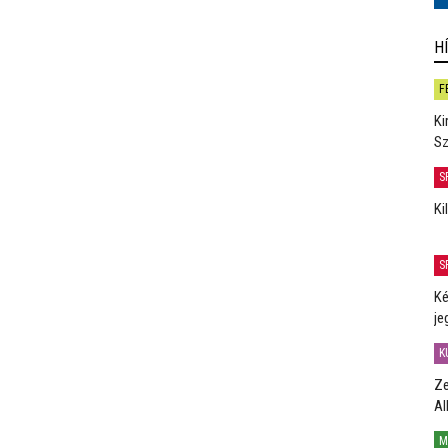
H
F
Ki
Sz
S
Ki
S
Ké
je
K
Ze
Al
M