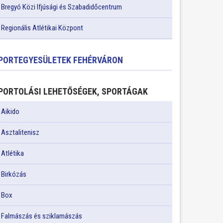
Bregyó Közi Ifjúsági és Szabadidőcentrum
Regionális Atlétikai Központ
PORTEGYESÜLETEK FEHÉRVÁRON
PORTOLÁSI LEHETŐSÉGEK, SPORTÁGAK
Aikido
Asztalitenisz
Atlétika
Birkózás
Box
Falmászás és sziklamászás