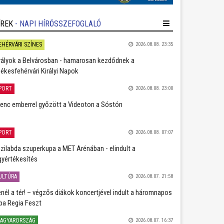
ÍREK
- NAPI HÍRÖSSZEFOGLALÓ
EHÉRVÁRI SZÍNES
2026.08.08. 23:35
rályok a Belvárosban - hamarosan kezdődnek a
ékesfehérvári Királyi Napok
PORT
2026.08.08. 23:00
lenc emberrel győzött a Videoton a Sóstón
PORT
2026.08.08. 07:07
zilabda szuperkupa a MET Arénában - elindult a
gyértékesítés
ULTÚRA
2026.08.07. 21:58
nél a tér! – végzős diákok koncertjével indult a háromnapos
ba Regia Feszt
AGYARORSZÁG
2026.08.07. 16:37