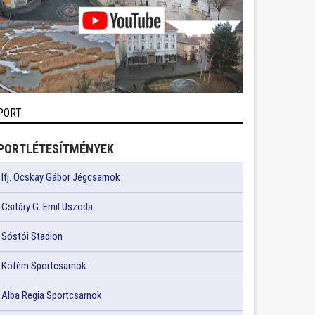
PORT
PORTLÉTESÍTMÉNYEK
Ifj. Ocskay Gábor Jégcsarnok
Csitáry G. Emil Uszoda
Sóstói Stadion
Köfém Sportcsarnok
Alba Regia Sportcsarnok