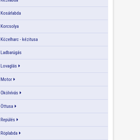
Kézilabda
Kosárlabda
Korcsolya
Közelharc - kézitusa
Ladbarúgás
Lovaglás
Motor
Ökölvívás
Öttusa
Repülés
Röplabda