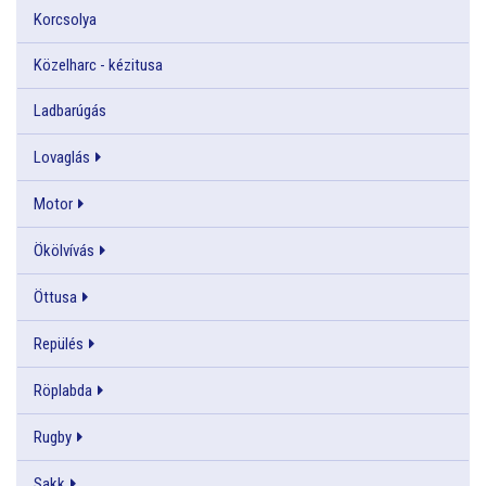
Korcsolya
Közelharc - kézitusa
Ladbarúgás
Lovaglás
Motor
Ökölvívás
Öttusa
Repülés
Röplabda
Rugby
Sakk