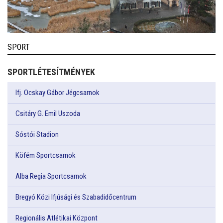
SPORT
SPORTLÉTESÍTMÉNYEK
Ifj. Ocskay Gábor Jégcsarnok
Csitáry G. Emil Uszoda
Sóstói Stadion
Köfém Sportcsarnok
Alba Regia Sportcsarnok
Bregyó Közi Ifjúsági és Szabadidőcentrum
Regionális Atlétikai Központ