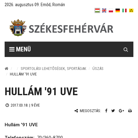
2026. augusztus 09. Emőd, Román
Keresés
MENÜ
SPORTOLÁSI LEHETŐSÉGEK, SPORTÁGAK
ÚSZÁS
HULLÁM '91 UVE
HULLÁM '91 UVE
2017.03.18. |
9 ÉVE
MEGOSZTÁS:
Hullám '91 UVE
Telefonszám:
70/360-8700