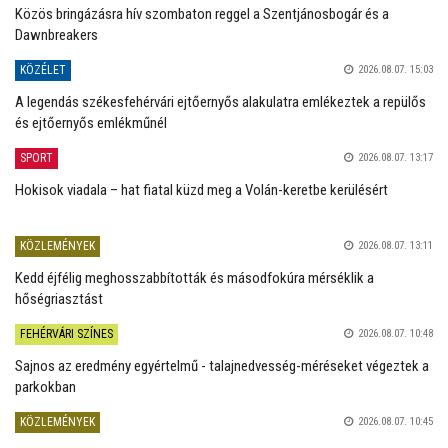
Közös bringázásra hív szombaton reggel a Szentjánosbogár és a
Dawnbreakers
KÖZÉLET
2026.08.07. 15:03
A legendás székesfehérvári ejtőernyős alakulatra emlékeztek a repülős
és ejtőernyős emlékműnél
SPORT
2026.08.07. 13:17
Hokisok viadala – hat fiatal küzd meg a Volán-keretbe kerülésért
KÖZLEMÉNYEK
2026.08.07. 13:11
Kedd éjfélig meghosszabbították és másodfokúra mérséklik a
hőségriasztást
FEHÉRVÁRI SZÍNES
2026.08.07. 10:48
Sajnos az eredmény egyértelmű - talajnedvesség-méréseket végeztek a
parkokban
KÖZLEMÉNYEK
2026.08.07. 10:45