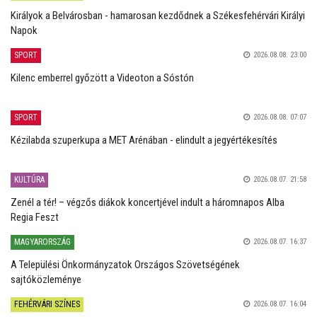
Királyok a Belvárosban - hamarosan kezdődnek a Székesfehérvári Királyi
Napok
SPORT
2026.08.08. 23:00
Kilenc emberrel győzött a Videoton a Sóstón
SPORT
2026.08.08. 07:07
Kézilabda szuperkupa a MET Arénában - elindult a jegyértékesítés
KULTÚRA
2026.08.07. 21:58
Zenél a tér! – végzős diákok koncertjével indult a háromnapos Alba
Regia Feszt
MAGYARORSZÁG
2026.08.07. 16:37
A Települési Önkormányzatok Országos Szövetségének
sajtóközleménye
FEHÉRVÁRI SZÍNES
2026.08.07. 16:04