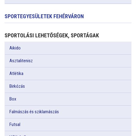
SPORTEGYESÜLETEK FEHÉRVÁRON
SPORTOLÁSI LEHETŐSÉGEK, SPORTÁGAK
Aikido
Asztalitenisz
Atlétika
Birkózás
Box
Falmászás és sziklamászás
Futsal