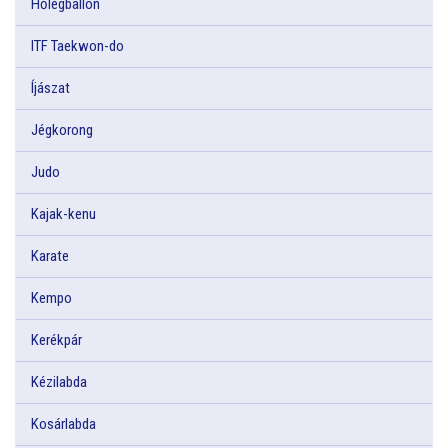
Hőlégballon
ITF Taekwon-do
Íjászat
Jégkorong
Judo
Kajak-kenu
Karate
Kempo
Kerékpár
Kézilabda
Kosárlabda