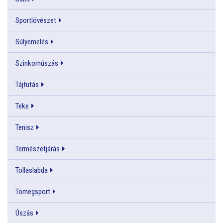
Sportlövészet
Súlyemelés
Szinkornúszás
Tájfutás
Teke
Tenisz
Természetjárás
Tollaslabda
Tömegsport
Úszás