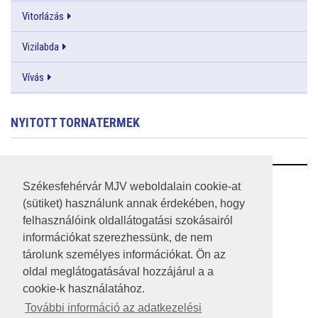
Vitorlázás
Vizilabda
Vívás
NYITOTT TORNATERMEK
RSS
Székesfehérvár MJV weboldalain cookie-at
(sütiket) használunk annak érdekében, hogy
A HONLAP 2017.03.31-I ÁLLAPOTA
felhasználóink oldallátogatási szokásairól
információkat szerezhessünk, de nem
JOGI NYILATKOZAT
tárolunk személyes információkat. Ön az
IMPRESSZUM
oldal meglátogatásával hozzájárul a a
cookie-k használatához.
MÉDIAAJÁNLAT
További információ az adatkezelési