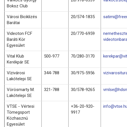
Boksz Club
Városi Biciklizés
20/574-1835
satimi@free
Barátai
Videoton FCF
20/770-6959
nemetheszt
Baráti Kör
videotonbara
Egyesület
Vital Klub
500-977
70/280-3170
kerekpar@vit
Kerékpár SE
Vízivárosi
344-788
30/975-5956
vizivarositu
Lakótelepi SE
Vörösmarty M.
321-788
30/578-9265
vmlse@hdsn
Lakótelepi SE
VTSE - Vértesi
+36-20-920-
info@vtse.h
Tömegsport
9917
Közhasznú
Egyesület