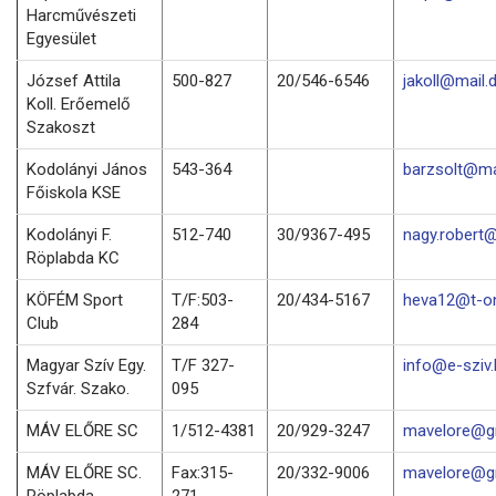
Harcművészeti
Egyesület
József Attila
500-827
20/546-6546
jakoll@mail.
Koll. Erőemelő
Szakoszt
Kodolányi János
543-364
barzsolt@mai
Főiskola KSE
Kodolányi F.
512-740
30/9367-495
nagy.robert@
Röplabda KC
KÖFÉM Sport
T/F:503-
20/434-5167
heva12@t-on
Club
284
Magyar Szív Egy.
T/F 327-
info@e-sziv.
Szfvár. Szako.
095
MÁV ELŐRE SC
1/512-4381
20/929-3247
mavelore@g
MÁV ELŐRE SC.
Fax:315-
20/332-9006
mavelore@g
Röplabda
271