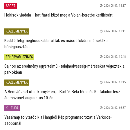
SPORT
2026.08.07. 13:17
Hokisok viadala – hat fiatal küzd meg a Volán-keretbe kerülésért
KÖZLEMÉNYEK
2026.08.07. 13:11
Kedd éjfélig meghosszabbították és másodfokúra mérséklik a
hőségriasztást
FEHÉRVÁRI SZÍNES
2026.08.07. 10:48
Sajnos az eredmény egyértelmű - talajnedvesség-méréseket végeztek a
parkokban
KÖZLEMÉNYEK
2026.08.07. 10:45
A Bem József utca környékén, a Bartók Béla téren és Kisfaludon lesz
áramszünet augusztus 10-én
KULTÚRA
2026.08.07. 08:37
Vasárnap folytatódik a Hangból Kép programsorozat a Varkocs-
szobornál