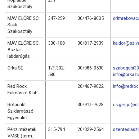
Szakosztály
MÁV ELŐRE SC.
347-259
30/476-8005
drimrekovac
Sakk
Szakosztály
MÁV ELŐRE SC.
330-108
30/817-2939
kaldor@sziv
Asztali-
labdarúgás
Orka SE
T/F:302-
30/986-0530
szabogabi33
580
info@orka.h
Red Rock
20/467-9022
info@redro
Falmászó Klub
Rotpunkt
30/911-7628
cs.gergo@ch
Sziklamászó
Egyesület
Pénzintézetek
315-794
20/329-2564
szenteslasz
VMSE (term.