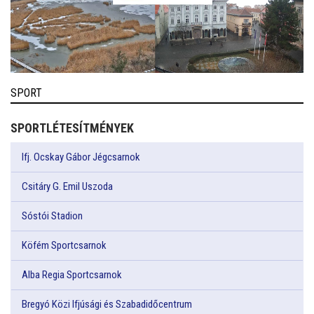
SPORT
SPORTLÉTESÍTMÉNYEK
Ifj. Ocskay Gábor Jégcsarnok
Csitáry G. Emil Uszoda
Sóstói Stadion
Köfém Sportcsarnok
Alba Regia Sportcsarnok
Bregyó Közi Ifjúsági és Szabadidőcentrum