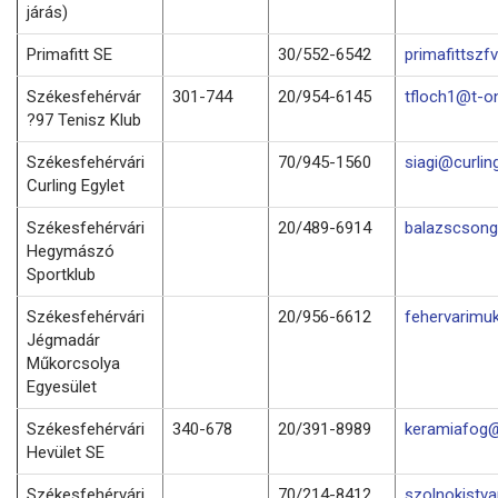
járás)
Primafitt SE
30/552-6542
primafittsz
Székesfehérvár
301-744
20/954-6145
tfloch1@t-on
?97 Tenisz Klub
Székesfehérvári
70/945-1560
siagi@curlin
Curling Egylet
Székesfehérvári
20/489-6914
balazscson
Hegymászó
Sportklub
Székesfehérvári
20/956-6612
fehervarimu
Jégmadár
Műkorcsolya
Egyesület
Székesfehérvári
340-678
20/391-8989
keramiafog@
Hevület SE
Székesfehérvári
70/214-8412
szolnokistv