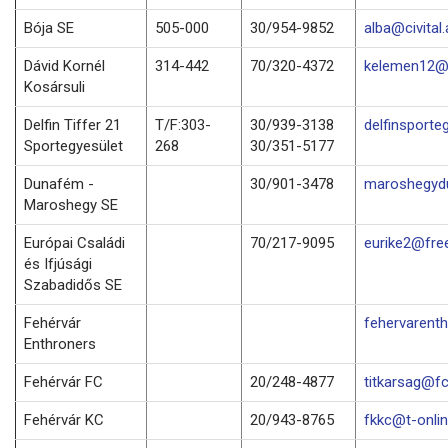
Bója SE
505-000
30/954-9852
alba@civital.
Dávid Kornél
314-442
70/320-4372
kelemen12@f
Kosársuli
Delfin Tiffer 21
T/F:303-
30/939-3138
delfinsporte
Sportegyesület
268
30/351-5177
Dunafém -
30/901-3478
maroshegyd
Maroshegy SE
Európai Családi
70/217-9095
eurike2@fre
és Ifjúsági
Szabadidős SE
Fehérvár
fehervarenth
Enthroners
Fehérvár FC
20/248-4877
titkarsag@fc
Fehérvár KC
20/943-8765
fkkc@t-onlin