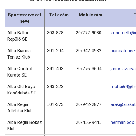
Sportszervezet
Tel.szám
Mobilszám
E
neve
Alba Ballon
303-878
20/777-9080
zonemeth@d
Repülő SE
Alba Bianca
301-204
20/942-0932
biancatenis
Tenisz Klub
Alba Control
341-403
70/776-3604
janos.szarv
Karate SE
Alba Old Boys
343-223
mohai64@fre
Kosárlabda SE
Alba Regia
501-373
20/942-2877
arak@arakatl
Atlétikai Klub
Alba Regia Boksz
20/456-9445
herman.box
Klub