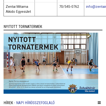
Zentai Mitama
70/545-0762
info@zentai
Aikido Egyesület
NYITOTT TORNATERMEK
HÍREK
- NAPI HÍRÖSSZEFOGLALÓ