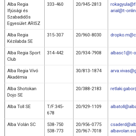
Alba Regia
333-460
20/945-2813
rokagyula@f
Ifjúsági és
arial@t-onli
Szabadidős
Egyesület ARISZ
Alba Regia
315-307
20/960-8030
dropko.m@c
Kézilabda SE
Alba Regia Sport
314-442
20/934-7908
albasc1@t-o
Club
Alba Regia Vívó
30/813-1874
arva.vivas@
Akadémia
Alba Shotokan
20/388-2183
retlaki.gabo
Dojo SE
Alba Toll SE
T/F:345-
20/929-1109
albatoll@alba
678
Alba Volán SC
538-750
20/956-0775
csaderd@alb
538-773
20/967-7018
albavolan.s