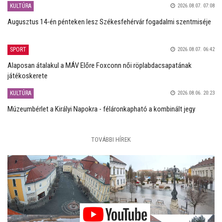
KULTÚRA
2026.08.07. 07:08
Augusztus 14-én pénteken lesz Székesfehérvár fogadalmi szentmiséje
SPORT
2026.08.07. 06:42
Alaposan átalakul a MÁV Előre Foxconn női röplabdacsapatának
játékoskerete
KULTÚRA
2026.08.06. 20:23
Múzeumbérlet a Királyi Napokra - féláronkapható a kombinált jegy
TOVÁBBI HÍREK