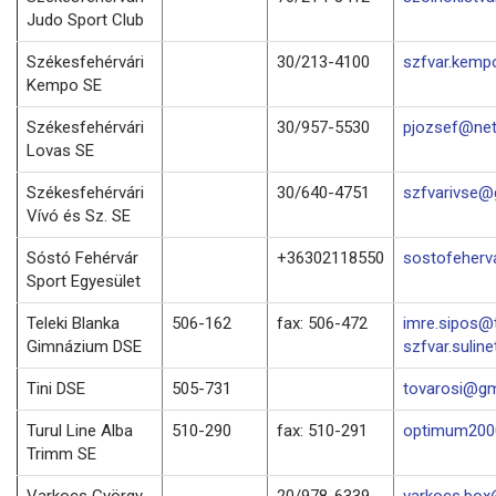
Judo Sport Club
Székesfehérvári
30/213-4100
szfvar.kemp
Kempo SE
Székesfehérvári
30/957-5530
pjozsef@net
Lovas SE
Székesfehérvári
30/640-4751
szfvarivse@
Vívó és Sz. SE
Sóstó Fehérvár
+36302118550
sostofeher
Sport Egyesület
Teleki Blanka
506-162
fax: 506-472
imre.sipos@t
Gimnázium DSE
szfvar.suline
Tini DSE
505-731
tovarosi@gm
Turul Line Alba
510-290
fax: 510-291
optimum2000
Trimm SE
Varkocs György
20/978-6339
varkocs.bo