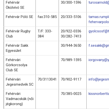
Fehérvár
30/300-1596
turosarnold
Ökölvívó SE
Fehérvár Póló SE
fax:310-585
20/333-5106
tamas.rump
fehervarpol
Fehérvár Rugby
T/F: 333-
20/922-0336
gyolcsosf@f
Club
384
30/282-7413
Fehérvár Sakk
30/944-3650
f.sesakk@gm
Egyesület
Fehérvári
70/989-1595
iorgovany@
Görkorcsolya
Club SE
Fehérvári
70/3113041
70/902-9117
info@jegesm
Jegesmedvék SC
Fehérvári
70/385-0025
kissnorbert
Vadmacskák (női
jégkorong)