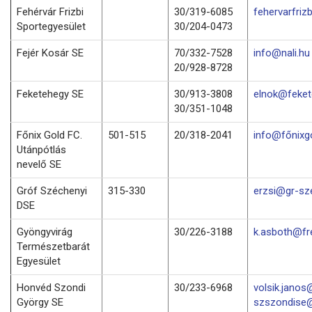
Fehérvár Frizbi
30/319-6085
fehervarfri
Sportegyesület
30/204-0473
Fejér Kosár SE
70/332-7528
info@nali.hu
20/928-8728
Feketehegy SE
30/913-3808
elnok@feket
30/351-1048
Főnix Gold FC.
501-515
20/318-2041
info@főnixg
Utánpótlás
nevelő SE
Gróf Széchenyi
315-330
erzsi@gr-sz
DSE
Gyöngyvirág
30/226-3188
k.asboth@fr
Természetbarát
Egyesület
Honvéd Szondi
30/233-6968
volsik.janos
György SE
szszondise@