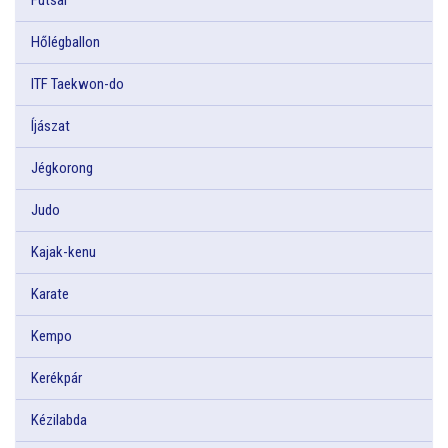
Hőlégballon
ITF Taekwon-do
Íjászat
Jégkorong
Judo
Kajak-kenu
Karate
Kempo
Kerékpár
Kézilabda