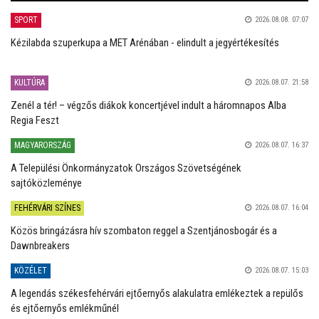
SPORT
2026.08.08. 07:07
Kézilabda szuperkupa a MET Arénában - elindult a jegyértékesítés
KULTÚRA
2026.08.07. 21:58
Zenél a tér! – végzős diákok koncertjével indult a háromnapos Alba
Regia Feszt
MAGYARORSZÁG
2026.08.07. 16:37
A Települési Önkormányzatok Országos Szövetségének
sajtóközleménye
FEHÉRVÁRI SZÍNES
2026.08.07. 16:04
Közös bringázásra hív szombaton reggel a Szentjánosbogár és a
Dawnbreakers
KÖZÉLET
2026.08.07. 15:03
A legendás székesfehérvári ejtőernyős alakulatra emlékeztek a repülős
és ejtőernyős emlékműnél