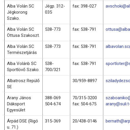
Alba Volán SC
Jégp. 312-
fax: 398-027
avschoki@al
Jégkorong
035
Szako.
Alba Volán SC
538-773
fax: 538-791
ottusa@alba
Öttusa Szakoszt.
Alba Volán SC
538-773
fax: 538-791
albavolan.s
Természetjárás
Alba Volánb SC
538-
fax: 538-791
sportloter@
Sportlövő Szako.
700/321
Albatrosz Repülő
30/959-8897
sziladydezs
SE
Arany János
388-069
70/315-3200
szaboaniko@
Diáksport
504-674
fax: 504-675
arany@suli.t
Egyesület
Árpád DSE (Rigó
315-369
20/438-0146
bernath@arp
u. 71.)