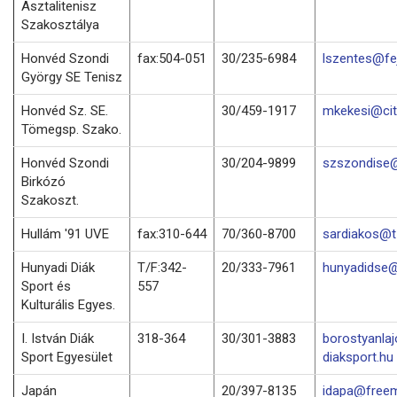
Asztalitenisz
Szakosztálya
Honvéd Szondi
fax:504-051
30/235-6984
lszentes@fej
György SE Tenisz
Honvéd Sz. SE.
30/459-1917
mkekesi@cit
Tömegsp. Szako.
Honvéd Szondi
30/204-9899
szszondise@
Birkózó
Szakoszt.
Hullám '91 UVE
fax:310-644
70/360-8700
sardiakos@t-
Hunyadi Diák
T/F:342-
20/333-7961
hunyadidse@
Sport és
557
Kulturális Egyes.
I. István Diák
318-364
30/301-3883
borostyanla
Sport Egyesület
diaksport.hu
Japán
20/397-8135
idapa@freem