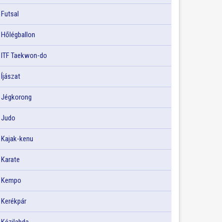
Futsal
Hőlégballon
ITF Taekwon-do
Íjászat
Jégkorong
Judo
Kajak-kenu
Karate
Kempo
Kerékpár