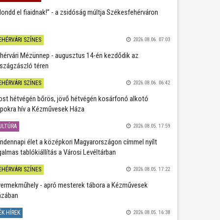
ondd el fiaidnak!” - a zsidóság múltja Székesfehérváron
EHÉRVÁRI SZÍNES
2026.08.06. 07:03
hérvári Mézünnep - augusztus 14-én kezdődik az
szágzászló téren
EHÉRVÁRI SZÍNES
2026.08.06. 06:42
st hétvégén bőrös, jövő hétvégén kosárfonó alkotó
pokra hív a Kézművesek Háza
ULTÚRA
2026.08.05. 17:59
ndennapi élet a középkori Magyarországon címmel nyílt
galmas tablókiállítás a Városi Levéltárban
EHÉRVÁRI SZÍNES
2026.08.05. 17:22
ermekműhely - apró mesterek tábora a Kézművesek
ázában
ÉK HÍREK
2026.08.05. 16:38