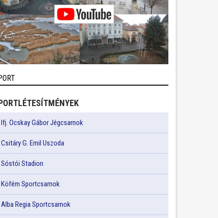
PORT
PORTLÉTESÍTMÉNYEK
Ifj. Ocskay Gábor Jégcsarnok
Csitáry G. Emil Uszoda
Sóstói Stadion
Köfém Sportcsarnok
Alba Regia Sportcsarnok