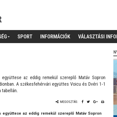
SÉG
SPORT
INFORMÁCIÓK
VÁLASZTÁSI INF
N
n együttese az eddig remekül szereplő Matáv Sopron
dionban. A székesfehérvári együttes Voicu és Dvéri 1-1
 tabellán.
MEGOSZTÁS:
n együttese az eddig remekül szereplő Matáv Sopron