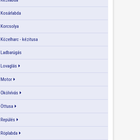
Kézilabda
Kosárlabda
Korcsolya
Közelharc - kézitusa
Ladbarúgás
Lovaglás
Motor
Ökölvívás
Öttusa
Repülés
Röplabda