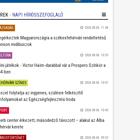
ÍREK
- NAPI HÍRÖSSZEFOGLALÓ
AZDASÁG
2026.08.06. 11:04
gérkeztek Magyarországra a székesfehérvári rendeltetésű
nson midibuszok
ULTÚRA
2026.08.06. 10:53
íni játékok - Victor Haïm-darabbal vár a Prospero Színkör a
4-ben
EHÉRVÁRI SZÍNES
2026.08.06. 10:47
szel folytatja az ingyenes, szülésre felkészítő
nfolyamokat az Egészségfejlesztési Iroda
PORT
2026.08.06. 10:45
erb center érkezett, másodedző távozott – alakul az Alba
hérvár kerete
ÁROSTÖRTÉNET
2026.08.06. 09:52