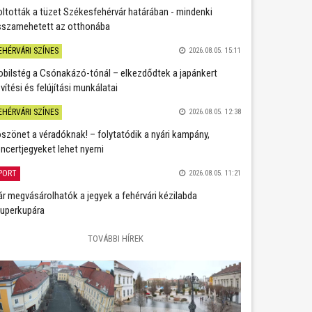
oltották a tüzet Székesfehérvár határában - mindenki
sszamehetett az otthonába
EHÉRVÁRI SZÍNES
2026.08.05. 15:11
bilstég a Csónakázó-tónál – elkezdődtek a japánkert
vítési és felújítási munkálatai
EHÉRVÁRI SZÍNES
2026.08.05. 12:38
szönet a véradóknak! – folytatódik a nyári kampány,
ncertjegyeket lehet nyerni
PORT
2026.08.05. 11:21
r megvásárolhatók a jegyek a fehérvári kézilabda
uperkupára
TOVÁBBI HÍREK