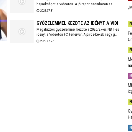
bajnokságot a Videoton. A jó rajtot szombaton az
„M
első idegenbeli mérkőzés követi, a tavaly még NB I-es
2026.07.31.
Kazincbarcika otthonában.
GYŐZELEMMEL KEZDTE AZ IDÉNYT A VIDI
F
Magabiztos győzelemmel kezdte a 2026/27-es NB II-es
Fe
idényt a Videoton FC Fehérvár. A piros-kékek négy gólt
Or
szerezve, kapott találat nélkül múlták felül a tavalyi
2026.07.27.
szezon negyedik helyezettjét.
F
Mo
na
den
K
Mi
iz
F
Gy
H
K