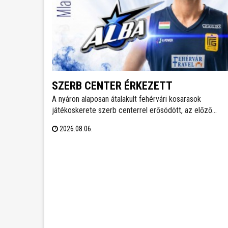
SZERB CENTER ÉRKEZETT
A nyáron alaposan átalakult fehérvári kosarasok
játékoskerete szerb centerrel erősödött, az előző
idényben a francia másodosztályban kosárlabdázó Mla
2026.08.06.
Vujics érkezik a királyok városába. A klub egy év után
elköszönt Carlos Vallejótól, aki a tavalyi idényben
másodedzőként segítette a csapat munkáját.