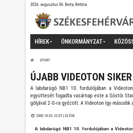
2026. augusztus 06. Berta, Bettina
HÍREK
ÖNKORMÁNYZAT
KÖZÖS
SPORT
ÚJABB VIDEOTON SIKER
A labdarúgó NB1 10. fordulójában a Videoto
együttesét fogadta vasárnap este a Sóstói Sta
góljával 2-0-ra győzött. A Videoton így második a
2003.10.20. 22:07 |
23 ÉVE
A labdarúgó NB1 10. fordulójában a Videoto