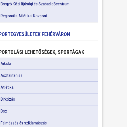
Bregyó Közi Ifjúsági és Szabadidőcentrum
Regionális Atlétikai Központ
PORTEGYESÜLETEK FEHÉRVÁRON
PORTOLÁSI LEHETŐSÉGEK, SPORTÁGAK
Aikido
Asztalitenisz
Atlétika
Birkózás
Box
Falmászás és sziklamászás