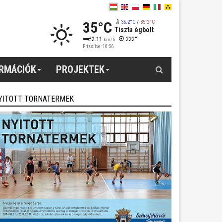
35°C
35.2°C
/
35.2°C
Tiszta égbolt
2.11
222°
km/h
Frissítve: 10:56
Keresés
ORMÁCIÓK
PROJEKTEK
YITOTT TORNATERMEK