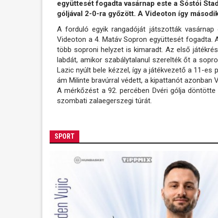
együttesét fogadta vasárnap este a Sóstói Sta
góljával 2-0-ra győzött. A Videoton így második
A forduló egyik rangadóját játszották vasárnap
Videoton a 4. Matáv Sopron együttesét fogadta. 
több soproni helyzet is kimaradt. Az első játékr
labdát, amikor szabálytalanul szerelték őt a sopr
Lazic nyúlt bele kézzel, így a játékvezető a 11-es 
ám Milinte bravúrral védett, a kipattanót azonban 
A mérkőzést a 92. percében Dvéri gólja döntötte 
szombati zalaegerszegi túrát.
SPORT