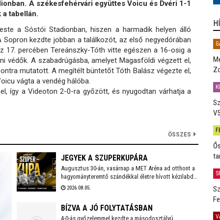
dionban. A székesfehérvári együttes Voicu és Dvéri 1-1
 a tabellán.
H
 este a Sóstói Stadionban, hiszen a harmadik helyen álló
A Sopron kezdte jobban a találkozót, az első negyedórában
G
ész 17. percében Tereánszky-Tóth vitte egészen a 16-osig a
Me
oni védők. A szabadrúgásba, amelyet Magasföldi végzett el,
Zo
pontra mutatott. A megítélt büntetőt Tóth Balász végezte el,
Voicu vágta a vendég hálóba.
K
el, így a Videoton 2-0-ra győzött, és nyugodtan várhatja a
Sz
V5
F
ÖSSZES
Ős
ta
JEGYEK A SZUPERKUPÁRA
Augusztus 30-án, vasárnap a MET Aréna ad otthont a
S
hagyományteremtő szándékkal életre hívott kézilabda
szuperkupának. A hölgyeknél a Győri Audi ETO és a
2026.08.05.
Sz
Ferencváros, míg a férfiaknál a Veszprém és a Szeged
Fe
küzd meg a serlegért. A világklasszis csapatokat
BÍZVA A JÓ FOLYTATÁSBAN
felvonultató kézilabdaünnepre jegyek már kaphatók!
V
4-0-ás győzelemmel kezdte a másodosztályú