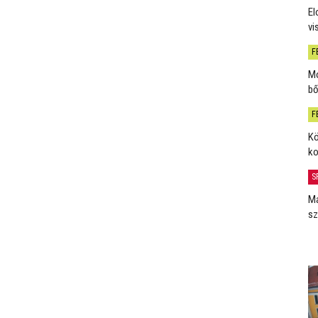
El
vi
F
Mo
bő
F
Kö
ko
S
Má
sz