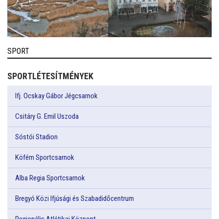
SPORT
SPORTLÉTESÍTMÉNYEK
Ifj. Ocskay Gábor Jégcsarnok
Csitáry G. Emil Uszoda
Sóstói Stadion
Köfém Sportcsarnok
Alba Regia Sportcsarnok
Bregyó Közi Ifjúsági és Szabadidőcentrum