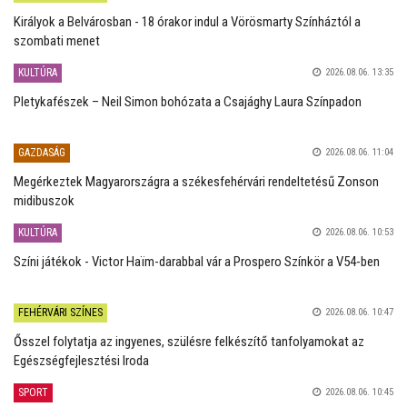
Királyok a Belvárosban - 18 órakor indul a Vörösmarty Színháztól a
szombati menet
KULTÚRA
2026.08.06. 13:35
Pletykafészek – Neil Simon bohózata a Csajághy Laura Színpadon
GAZDASÁG
2026.08.06. 11:04
Megérkeztek Magyarországra a székesfehérvári rendeltetésű Zonson
midibuszok
KULTÚRA
2026.08.06. 10:53
Színi játékok - Victor Haïm-darabbal vár a Prospero Színkör a V54-ben
FEHÉRVÁRI SZÍNES
2026.08.06. 10:47
Ősszel folytatja az ingyenes, szülésre felkészítő tanfolyamokat az
Egészségfejlesztési Iroda
SPORT
2026.08.06. 10:45