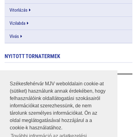
Vitorlázás
Vizilabda
Vívás
NYITOTT TORNATERMEK
RSS
Székesfehérvár MJV weboldalain cookie-at
(sütiket) használunk annak érdekében, hogy
A HONLAP 2017.03.31-I ÁLLAPOTA
felhasználóink oldallátogatási szokásairól
információkat szerezhessünk, de nem
JOGI NYILATKOZAT
tárolunk személyes információkat. Ön az
IMPRESSZUM
oldal meglátogatásával hozzájárul a a
cookie-k használatához.
MÉDIAAJÁNLAT
További információ az adatkezelési