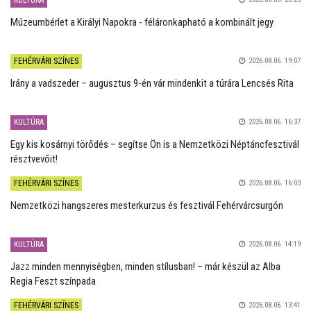
KULTÚRA
Múzeumbérlet a Királyi Napokra - féláronkapható a kombinált jegy
FEHÉRVÁRI SZÍNES
2026.08.06. 19:07
Irány a vadszeder – augusztus 9-én vár mindenkit a túrára Lencsés Rita
KULTÚRA
2026.08.06. 16:37
Egy kis kosárnyi törődés – segítse Ön is a Nemzetközi Néptáncfesztivál
résztvevőit!
FEHÉRVÁRI SZÍNES
2026.08.06. 16:03
Nemzetközi hangszeres mesterkurzus és fesztivál Fehérvárcsurgón
KULTÚRA
2026.08.06. 14:19
Jazz minden mennyiségben, minden stílusban! – már készül az Alba
Regia Feszt színpada
FEHÉRVÁRI SZÍNES
2026.08.06. 13:41