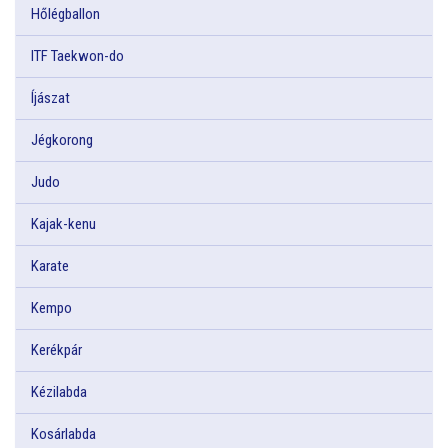
Hőlégballon
ITF Taekwon-do
Íjászat
Jégkorong
Judo
Kajak-kenu
Karate
Kempo
Kerékpár
Kézilabda
Kosárlabda