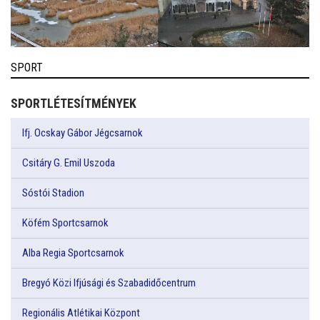
SPORT
SPORTLÉTESÍTMÉNYEK
Ifj. Ocskay Gábor Jégcsarnok
Csitáry G. Emil Uszoda
Sóstói Stadion
Köfém Sportcsarnok
Alba Regia Sportcsarnok
Bregyó Közi Ifjúsági és Szabadidőcentrum
Regionális Atlétikai Központ