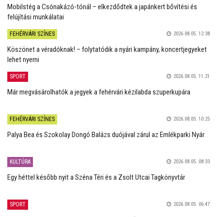
Mobilstég a Csónakázó-tónál – elkezdődtek a japánkert bővítési és
felújítási munkálatai
FEHÉRVÁRI SZÍNES
2026.08.05. 12:38
Köszönet a véradóknak! – folytatódik a nyári kampány, koncertjegyeket
lehet nyerni
SPORT
2026.08.05. 11:21
Már megvásárolhatók a jegyek a fehérvári kézilabda szuperkupára
FEHÉRVÁRI SZÍNES
2026.08.05. 10:25
Palya Bea és Szokolay Dongó Balázs duójával zárul az Emlékparki Nyár
KULTÚRA
2026.08.05. 08:33
Egy héttel később nyit a Széna Téri és a Zsolt Utcai Tagkönyvtár
SPORT
2026.08.05. 06:47