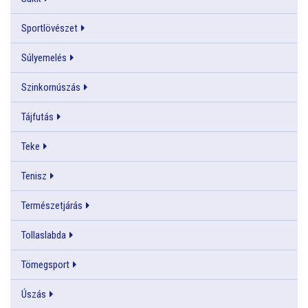
Sportlövészet
Súlyemelés
Szinkornúszás
Tájfutás
Teke
Tenisz
Természetjárás
Tollaslabda
Tömegsport
Úszás