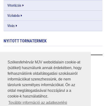
Vitorlázás
Vizilabda
Vívás
NYITOTT TORNATERMEK
RSS
Székesfehérvár MJV weboldalain cookie-at
(sütiket) használunk annak érdekében, hogy
A HONLAP 2017.03.31-I ÁLLAPOTA
felhasználóink oldallátogatási szokásairól
információkat szerezhessünk, de nem
JOGI NYILATKOZAT
tárolunk személyes információkat. Ön az
IMPRESSZUM
oldal meglátogatásával hozzájárul a a
cookie-k használatához.
MÉDIAAJÁNLAT
További információ az adatkezelési