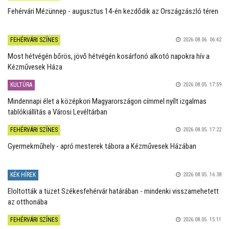
Fehérvári Mézünnep - augusztus 14-én kezdődik az Országzászló téren
FEHÉRVÁRI SZÍNES
2026.08.06. 06:42
Most hétvégén bőrös, jövő hétvégén kosárfonó alkotó napokra hív a
Kézművesek Háza
KULTÚRA
2026.08.05. 17:59
Mindennapi élet a középkori Magyarországon címmel nyílt izgalmas
tablókiállítás a Városi Levéltárban
FEHÉRVÁRI SZÍNES
2026.08.05. 17:22
Gyermekműhely - apró mesterek tábora a Kézművesek Házában
KÉK HÍREK
2026.08.05. 16:38
Eloltották a tüzet Székesfehérvár határában - mindenki visszamehetett
az otthonába
FEHÉRVÁRI SZÍNES
2026.08.05. 15:11