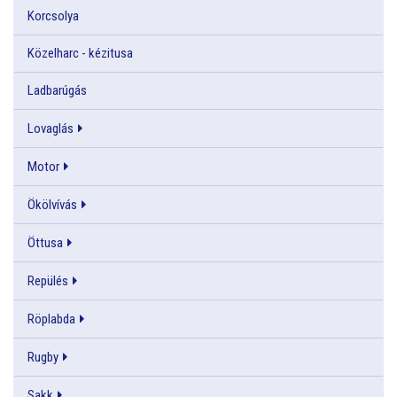
Korcsolya
Közelharc - kézitusa
Ladbarúgás
Lovaglás
Motor
Ökölvívás
Öttusa
Repülés
Röplabda
Rugby
Sakk