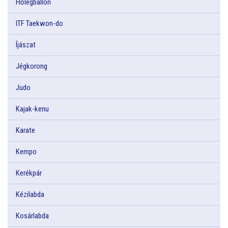
Hőlégballon
ITF Taekwon-do
Íjászat
Jégkorong
Judo
Kajak-kenu
Karate
Kempo
Kerékpár
Kézilabda
Kosárlabda