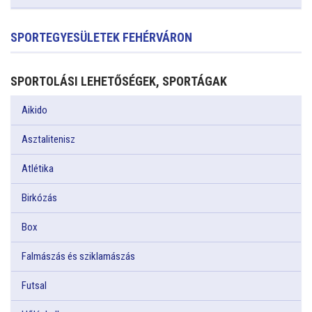
SPORTEGYESÜLETEK FEHÉRVÁRON
SPORTOLÁSI LEHETŐSÉGEK, SPORTÁGAK
Aikido
Asztalitenisz
Atlétika
Birkózás
Box
Falmászás és sziklamászás
Futsal