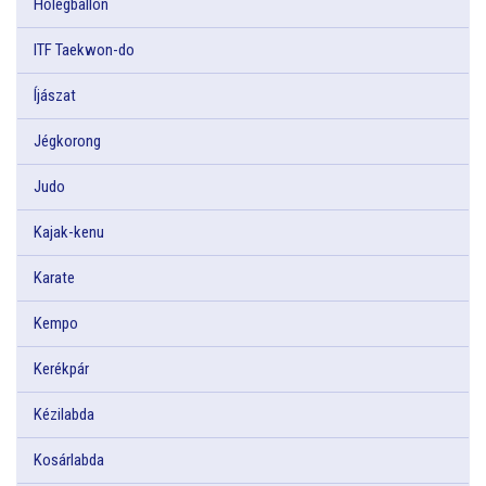
Hőlégballon
ITF Taekwon-do
Íjászat
Jégkorong
Judo
Kajak-kenu
Karate
Kempo
Kerékpár
Kézilabda
Kosárlabda