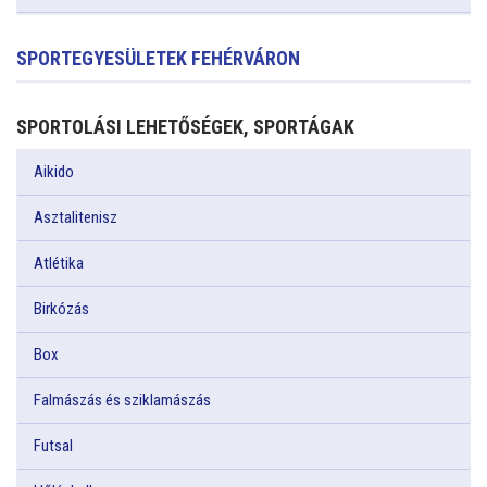
SPORTEGYESÜLETEK FEHÉRVÁRON
SPORTOLÁSI LEHETŐSÉGEK, SPORTÁGAK
Aikido
Asztalitenisz
Atlétika
Birkózás
Box
Falmászás és sziklamászás
Futsal