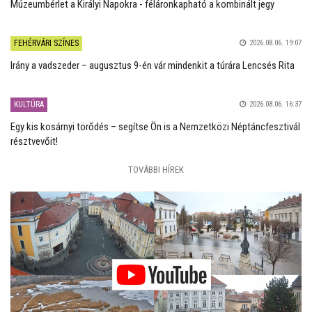
Múzeumbérlet a Királyi Napokra - féláronkapható a kombinált jegy
FEHÉRVÁRI SZÍNES
2026.08.06. 19:07
Irány a vadszeder – augusztus 9-én vár mindenkit a túrára Lencsés Rita
KULTÚRA
2026.08.06. 16:37
Egy kis kosárnyi törődés – segítse Ön is a Nemzetközi Néptáncfesztivál
résztvevőit!
TOVÁBBI HÍREK