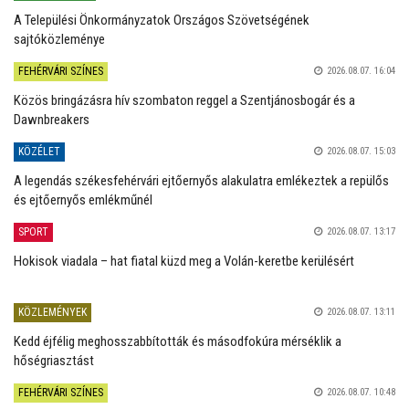
A Települési Önkormányzatok Országos Szövetségének
sajtóközleménye
FEHÉRVÁRI SZÍNES
2026.08.07. 16:04
Közös bringázásra hív szombaton reggel a Szentjánosbogár és a
Dawnbreakers
KÖZÉLET
2026.08.07. 15:03
A legendás székesfehérvári ejtőernyős alakulatra emlékeztek a repülős
és ejtőernyős emlékműnél
SPORT
2026.08.07. 13:17
Hokisok viadala – hat fiatal küzd meg a Volán-keretbe kerülésért
KÖZLEMÉNYEK
2026.08.07. 13:11
Kedd éjfélig meghosszabbították és másodfokúra mérséklik a
hőségriasztást
FEHÉRVÁRI SZÍNES
2026.08.07. 10:48