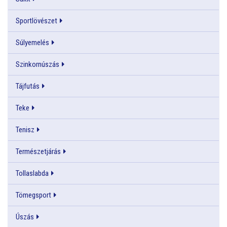
Sportlövészet
Súlyemelés
Szinkornúszás
Tájfutás
Teke
Tenisz
Természetjárás
Tollaslabda
Tömegsport
Úszás