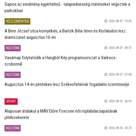
Sajnos az eredmény egyértelmű - talajnedvesség-méréseket végeztek a
parkokban
KÖZLEMÉNYEK
2026.08.07. 10:45
A Bem József utca környékén, a Bartók Béla téren és Kisfaludon lesz
áramszünet augusztus 10-én
KULTÚRA
2026.08.07. 08:37
Vasárnap folytatódik a Hangból Kép programsorozat a Varkocs-
szobornál
KULTÚRA
2026.08.07. 07:08
Augusztus 14-én pénteken lesz Székesfehérvár fogadalmi szentmiséje
SPORT
2026.08.07. 06:42
Alaposan átalakul a MÁV Előre Foxconn női röplabdacsapatának
játékoskerete
KULTÚRA
2026.08.06. 20:23