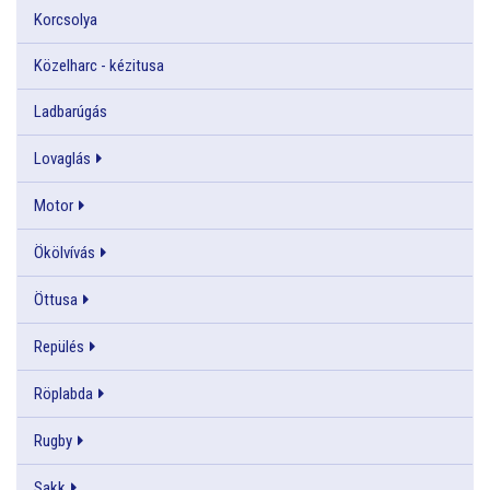
Korcsolya
Közelharc - kézitusa
Ladbarúgás
Lovaglás
Motor
Ökölvívás
Öttusa
Repülés
Röplabda
Rugby
Sakk