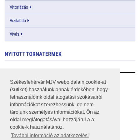
Vitorlázás
Vizilabda
Vívás
NYITOTT TORNATERMEK
RSS
Székesfehérvár MJV weboldalain cookie-at
(sütiket) használunk annak érdekében, hogy
A HONLAP 2017.03.31-I ÁLLAPOTA
felhasználóink oldallátogatási szokásairól
információkat szerezhessünk, de nem
JOGI NYILATKOZAT
tárolunk személyes információkat. Ön az
IMPRESSZUM
oldal meglátogatásával hozzájárul a a
cookie-k használatához.
MÉDIAAJÁNLAT
További információ az adatkezelési