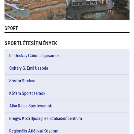
SPORT
SPORTLÉTESÍTMÉNYEK
Ifj. Ocskay Gábor Jégcsarnok
Csitáry G. Emil Uszoda
Sóstói Stadion
Köfém Sportcsarnok
Alba Regia Sportcsarnok
Bregyó Közi Ifjúsági és Szabadidőcentrum
Regionális Atlétikai Központ