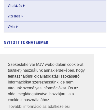
Vitorlázás
Vizilabda
Vívás
NYITOTT TORNATERMEK
RSS
Székesfehérvár MJV weboldalain cookie-at
(sütiket) használunk annak érdekében, hogy
A HONLAP 2017.03.31-I ÁLLAPOTA
felhasználóink oldallátogatási szokásairól
információkat szerezhessünk, de nem
JOGI NYILATKOZAT
tárolunk személyes információkat. Ön az
IMPRESSZUM
oldal meglátogatásával hozzájárul a a
cookie-k használatához.
MÉDIAAJÁNLAT
További információ az adatkezelési