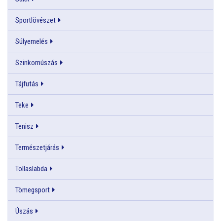
Sportlövészet
Súlyemelés
Szinkornúszás
Tájfutás
Teke
Tenisz
Természetjárás
Tollaslabda
Tömegsport
Úszás