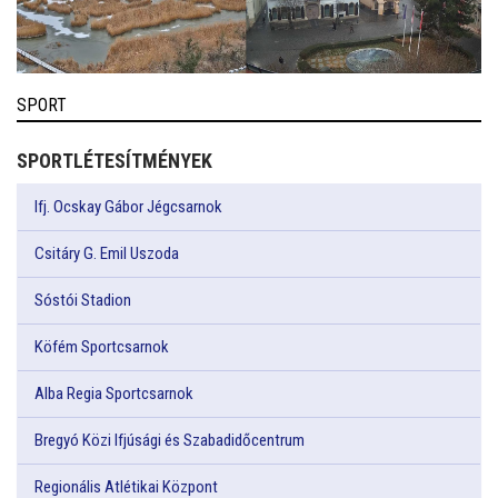
SPORT
SPORTLÉTESÍTMÉNYEK
Ifj. Ocskay Gábor Jégcsarnok
Csitáry G. Emil Uszoda
Sóstói Stadion
Köfém Sportcsarnok
Alba Regia Sportcsarnok
Bregyó Közi Ifjúsági és Szabadidőcentrum
Regionális Atlétikai Központ