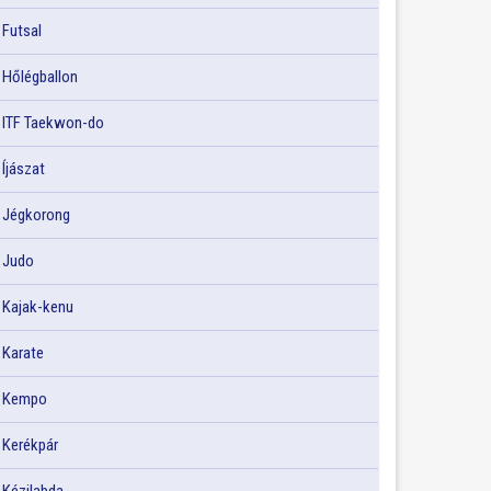
Futsal
Hőlégballon
ITF Taekwon-do
Íjászat
Jégkorong
Judo
Kajak-kenu
Karate
Kempo
Kerékpár