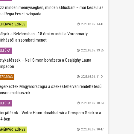
zz minden mennyiségben, minden stílusban! – már készül az
ba Regia Feszt színpada
EHÉRVÁRI SZÍNES
2026.08.06. 13:41
rályok a Belvárosban - 18 órakor indul a Vörösmarty
ínháztól a szombati menet
ULTÚRA
2026.08.06. 13:35
etykafészek – Neil Simon bohózata a Csajághy Laura
ínpadon
AZDASÁG
2026.08.06. 11:04
gérkeztek Magyarországra a székesfehérvári rendeltetésű
nson midibuszok
ULTÚRA
2026.08.06. 10:53
íni játékok - Victor Haïm-darabbal vár a Prospero Színkör a
4-ben
EHÉRVÁRI SZÍNES
2026.08.06. 10:47