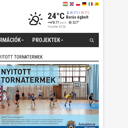
24°C
24.2°C
/
24.2°C
Borús égbolt
8.77
327°
km/h
Frissítve: 02:56
Keresés
ORMÁCIÓK
PROJEKTEK
YITOTT TORNATERMEK