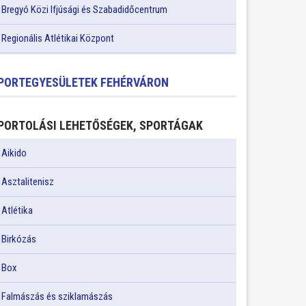
Bregyó Közi Ifjúsági és Szabadidőcentrum
Regionális Atlétikai Központ
PORTEGYESÜLETEK FEHÉRVÁRON
PORTOLÁSI LEHETŐSÉGEK, SPORTÁGAK
Aikido
Asztalitenisz
Atlétika
Birkózás
Box
Falmászás és sziklamászás