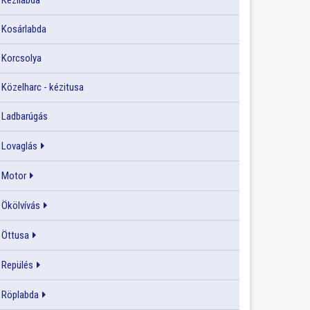
Kézilabda
Kosárlabda
Korcsolya
Közelharc - kézitusa
Ladbarúgás
Lovaglás
Motor
Ökölvívás
Öttusa
Repülés
Röplabda