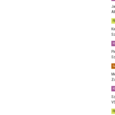
Ja
Al
F
Ki
Sz
K
Pl
Sz
G
Me
Zo
K
Sz
V5
F