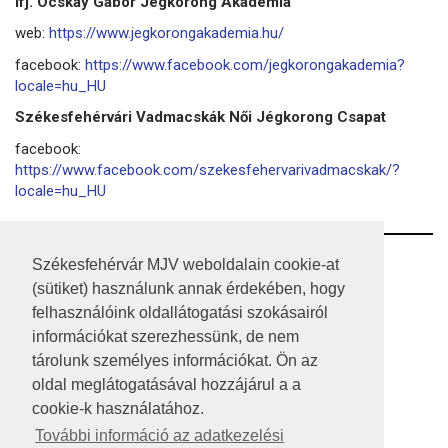
Ifj. Ocskay Gábor Jégkorong Akadémia
web:
https://www.jegkorongakademia.hu/
facebook:
https://www.facebook.com/jegkorongakademia?
locale=hu_HU
Székesfehérvári Vadmacskák Női Jégkorong Csapat
facebook:
https://www.facebook.com/szekesfehervarivadmacskak/?
locale=hu_HU
RSS
Székesfehérvár MJV weboldalain cookie-at
(sütiket) használunk annak érdekében, hogy
A HONLAP 2017.03.31-I ÁLLAPOTA
felhasználóink oldallátogatási szokásairól
információkat szerezhessünk, de nem
JOGI NYILATKOZAT
tárolunk személyes információkat. Ön az
IMPRESSZUM
oldal meglátogatásával hozzájárul a a
cookie-k használatához.
MÉDIAAJÁNLAT
További információ az adatkezelési