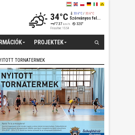
34°C
33.6°C
/
33.6°C
Szórványos fel...
7.37
320°
km/h
Frissítve: 15:54
Keresés
ORMÁCIÓK
PROJEKTEK
YITOTT TORNATERMEK