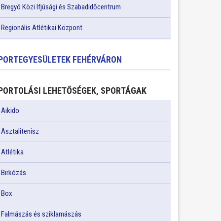
Bregyó Közi Ifjúsági és Szabadidőcentrum
Regionális Atlétikai Központ
PORTEGYESÜLETEK FEHÉRVÁRON
PORTOLÁSI LEHETŐSÉGEK, SPORTÁGAK
Aikido
Asztalitenisz
Atlétika
Birkózás
Box
Falmászás és sziklamászás