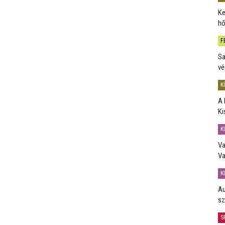
Ke
hő
F
Sa
vé
K
A 
Ki
K
Va
Va
K
Au
sz
S