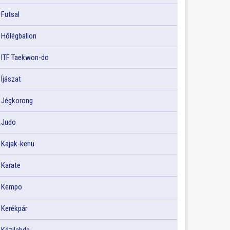
Futsal
Hőlégballon
ITF Taekwon-do
Íjászat
Jégkorong
Judo
Kajak-kenu
Karate
Kempo
Kerékpár