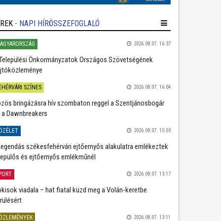
ÍREK
- NAPI HÍRÖSSZEFOGLALÓ
AGYARORSZÁG
2026.08.07. 16:37
Települési Önkormányzatok Országos Szövetségének
jtóközleménye
EHÉRVÁRI SZÍNES
2026.08.07. 16:04
zös bringázásra hív szombaton reggel a Szentjánosbogár
 a Dawnbreakers
ÖZÉLET
2026.08.07. 15:03
legendás székesfehérvári ejtőernyős alakulatra emlékeztek
repülős és ejtőernyős emlékműnél
PORT
2026.08.07. 13:17
kisok viadala – hat fiatal küzd meg a Volán-keretbe
rülésért
ÖZLEMÉNYEK
2026.08.07. 13:11