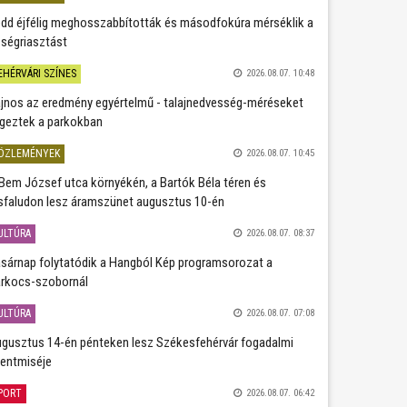
dd éjfélig meghosszabbították és másodfokúra mérséklik a
ségriasztást
EHÉRVÁRI SZÍNES
2026.08.07. 10:48
jnos az eredmény egyértelmű - talajnedvesség-méréseket
geztek a parkokban
ÖZLEMÉNYEK
2026.08.07. 10:45
Bem József utca környékén, a Bartók Béla téren és
sfaludon lesz áramszünet augusztus 10-én
ULTÚRA
2026.08.07. 08:37
sárnap folytatódik a Hangból Kép programsorozat a
rkocs-szobornál
ULTÚRA
2026.08.07. 07:08
gusztus 14-én pénteken lesz Székesfehérvár fogadalmi
entmiséje
PORT
2026.08.07. 06:42