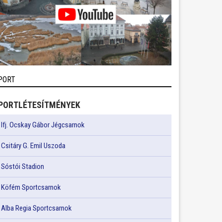
PORT
PORTLÉTESÍTMÉNYEK
Ifj. Ocskay Gábor Jégcsarnok
Csitáry G. Emil Uszoda
Sóstói Stadion
Köfém Sportcsarnok
Alba Regia Sportcsarnok