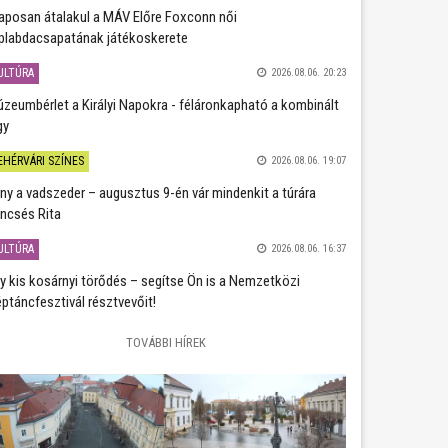
aposan átalakul a MÁV Előre Foxconn női
plabdacsapatának játékoskerete
ULTÚRA
2026.08.06. 20:23
zeumbérlet a Királyi Napokra - féláronkapható a kombinált
gy
EHÉRVÁRI SZÍNES
2026.08.06. 19:07
ány a vadszeder – augusztus 9-én vár mindenkit a túrára
ncsés Rita
ULTÚRA
2026.08.06. 16:37
y kis kosárnyi törődés – segítse Ön is a Nemzetközi
ptáncfesztivál résztvevőit!
TOVÁBBI HÍREK