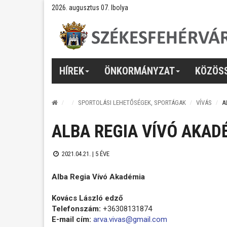
2026. augusztus 07. Ibolya
HÍREK
ÖNKORMÁNYZAT
KÖZÖS
SPORTOLÁSI LEHETŐSÉGEK, SPORTÁGAK
VÍVÁS
A
ALBA REGIA VÍVÓ AKAD
2021.04.21. |
5 ÉVE
Alba Regia Vívó Akadémia
Kovács László edző
Telefonszám:
+36308131874
E-mail cím:
arva.vivas@gmail.com