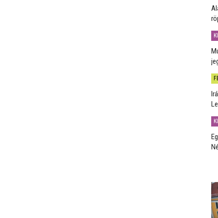
Al
rö
K
Mú
je
F
Ir
Le
K
Eg
Né