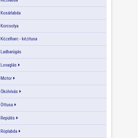
Kézilabda
Kosárlabda
Korcsolya
Közelharc - kézitusa
Ladbarúgás
Lovaglás
Motor
Ökölvívás
Öttusa
Repülés
Röplabda