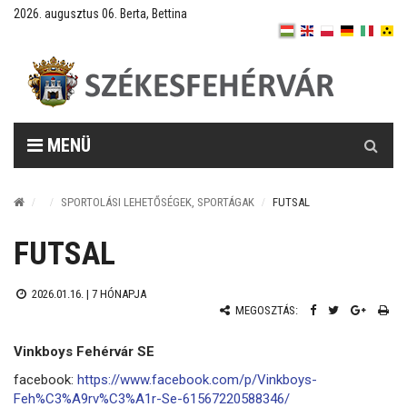
2026. augusztus 06. Berta, Bettina
Keresés
MENÜ
SPORTOLÁSI LEHETŐSÉGEK, SPORTÁGAK
FUTSAL
FUTSAL
2026.01.16. |
7 HÓNAPJA
MEGOSZTÁS:
Vinkboys Fehérvár SE
facebook:
https://www.facebook.com/p/Vinkboys-
Feh%C3%A9rv%C3%A1r-Se-61567220588346/