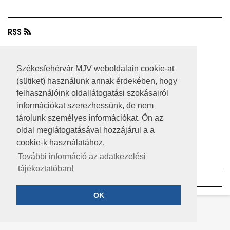
RSS
A HONLAP 2017.03.31-I ÁLLAPOTA
Székesfehérvár MJV weboldalain cookie-at
JOGI NYILATKOZAT
(sütiket) használunk annak érdekében, hogy
felhasználóink oldallátogatási szokásairól
IMPRESSZUM
információkat szerezhessünk, de nem
MÉDIAAJÁNLAT
tárolunk személyes információkat. Ön az
oldal meglátogatásával hozzájárul a a
KÖZÉRDEKŰ ADATOK
cookie-k használatához.
ADATVÉDELEM
További információ az adatkezelési
tájékoztatóban!
©2023 SZÉKESFEHÉRVÁR MEGYEI JOGÚ VÁROS
OK