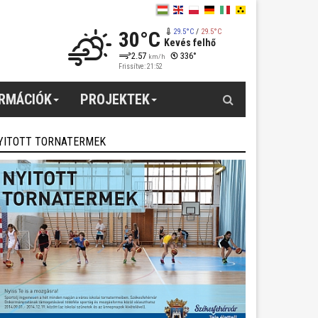
30°C
29.5°C
/
29.5°C
Kevés felhő
2.57
336°
km/h
Frissítve: 21:52
Keresés
ORMÁCIÓK
PROJEKTEK
YITOTT TORNATERMEK