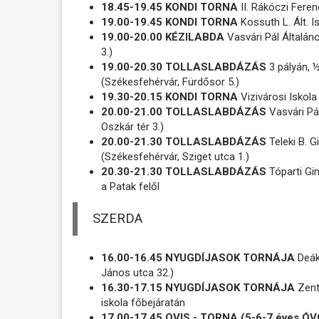
18.45-19.45 KONDI TORNA
II. Rákóczi Feren
19.00-19.45 KONDI TORNA
Kossuth L. Ált. I
19.00-20.00 KÉZILABDA
Vasvári Pál Általán
3.)
19.00-20.30 TOLLASLABDÁZÁS
3 pályán, 
(Székesfehérvár, Fürdősor 5.)
19.30-20.15 KONDI TORNA
Vizivárosi Iskola
20.00-21.00 TOLLASLABDÁZÁS
Vasvári Pá
Oszkár tér 3.)
20.00-21.30 TOLLASLABDÁZÁS
Teleki B. G
(Székesfehérvár, Sziget utca 1.)
20.30-21.30 TOLLASLABDÁZÁS
Tóparti Gi
a Patak felől
SZERDA
16.00-16.45 NYUGDÍJASOK TORNÁJA
Deák
János utca 32.)
16.30-17.15 NYUGDÍJASOK TORNÁJA
Zenta
iskola főbejáratán
17.00-17.45 OVIS - TORNA (5-6-7 éves 