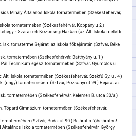
sics Mihály Általános Iskola tornatermében (Székesfehérvár,
 Iskola tornatermében (Székesfehérvár, Koppány u 2.)
ehegy - Szárazréti Közösségi Házban (az Ált. Iskola melletti
. Isk. tornaterme Bejárat: az iskola főbejáratán (Szfvár, Béke
Isk. tornatermében (Székesfehérvár, Batthyány u. 1.)
 Pál Technikum egész tornatermében (Szfvár, Gyümölcs u.
c Ált. Iskola tornatermében (Székesfehérvár, Szekfű Gy. u . 4.)
sk. (nagy) tornatermében: (Szfvár, Pozsonyi út 99.) Bejárat az
. Isk. tornatermében (Székesfehérvár, Kelemen B. utca 30/a.)
n, Tóparti Gimnázium tornatermében (Székesfehérvár,
 tornatermében (Szfvár, Budai út 90.) Bejárat a főbejáraton!
l Általános Iskola tornatermében (Székesfehérvár, György