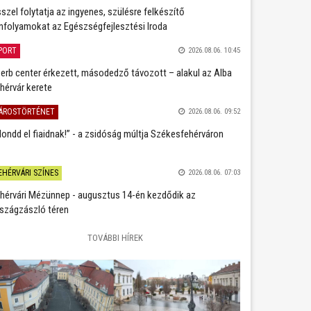
szel folytatja az ingyenes, szülésre felkészítő
nfolyamokat az Egészségfejlesztési Iroda
PORT
2026.08.06. 10:45
erb center érkezett, másodedző távozott – alakul az Alba
hérvár kerete
ÁROSTÖRTÉNET
2026.08.06. 09:52
ondd el fiaidnak!” - a zsidóság múltja Székesfehérváron
EHÉRVÁRI SZÍNES
2026.08.06. 07:03
hérvári Mézünnep - augusztus 14-én kezdődik az
szágzászló téren
TOVÁBBI HÍREK