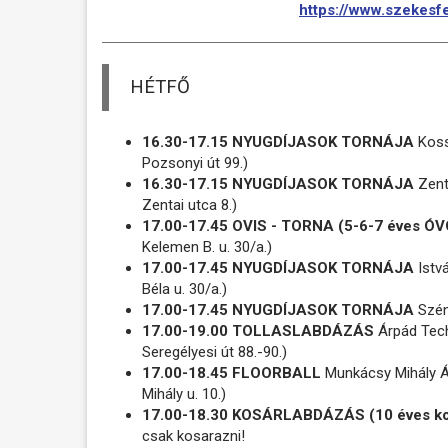
https://www.szekesfe
HÉTFŐ
16.30-17.15 NYUGDÍJASOK TORNÁJA
Kossu
Pozsonyi út 99.)
16.30-17.15 NYUGDÍJASOK TORNÁJA
Zenta
Zentai utca 8.)
17.00-17.45 OVIS - TORNA (5-6-7 éves 
Kelemen B. u. 30/a.)
17.00-17.45 NYUGDÍJASOK TORNÁJA
Istvá
Béla u. 30/a.)
17.00-17.45 NYUGDÍJASOK TORNÁJA
Széna
17.00-19.00 TOLLASLABDÁZÁS
Árpád Techn
Seregélyesi út 88.-90.)
17.00-18.45 FLOORBALL
Munkácsy Mihály Á
Mihály u. 10.)
17.00-18.30 KOSÁRLABDÁZÁS (10 éves ko
csak kosarazni!