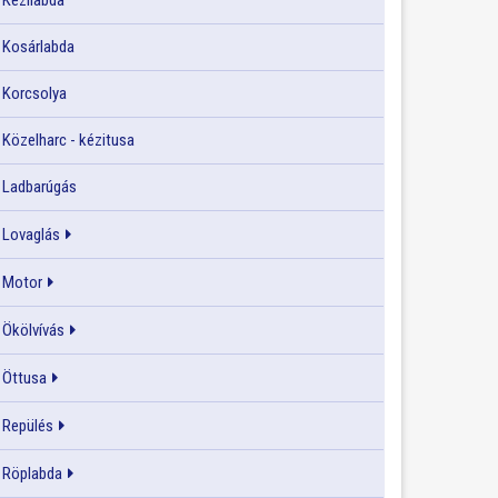
Kézilabda
Kosárlabda
Korcsolya
Közelharc - kézitusa
Ladbarúgás
Lovaglás
Motor
Ökölvívás
Öttusa
Repülés
Röplabda