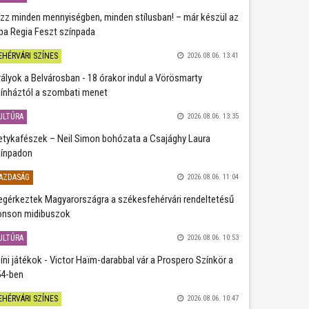
zz minden mennyiségben, minden stílusban! – már készül az
ba Regia Feszt színpada
EHÉRVÁRI SZÍNES
2026.08.06. 13:41
rályok a Belvárosban - 18 órakor indul a Vörösmarty
ínháztól a szombati menet
ULTÚRA
2026.08.06. 13:35
etykafészek – Neil Simon bohózata a Csajághy Laura
ínpadon
AZDASÁG
2026.08.06. 11:04
gérkeztek Magyarországra a székesfehérvári rendeltetésű
nson midibuszok
ULTÚRA
2026.08.06. 10:53
íni játékok - Victor Haïm-darabbal vár a Prospero Színkör a
4-ben
EHÉRVÁRI SZÍNES
2026.08.06. 10:47