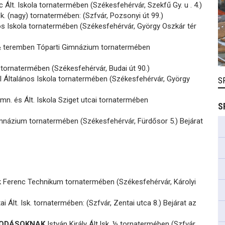
c Ált. Iskola tornatermében (Székesfehérvár, Szekfű Gy. u . 4.)
sk. (nagy) tornatermében: (Szfvár, Pozsonyi út 99.)
os Iskola tornatermében (Székesfehérvár, György Oszkár tér
½ teremben Tóparti Gimnázium tornatermében
 tornatermében (Székesfehérvár, Budai út 90.)
l Általános Iskola tornatermében (Székesfehérvár, György
S
imn. és Ált. Iskola Sziget utcai tornatermében
S
mnázium tornatermében (Székesfehérvár, Fürdősor 5.) Bejárat
 Ferenc Technikum tornatermében (Székesfehérvár, Károlyi
i Ált. Isk. tornatermében: (Szfvár, Zentai utca 8.) Bejárat az
ÓVODÁSOKNAK
István Király Ált.Isk. ½ tornatermében (Szfvár,