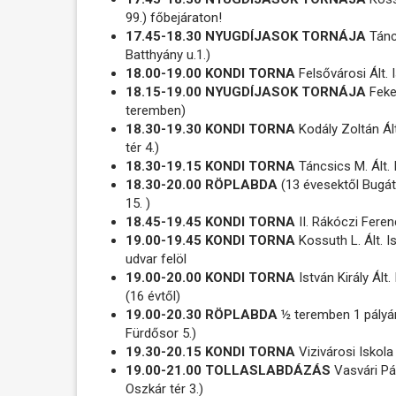
99.) főbejáraton!
17.45-18.30 NYUGDÍJASOK TORNÁJA
Tánc
Batthyány u.1.)
18.00-19.00 KONDI TORNA
Felsővárosi Ált.
18.15-19.00 NYUGDÍJASOK TORNÁJA
Feket
teremben)
18.30-19.30 KONDI TORNA
Kodály Zoltán Ált
tér 4.)
18.30-19.15 KONDI TORNA
Táncsics M. Ált. 
18.30-20.00 RÖPLABDA
(13 évesektől Bugát
15. )
18.45-19.45 KONDI TORNA
II. Rákóczi Feren
19.00-19.45 KONDI TORNA
Kossuth L. Ált. I
udvar felöl
19.00-20.00 KONDI TORNA
István Király Ált
(16 évtől)
19.00-20.30 RÖPLABDA
½ teremben 1 pályá
Fürdősor 5.)
19.30-20.15 KONDI TORNA
Vizivárosi Iskola
19.00-21.00 TOLLASLABDÁZÁS
Vasvári Pá
Oszkár tér 3.)