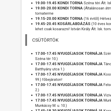
19.00-19.45 KONDI TORNA
Széna téri Ált. I
19.00-20.00 KONDI TORNA
(Általánosan átm
tornaterme
19.15-20.00 KONDI TORNA
(16 évtől) Hétvez
19.45-20.45 KOSÁRLABDÁZÁS
(10 éves kort
lehet csak kosarazni! István Király Ált. Isk. t
CSÜTÖRTÖK
17.00-17.45 NYUGDÍJASOK TORNÁJA
Széna
Széna tér 10.)
17.00-17.45 NYUGDÍJASOK TORNÁJA
Táncs
Batthyány utca 1.)
17.00-17.45 NYUGDÍJASOK TORNÁJA
Kossu
99.) főbejáraton!
17.00-17.45 NYUGDÍJASOK TORNÁJA
Fels
2.)
17.00-17.45 NYUGDÍJASOK TORNÁJA
Viziv
17.00-17.45 NYUGDÍJASOK TORNÁJA
Munk
Munkácsy M. u. 10.)
17.45-18.30 NYUGDÍJASOK TORNÁJA
Kossu