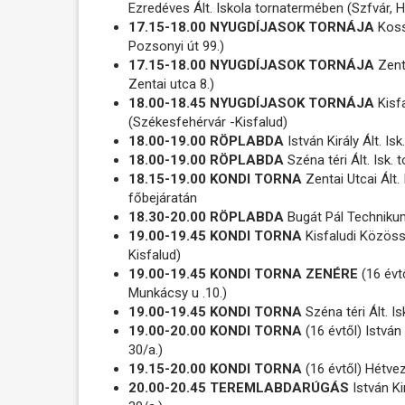
Ezredéves Ált. Iskola tornatermében (Szfvár, Ha
17.15-18.00 NYUGDÍJASOK TORNÁJA
Kossu
Pozsonyi út 99.)
17.15-18.00 NYUGDÍJASOK TORNÁJA
Zenta
Zentai utca 8.)
18.00-18.45 NYUGDÍJASOK TORNÁJA
Kisf
(Székesfehérvár -Kisfalud)
18.00-19.00 RÖPLABDA
István Király Ált. I
18.00-19.00 RÖPLABDA
Széna téri Ált. Isk.
18.15-19.00 KONDI TORNA
Zentai Utcai Ált. 
főbejáratán
18.30-20.00 RÖPLABDA
Bugát Pál Techniku
19.00-19.45 KONDI TORNA
Kisfaludi Közöss
Kisfalud)
19.00-19.45 KONDI TORNA ZENÉRE
(16 évt
Munkácsy u .10.)
19.00-19.45 KONDI TORNA
Széna téri Ált. I
19.00-20.00 KONDI TORNA
(16 évtől) István
30/a.)
19.15-20.00 KONDI TORNA
(16 évtől) Hétvez
20.00-20.45 TEREMLABDARÚGÁS
István Ki