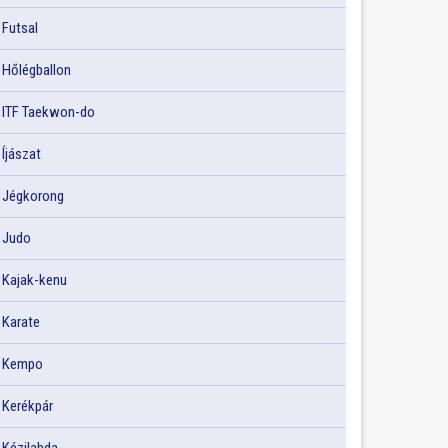
Futsal
Hőlégballon
ITF Taekwon-do
Íjászat
Jégkorong
Judo
Kajak-kenu
Karate
Kempo
Kerékpár