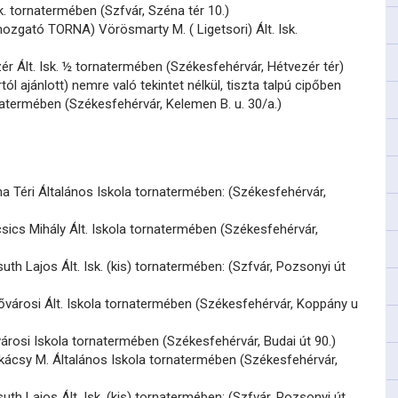
sk. tornatermében (Szfvár, Széna tér 10.)
ozgató TORNA) Vörösmarty M. ( Ligetsori) Ált. Isk.
ér Ált. Isk. ½ tornatermében (Székesfehérvár, Hétvezér tér)
ól ajánlott) nemre való tekintet nélkül, tiszta talpú cipőben
ornatermében (Székesfehérvár, Kelemen B. u. 30/a.)
 Téri Általános Iskola tornatermében: (Székesfehérvár,
ics Mihály Ált. Iskola tornatermében (Székesfehérvár,
th Lajos Ált. Isk. (kis) tornatermében: (Szfvár, Pozsonyi út
ővárosi Ált. Iskola tornatermében (Székesfehérvár, Koppány u
árosi Iskola tornatermében (Székesfehérvár, Budai út 90.)
ácsy M. Általános Iskola tornatermében (Székesfehérvár,
th Lajos Ált. Isk. (kis) tornatermében: (Szfvár, Pozsonyi út