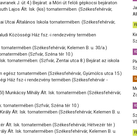
vranek J. út 4.) Bejárat: a Móri út felöli gépkocsi bejáraton
Ja
th Lajos Ált. Isk. (kis) tornatermében: (Székesfehérvár,
Al
i Utcai Általános Iskola tornatermében: (Székesfehérvár,
F
Ki
aludi Közösségi Ház fsz.-i rendezvény termében
Sz
sk. tornatermében (Székesfehérvár, Kelemen B. u. 30/a.)
K
 tornatermében (Szfvár, Széna tér 10.)
Isk. tornatermében: (Szfvár, Zentai utca 8.) Bejárat az iskola
Pl
Sz
m egész tornatermében (Székesfehérvár, Gyümölcs utca 15.)
G
égi Ház fsz-i rendezvény termében (Székesfehérvár -
Me
ől) Munkácsy Mihály Ált. Isk. tornatermében (Székesfehérvár,
Zo
sk. tornatermében (Szfvár, Széna tér 10.)
K
 Király Ált. Isk. tornatermében (Székesfehérvár, Kelemen B. u.
Sz
V5
ér Ált. Isk. tornatermében (Székesfehérvár, Hétvezér tér )
rály Ált. Isk. tornatermében (Székesfehérvár, Kelemen B. u.
F