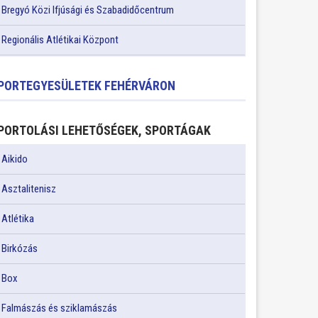
Bregyó Közi Ifjúsági és Szabadidőcentrum
Regionális Atlétikai Központ
PORTEGYESÜLETEK FEHÉRVÁRON
PORTOLÁSI LEHETŐSÉGEK, SPORTÁGAK
Aikido
Asztalitenisz
Atlétika
Birkózás
Box
Falmászás és sziklamászás