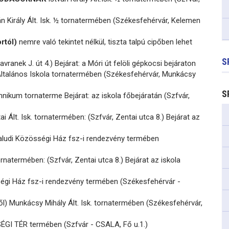
n Király Ált. Isk. ½ tornatermében (Székesfehérvár, Kelemen
rtól)
nemre való tekintet nélkül, tiszta talpú cipőben lehet
S
vranek J. út 4.) Bejárat: a Móri út felöli gépkocsi bejáraton
ltalános Iskola tornatermében (Székesfehérvár, Munkácsy
S
nikum tornaterme Bejárat: az iskola főbejáratán (Szfvár,
i Ált. Isk. tornatermében: (Szfvár, Zentai utca 8.) Bejárat az
aludi Közösségi Ház fsz-i rendezvény termében
ornatermében: (Szfvár, Zentai utca 8.) Bejárat az iskola
égi Ház fsz-i rendezvény termében (Székesfehérvár -
ől) Munkácsy Mihály Ált. Isk. tornatermében (Székesfehérvár,
I TÉR termében (Szfvár - CSALA, Fő u.1.)