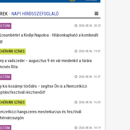
ÍREK
- NAPI HÍRÖSSZEFOGLALÓ
ULTÚRA
2026.08.06. 20:23
zeumbérlet a Királyi Napokra - féláronkapható a kombinált
gy
EHÉRVÁRI SZÍNES
2026.08.06. 19:07
ány a vadszeder – augusztus 9-én vár mindenkit a túrára
ncsés Rita
ULTÚRA
2026.08.06. 16:37
y kis kosárnyi törődés – segítse Ön is a Nemzetközi
ptáncfesztivál résztvevőit!
EHÉRVÁRI SZÍNES
2026.08.06. 16:03
mzetközi hangszeres mesterkurzus és fesztivál
hérvárcsurgón
ULTÚRA
2026.08.06. 14:19