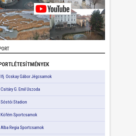
PORT
PORTLÉTESÍTMÉNYEK
Ifj. Ocskay Gábor Jégcsarnok
Csitáry G. Emil Uszoda
Sóstói Stadion
Köfém Sportcsarnok
Alba Regia Sportcsarnok