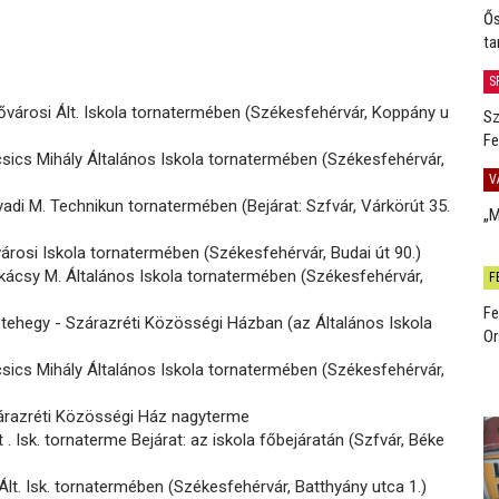
Ős
ta
S
ővárosi Ált. Iskola tornatermében (Székesfehérvár, Koppány u
Sz
Fe
sics Mihály Általános Iskola tornatermében (Székesfehérvár,
V
di M. Technikun tornatermében (Bejárat: Szfvár, Várkörút 35.
„M
árosi Iskola tornatermében (Székesfehérvár, Budai út 90.)
ácsy M. Általános Iskola tornatermében (Székesfehérvár,
F
Fe
tehegy - Szárazréti Közösségi Házban (az Általános Iskola
Or
sics Mihály Általános Iskola tornatermében (Székesfehérvár,
árazréti Közösségi Ház nagyterme
 . Isk. tornaterme Bejárat: az iskola főbejáratán (Szfvár, Béke
lt. Isk. tornatermében (Székesfehérvár, Batthyány utca 1.)