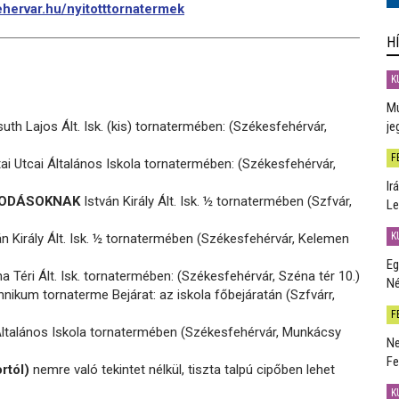
hervar.hu/nyitotttornatermek
H
K
Mú
th Lajos Ált. Isk. (kis) tornatermében: (Székesfehérvár,
je
F
i Utcai Általános Iskola tornatermében: (Székesfehérvár,
Ir
ÓVODÁSOKNAK
István Király Ált. Isk. ½ tornatermében (Szfvár,
Le
K
n Király Ált. Isk. ½ tornatermében (Székesfehérvár, Kelemen
Eg
 Téri Ált. Isk. tornatermében: (Székesfehérvár, Széna tér 10.)
Né
ikum tornaterme Bejárat: az iskola főbejáratán (Szfvárr,
F
ltalános Iskola tornatermében (Székesfehérvár, Munkácsy
Ne
Fe
rtól)
nemre való tekintet nélkül, tiszta talpú cipőben lehet
K