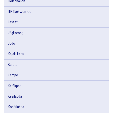
Hőlégballon
ITF Taekwon-do
Íjászat
Jégkorong
Judo
Kajak-kenu
Karate
Kempo
Kerékpár
Kézilabda
Kosárlabda