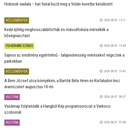
Hokisok viadala – hat fiatal küzd meg a Volán-keretbe kerülésért
KÖZLEMÉNYEK
2026.08.07. 13:11
Kedd éjfélig meghosszabbították és másodfokúra mérséklik a
hőségriasztást
FEHÉRVÁRI SZÍNES
2026.08.07. 10:48
Sajnos az eredmény egyértelmű - talajnedvesség-méréseket végeztek a
parkokban
KÖZLEMÉNYEK
2026.08.07. 10:45
A Bem József utca környékén, a Bartók Béla téren és Kisfaludon lesz
áramszünet augusztus 10-én
KULTÚRA
2026.08.07. 08:37
Vasárnap folytatódik a Hangból Kép programsorozat a Varkocs-
szobornál
KULTÚRA
2026.08.07. 07:08