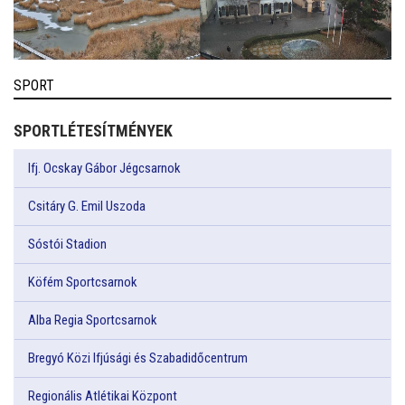
SPORT
SPORTLÉTESÍTMÉNYEK
Ifj. Ocskay Gábor Jégcsarnok
Csitáry G. Emil Uszoda
Sóstói Stadion
Köfém Sportcsarnok
Alba Regia Sportcsarnok
Bregyó Közi Ifjúsági és Szabadidőcentrum
Regionális Atlétikai Központ