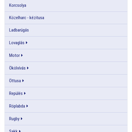
Korcsolya
Közelharc - kézitusa
Ladbarúgás
Lovaglás
Motor
Ökölvívás
Öttusa
Repülés
Röplabda
Rugby
Sakk