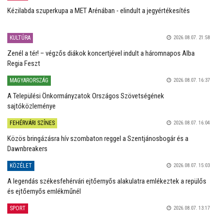
Kézilabda szuperkupa a MET Arénában - elindult a jegyértékesítés
KULTÚRA
2026.08.07. 21:58
Zenél a tér! – végzős diákok koncertjével indult a háromnapos Alba
Regia Feszt
MAGYARORSZÁG
2026.08.07. 16:37
A Települési Önkormányzatok Országos Szövetségének
sajtóközleménye
FEHÉRVÁRI SZÍNES
2026.08.07. 16:04
Közös bringázásra hív szombaton reggel a Szentjánosbogár és a
Dawnbreakers
KÖZÉLET
2026.08.07. 15:03
A legendás székesfehérvári ejtőernyős alakulatra emlékeztek a repülős
és ejtőernyős emlékműnél
SPORT
2026.08.07. 13:17