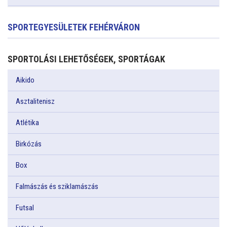
SPORTEGYESÜLETEK FEHÉRVÁRON
SPORTOLÁSI LEHETŐSÉGEK, SPORTÁGAK
Aikido
Asztalitenisz
Atlétika
Birkózás
Box
Falmászás és sziklamászás
Futsal