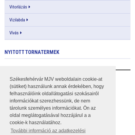
Vitorlázás
Vizilabda
Vívás
NYITOTT TORNATERMEK
RSS
Székesfehérvár MJV weboldalain cookie-at
(sütiket) használunk annak érdekében, hogy
A HONLAP 2017.03.31-I ÁLLAPOTA
felhasználóink oldallátogatási szokásairól
információkat szerezhessünk, de nem
JOGI NYILATKOZAT
tárolunk személyes információkat. Ön az
IMPRESSZUM
oldal meglátogatásával hozzájárul a a
cookie-k használatához.
MÉDIAAJÁNLAT
További információ az adatkezelési