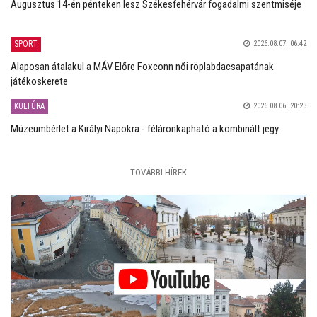
Augusztus 14-én pénteken lesz Székesfehérvár fogadalmi szentmiséje
SPORT
2026.08.07. 06:42
Alaposan átalakul a MÁV Előre Foxconn női röplabdacsapatának
játékoskerete
KULTÚRA
2026.08.06. 20:23
Múzeumbérlet a Királyi Napokra - féláronkapható a kombinált jegy
TOVÁBBI HÍREK