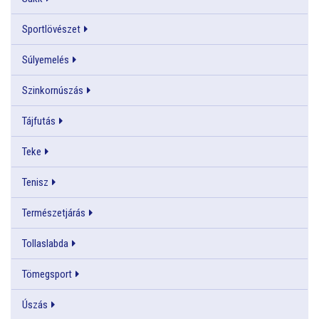
Sportlövészet
Súlyemelés
Szinkornúszás
Tájfutás
Teke
Tenisz
Természetjárás
Tollaslabda
Tömegsport
Úszás