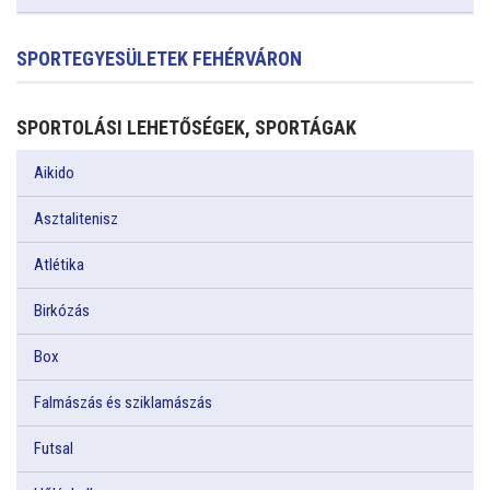
SPORTEGYESÜLETEK FEHÉRVÁRON
SPORTOLÁSI LEHETŐSÉGEK, SPORTÁGAK
Aikido
Asztalitenisz
Atlétika
Birkózás
Box
Falmászás és sziklamászás
Futsal