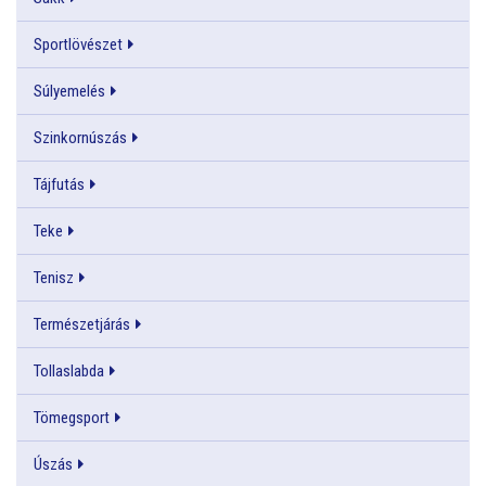
Sportlövészet
Súlyemelés
Szinkornúszás
Tájfutás
Teke
Tenisz
Természetjárás
Tollaslabda
Tömegsport
Úszás