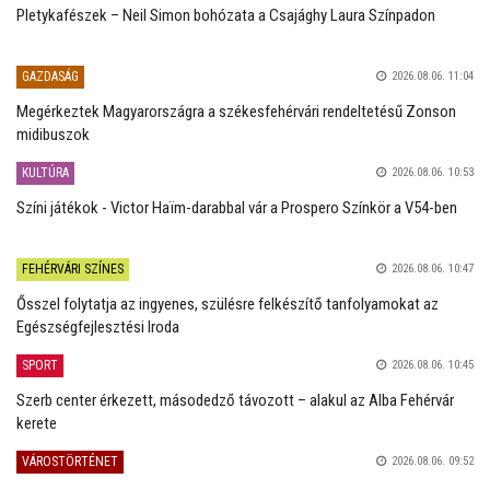
Pletykafészek – Neil Simon bohózata a Csajághy Laura Színpadon
GAZDASÁG
2026.08.06. 11:04
Megérkeztek Magyarországra a székesfehérvári rendeltetésű Zonson
midibuszok
KULTÚRA
2026.08.06. 10:53
Színi játékok - Victor Haïm-darabbal vár a Prospero Színkör a V54-ben
FEHÉRVÁRI SZÍNES
2026.08.06. 10:47
Ősszel folytatja az ingyenes, szülésre felkészítő tanfolyamokat az
Egészségfejlesztési Iroda
SPORT
2026.08.06. 10:45
Szerb center érkezett, másodedző távozott – alakul az Alba Fehérvár
kerete
VÁROSTÖRTÉNET
2026.08.06. 09:52