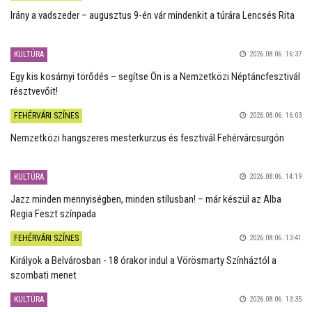
Irány a vadszeder – augusztus 9-én vár mindenkit a túrára Lencsés Rita
KULTÚRA
2026.08.06. 16:37
Egy kis kosárnyi törődés – segítse Ön is a Nemzetközi Néptáncfesztivál
résztvevőit!
FEHÉRVÁRI SZÍNES
2026.08.06. 16:03
Nemzetközi hangszeres mesterkurzus és fesztivál Fehérvárcsurgón
KULTÚRA
2026.08.06. 14:19
Jazz minden mennyiségben, minden stílusban! – már készül az Alba
Regia Feszt színpada
FEHÉRVÁRI SZÍNES
2026.08.06. 13:41
Királyok a Belvárosban - 18 órakor indul a Vörösmarty Színháztól a
szombati menet
KULTÚRA
2026.08.06. 13:35