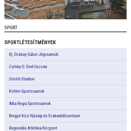
SPORT
SPORTLÉTESÍTMÉNYEK
Ifj. Ocskay Gábor Jégcsarnok
Csitáry G. Emil Uszoda
Sóstói Stadion
Köfém Sportcsarnok
Alba Regia Sportcsarnok
Bregyó Közi Ifjúsági és Szabadidőcentrum
Regionális Atlétikai Központ