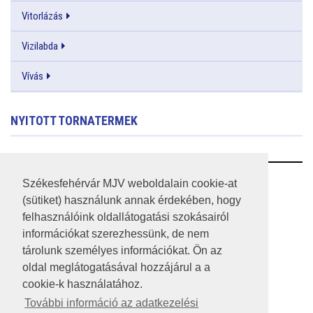
Vitorlázás
Vizilabda
Vívás
NYITOTT TORNATERMEK
RSS
Székesfehérvár MJV weboldalain cookie-at
(sütiket) használunk annak érdekében, hogy
A HONLAP 2017.03.31-I ÁLLAPOTA
felhasználóink oldallátogatási szokásairól
információkat szerezhessünk, de nem
JOGI NYILATKOZAT
tárolunk személyes információkat. Ön az
IMPRESSZUM
oldal meglátogatásával hozzájárul a a
cookie-k használatához.
MÉDIAAJÁNLAT
További információ az adatkezelési