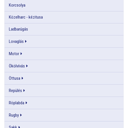
Korcsolya
Közelharc - kézitusa
Ladbarúgás
Lovaglás
Motor
Ökölvívás
Öttusa
Repülés
Röplabda
Rugby
Sakk