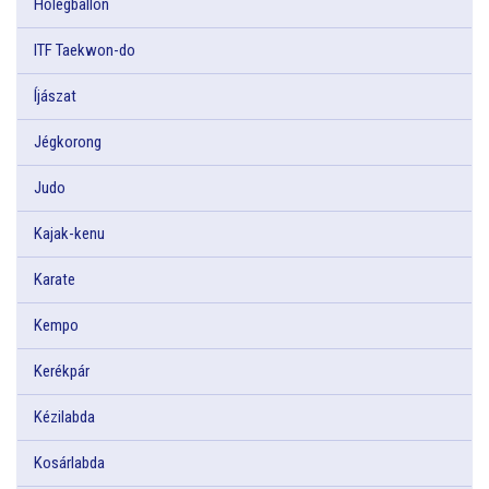
Hőlégballon
ITF Taekwon-do
Íjászat
Jégkorong
Judo
Kajak-kenu
Karate
Kempo
Kerékpár
Kézilabda
Kosárlabda