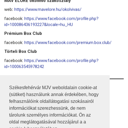
MÁV ELŐRE ökölvívó szakosztály
web
:
https://www.mavelore.hu/okolvivas/
facebook:
https://www.facebook.com/profile.php?
id=100086436193227&locale=hu_HU
Prémium Box Club
facebook:
https://www.facebook.com/premium.box.club/
Törteli Box Club
facebook:
https://www.facebook.com/profile.php?
id=100063545978242
RSS
Székesfehérvár MJV weboldalain cookie-at
(sütiket) használunk annak érdekében, hogy
A HONLAP 2017.03.31-I ÁLLAPOTA
felhasználóink oldallátogatási szokásairól
információkat szerezhessünk, de nem
JOGI NYILATKOZAT
tárolunk személyes információkat. Ön az
IMPRESSZUM
oldal meglátogatásával hozzájárul a a