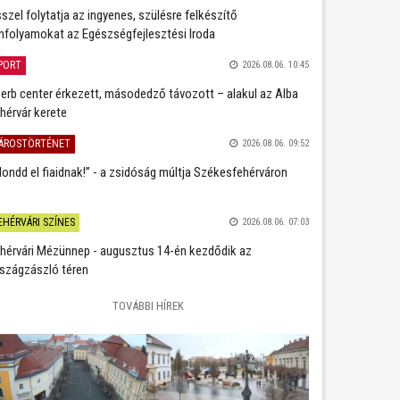
szel folytatja az ingyenes, szülésre felkészítő
nfolyamokat az Egészségfejlesztési Iroda
PORT
2026.08.06. 10:45
erb center érkezett, másodedző távozott – alakul az Alba
hérvár kerete
ÁROSTÖRTÉNET
2026.08.06. 09:52
ondd el fiaidnak!” - a zsidóság múltja Székesfehérváron
EHÉRVÁRI SZÍNES
2026.08.06. 07:03
hérvári Mézünnep - augusztus 14-én kezdődik az
szágzászló téren
TOVÁBBI HÍREK