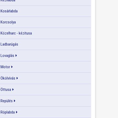
Kézilabda
Kosárlabda
Korcsolya
Közelharc - kézitusa
Ladbarúgás
Lovaglás
Motor
Ökölvívás
Öttusa
Repülés
Röplabda