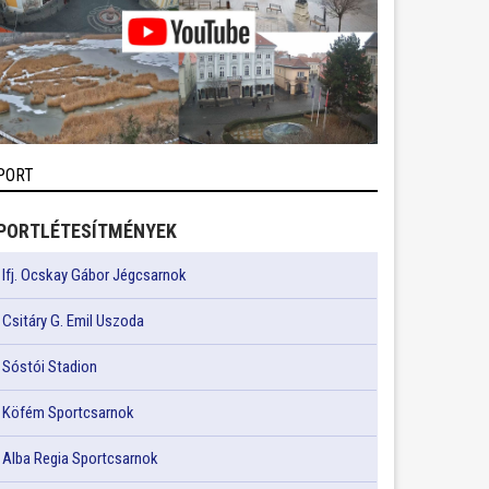
PORT
PORTLÉTESÍTMÉNYEK
Ifj. Ocskay Gábor Jégcsarnok
Csitáry G. Emil Uszoda
Sóstói Stadion
Köfém Sportcsarnok
Alba Regia Sportcsarnok