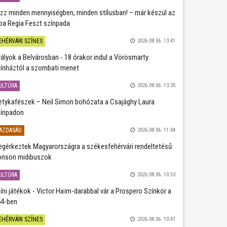
zz minden mennyiségben, minden stílusban! – már készül az
ba Regia Feszt színpada
EHÉRVÁRI SZÍNES
2026.08.06. 13:41
rályok a Belvárosban - 18 órakor indul a Vörösmarty
ínháztól a szombati menet
ULTÚRA
2026.08.06. 13:35
etykafészek – Neil Simon bohózata a Csajághy Laura
ínpadon
AZDASÁG
2026.08.06. 11:04
gérkeztek Magyarországra a székesfehérvári rendeltetésű
nson midibuszok
ULTÚRA
2026.08.06. 10:53
íni játékok - Victor Haïm-darabbal vár a Prospero Színkör a
4-ben
EHÉRVÁRI SZÍNES
2026.08.06. 10:47