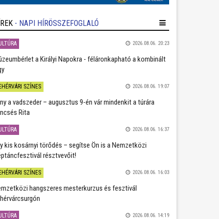
ÍREK
- NAPI HÍRÖSSZEFOGLALÓ
ULTÚRA
2026.08.06. 20:23
zeumbérlet a Királyi Napokra - féláronkapható a kombinált
gy
EHÉRVÁRI SZÍNES
2026.08.06. 19:07
ány a vadszeder – augusztus 9-én vár mindenkit a túrára
ncsés Rita
ULTÚRA
2026.08.06. 16:37
y kis kosárnyi törődés – segítse Ön is a Nemzetközi
ptáncfesztivál résztvevőit!
EHÉRVÁRI SZÍNES
2026.08.06. 16:03
mzetközi hangszeres mesterkurzus és fesztivál
hérvárcsurgón
ULTÚRA
2026.08.06. 14:19