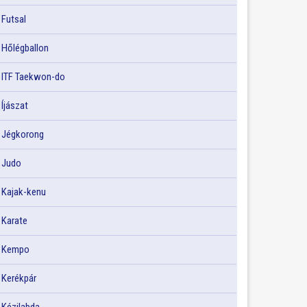
Futsal
Hőlégballon
ITF Taekwon-do
Íjászat
Jégkorong
Judo
Kajak-kenu
Karate
Kempo
Kerékpár