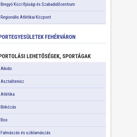
Bregyó Közi Ifjúsági és Szabadidőcentrum
Regionális Atlétikai Központ
PORTEGYESÜLETEK FEHÉRVÁRON
PORTOLÁSI LEHETŐSÉGEK, SPORTÁGAK
Aikido
Asztalitenisz
Atlétika
Birkózás
Box
Falmászás és sziklamászás