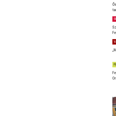
Ős
ta
S
Sz
Fe
V
„M
F
Fe
Or