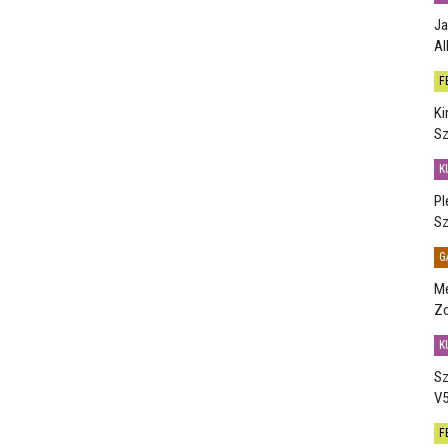
Ja
Al
F
Ki
Sz
K
Pl
Sz
G
Me
Zo
K
Sz
V5
F