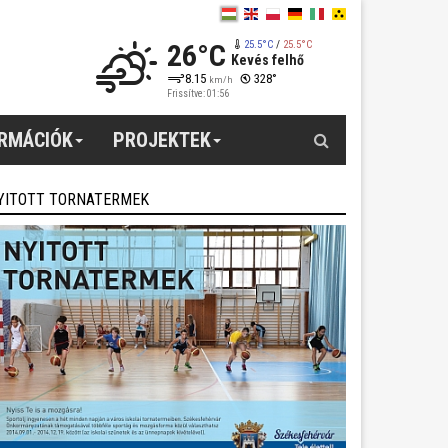
26°C
25.5°C
/
25.5°C
Kevés felhő
8.15
328°
km/h
Frissítve: 01:56
Keresés
ORMÁCIÓK
PROJEKTEK
YITOTT TORNATERMEK