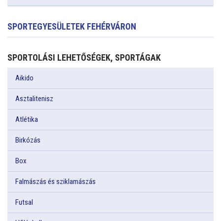
SPORTEGYESÜLETEK FEHÉRVÁRON
SPORTOLÁSI LEHETŐSÉGEK, SPORTÁGAK
Aikido
Asztalitenisz
Atlétika
Birkózás
Box
Falmászás és sziklamászás
Futsal