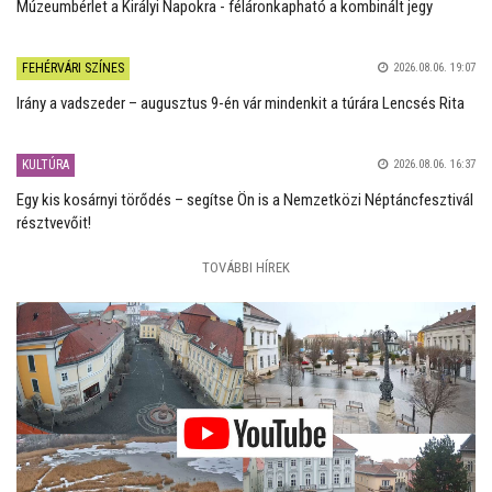
Múzeumbérlet a Királyi Napokra - féláronkapható a kombinált jegy
FEHÉRVÁRI SZÍNES
2026.08.06. 19:07
Irány a vadszeder – augusztus 9-én vár mindenkit a túrára Lencsés Rita
KULTÚRA
2026.08.06. 16:37
Egy kis kosárnyi törődés – segítse Ön is a Nemzetközi Néptáncfesztivál
résztvevőit!
TOVÁBBI HÍREK