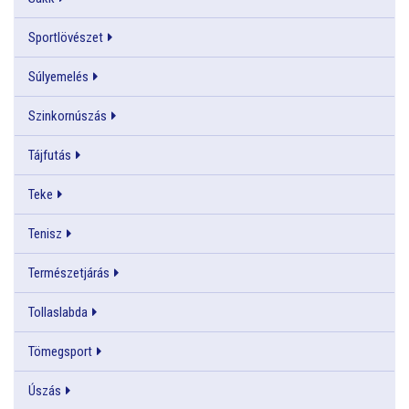
Sportlövészet
Súlyemelés
Szinkornúszás
Tájfutás
Teke
Tenisz
Természetjárás
Tollaslabda
Tömegsport
Úszás