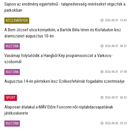
Sajnos az eredmény egyértelmű - talajnedvesség-méréseket végeztek a
parkokban
KÖZLEMÉNYEK
2026.08.07. 10:45
A Bem József utca környékén, a Bartók Béla téren és Kisfaludon lesz
áramszünet augusztus 10-én
KULTÚRA
2026.08.07. 08:37
Vasárnap folytatódik a Hangból Kép programsorozat a Varkocs-
szobornál
KULTÚRA
2026.08.07. 07:08
Augusztus 14-én pénteken lesz Székesfehérvár fogadalmi szentmiséje
SPORT
2026.08.07. 06:42
Alaposan átalakul a MÁV Előre Foxconn női röplabdacsapatának
játékoskerete
KULTÚRA
2026.08.06. 20:23