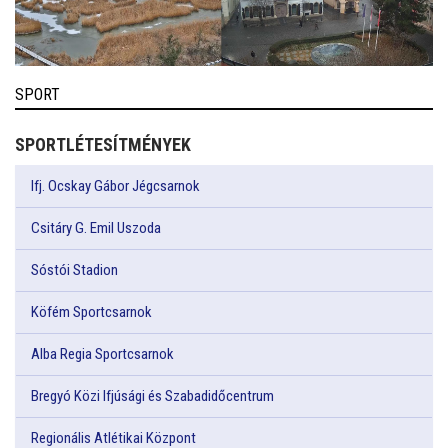
SPORT
SPORTLÉTESÍTMÉNYEK
Ifj. Ocskay Gábor Jégcsarnok
Csitáry G. Emil Uszoda
Sóstói Stadion
Köfém Sportcsarnok
Alba Regia Sportcsarnok
Bregyó Közi Ifjúsági és Szabadidőcentrum
Regionális Atlétikai Központ