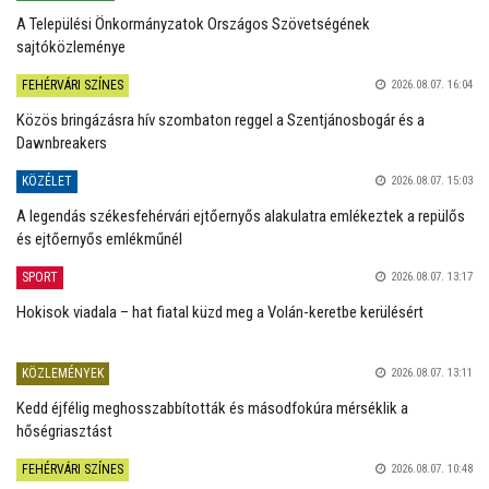
A Települési Önkormányzatok Országos Szövetségének
sajtóközleménye
FEHÉRVÁRI SZÍNES
2026.08.07. 16:04
Közös bringázásra hív szombaton reggel a Szentjánosbogár és a
Dawnbreakers
KÖZÉLET
2026.08.07. 15:03
A legendás székesfehérvári ejtőernyős alakulatra emlékeztek a repülős
és ejtőernyős emlékműnél
SPORT
2026.08.07. 13:17
Hokisok viadala – hat fiatal küzd meg a Volán-keretbe kerülésért
KÖZLEMÉNYEK
2026.08.07. 13:11
Kedd éjfélig meghosszabbították és másodfokúra mérséklik a
hőségriasztást
FEHÉRVÁRI SZÍNES
2026.08.07. 10:48