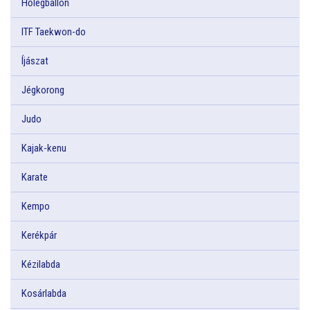
Hőlégballon
ITF Taekwon-do
Íjászat
Jégkorong
Judo
Kajak-kenu
Karate
Kempo
Kerékpár
Kézilabda
Kosárlabda