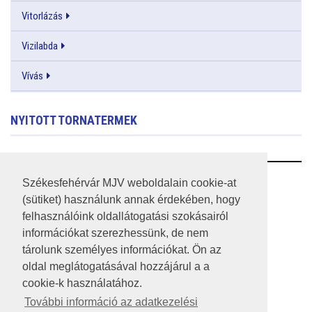
Vitorlázás
Vizilabda
Vívás
NYITOTT TORNATERMEK
RSS
Székesfehérvár MJV weboldalain cookie-at
(sütiket) használunk annak érdekében, hogy
A HONLAP 2017.03.31-I ÁLLAPOTA
felhasználóink oldallátogatási szokásairól
információkat szerezhessünk, de nem
JOGI NYILATKOZAT
tárolunk személyes információkat. Ön az
IMPRESSZUM
oldal meglátogatásával hozzájárul a a
cookie-k használatához.
MÉDIAAJÁNLAT
További információ az adatkezelési