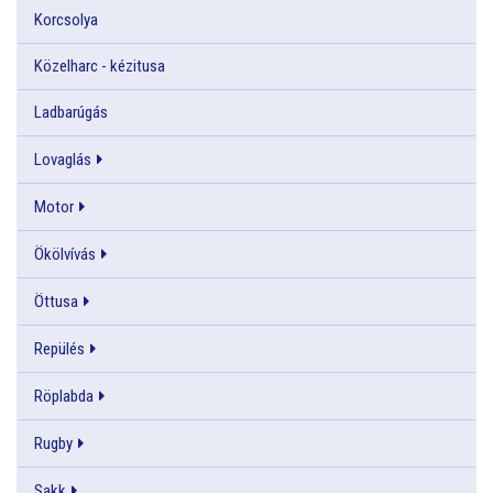
Korcsolya
Közelharc - kézitusa
Ladbarúgás
Lovaglás
Motor
Ökölvívás
Öttusa
Repülés
Röplabda
Rugby
Sakk