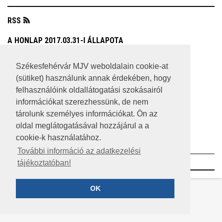
RSS
A HONLAP 2017.03.31-I ÁLLAPOTA
JOGI NYILATKOZAT
Székesfehérvár MJV weboldalain cookie-at
(sütiket) használunk annak érdekében, hogy
IMPRESSZUM
felhasználóink oldallátogatási szokásairól
MÉDIAAJÁNLAT
információkat szerezhessünk, de nem
tárolunk személyes információkat. Ön az
KÖZÉRDEKŰ ADATOK
oldal meglátogatásával hozzájárul a a
cookie-k használatához.
ADATVÉDELEM
További információ az adatkezelési
©2023 SZÉKESFEHÉRVÁR MEGYEI JOGÚ VÁROS
tájékoztatóban!
OK