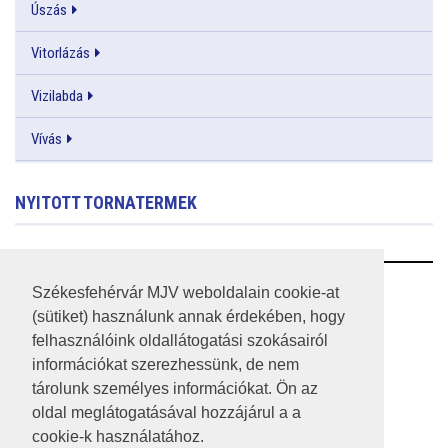
Úszás
Vitorlázás
Vizilabda
Vívás
NYITOTT TORNATERMEK
RSS
Székesfehérvár MJV weboldalain cookie-at
(sütiket) használunk annak érdekében, hogy
A HONLAP 2017.03.31-I ÁLLAPOTA
felhasználóink oldallátogatási szokásairól
információkat szerezhessünk, de nem
JOGI NYILATKOZAT
tárolunk személyes információkat. Ön az
IMPRESSZUM
oldal meglátogatásával hozzájárul a a
cookie-k használatához.