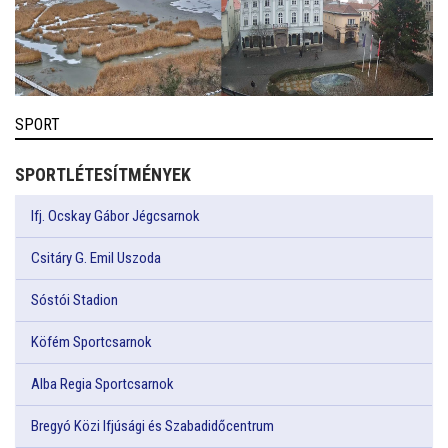
SPORT
SPORTLÉTESÍTMÉNYEK
Ifj. Ocskay Gábor Jégcsarnok
Csitáry G. Emil Uszoda
Sóstói Stadion
Köfém Sportcsarnok
Alba Regia Sportcsarnok
Bregyó Közi Ifjúsági és Szabadidőcentrum