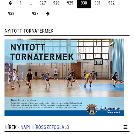
1
...
927
928
929
930
931
932
933
...
937
NYITOTT TORNATERMEK
HÍREK
- NAPI HÍRÖSSZEFOGLALÓ