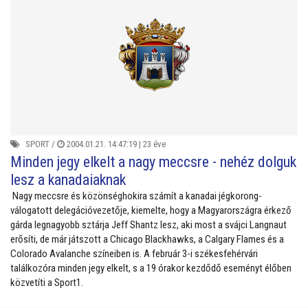
SPORT
/
2004.01.21. 14:47:19 |
23 éve
Minden jegy elkelt a nagy meccsre - nehéz dolguk
lesz a kanadaiaknak
Nagy meccsre és közönséghokira számít a kanadai jégkorong-
válogatott delegációvezetője, kiemelte, hogy a Magyarországra érkező
gárda legnagyobb sztárja Jeff Shantz lesz, aki most a svájci Langnaut
erősíti, de már játszott a Chicago Blackhawks, a Calgary Flames és a
Colorado Avalanche színeiben is. A február 3-i székesfehérvári
találkozóra minden jegy elkelt, s a 19 órakor kezdődő eseményt élőben
közvetíti a Sport1.