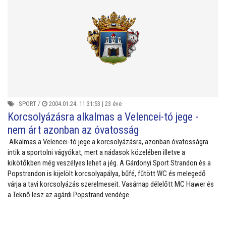
SPORT
/
2004.01.24. 11:31:53 |
23 éve
Korcsolyázásra alkalmas a Velencei-tó jege -
nem árt azonban az óvatosság
Alkalmas a Velencei-tó jege a korcsolyázásra, azonban óvatosságra
intik a sportolni vágyókat, mert a nádasok közelében illetve a
kikötőkben még veszélyes lehet a jég. A Gárdonyi Sport Strandon és a
Popstrandon is kijelölt korcsolyapálya, bűfé, fűtött WC és melegedő
várja a tavi korcsolyázás szerelmeseit. Vasárnap délelőtt MC Hawer és
a Teknő lesz az agárdi Popstrand vendége.