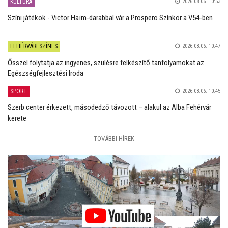
KULTÚRA
2026.08.06. 10:53
Színi játékok - Victor Haïm-darabbal vár a Prospero Színkör a V54-ben
FEHÉRVÁRI SZÍNES
2026.08.06. 10:47
Ősszel folytatja az ingyenes, szülésre felkészítő tanfolyamokat az
Egészségfejlesztési Iroda
SPORT
2026.08.06. 10:45
Szerb center érkezett, másodedző távozott – alakul az Alba Fehérvár
kerete
TOVÁBBI HÍREK