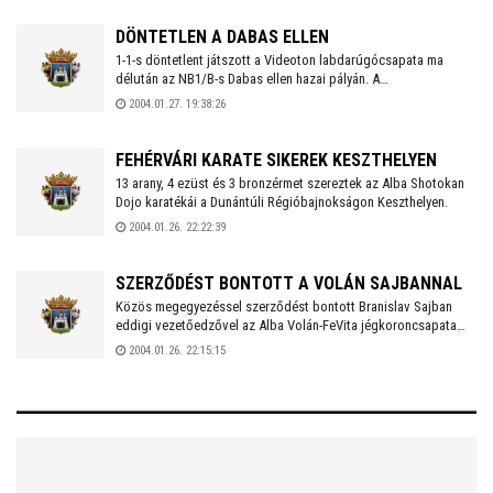
DÖNTETLEN A DABAS ELLEN
1-1-s döntetlent játszott a Videoton labdarúgócsapata ma
délután az NB1/B-s Dabas ellen hazai pályán. A
székesfehérváriak első edzőmérkőzésén Hercegfalvi volt
2004.01.27. 19:38:26
eredményes.
FEHÉRVÁRI KARATE SIKEREK KESZTHELYEN
13 arany, 4 ezüst és 3 bronzérmet szereztek az Alba Shotokan
Dojo karatékái a Dunántúli Régióbajnokságon Keszthelyen.
2004.01.26. 22:22:39
SZERZŐDÉST BONTOTT A VOLÁN SAJBANNAL
Közös megegyezéssel szerződést bontott Branislav Sajban
eddigi vezetőedzővel az Alba Volán-FeVita jégkoroncsapata
ma. Utóda a kanadai Pat Cortina lesz.
2004.01.26. 22:15:15