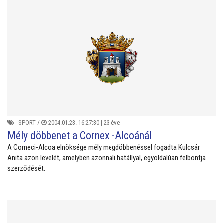
SPORT
/
2004.01.23. 16:27:30 |
23 éve
Mély döbbenet a Cornexi-Alcoánál
A Corneci-Alcoa elnöksége mély megdöbbenéssel fogadta Kulcsár
Anita azon levelét, amelyben azonnali hatállyal, egyoldalúan felbontja
szerződését.