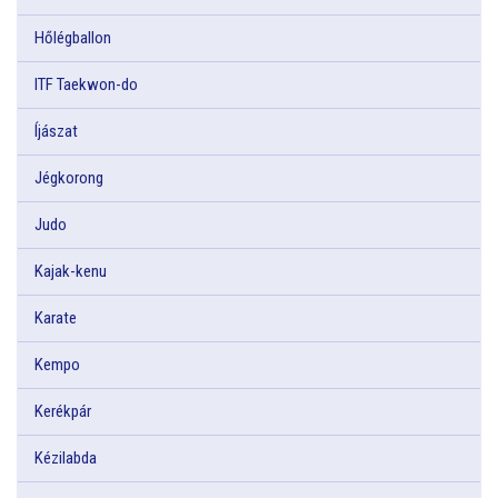
Hőlégballon
ITF Taekwon-do
Íjászat
Jégkorong
Judo
Kajak-kenu
Karate
Kempo
Kerékpár
Kézilabda