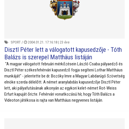
SPORT
/
2004.01.21. 17:16:18 |
23 éve
Disztl Péter lett a válogatott kapusedzője - Tóth
Balázs is szerepel Matthäus listáján
"A magyar válogatott februári mérkőzésein László Csaba pályaedző és
Disztl Péter székesfehérvári kapusedző fogja segíteni Lothar Matthäus
munkáját" - jelentette be dr. Bozóky Imre a Magyar Labdarúgó Szövetség
elnöke szerda délelőtt. A német aranylabdás kapusedzője Disztl Péter
lett, aki pályafutásának alkonyán az egykori kelet-német Rot-Weiss
Erfurt kapuját őrizte. Fehérvári vonatkozású hír, hogy Tóth Balázs a
Videoton játékosa is rajta van Matthäus negyvenes listáján.