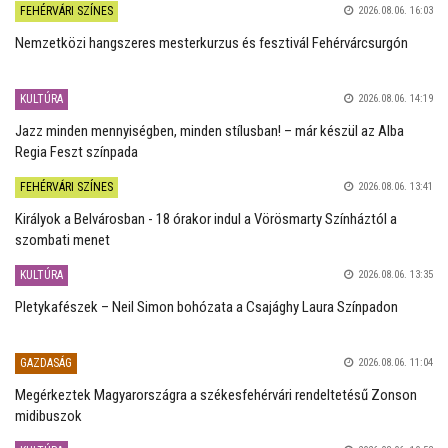
FEHÉRVÁRI SZÍNES
2026.08.06. 16:03
Nemzetközi hangszeres mesterkurzus és fesztivál Fehérvárcsurgón
KULTÚRA
2026.08.06. 14:19
Jazz minden mennyiségben, minden stílusban! – már készül az Alba
Regia Feszt színpada
FEHÉRVÁRI SZÍNES
2026.08.06. 13:41
Királyok a Belvárosban - 18 órakor indul a Vörösmarty Színháztól a
szombati menet
KULTÚRA
2026.08.06. 13:35
Pletykafészek – Neil Simon bohózata a Csajághy Laura Színpadon
GAZDASÁG
2026.08.06. 11:04
Megérkeztek Magyarországra a székesfehérvári rendeltetésű Zonson
midibuszok