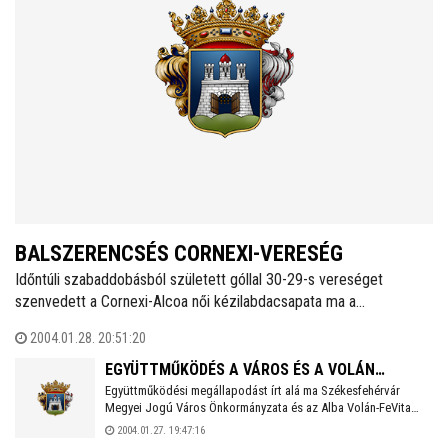
BALSZERENCSÉS CORNEXI-VERESÉG
Időntúli szabaddobásból született góllal 30-29-s vereséget
szenvedett a Cornexi-Alcoa női kézilabdacsapata ma a
Ferencvárostól. A játékvezetői ténykedés etikátlan és felháborító
2004.01.28. 20:51:20
volt.
EGYÜTTMŰKÖDÉS A VÁROS ÉS A VOLÁN
Együttműködési megállapodást írt alá ma Székesfehérvár
KÖZÖTT
Megyei Jogú Város Önkormányzata és az Alba Volán-FeVita
Jégkorong Kft. a Magyarország - Kanada mérkőzés kapcsán.
2004.01.27. 19:47:16