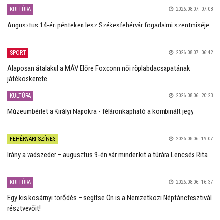
KULTÚRA
2026.08.07. 07:08
Augusztus 14-én pénteken lesz Székesfehérvár fogadalmi szentmiséje
SPORT
2026.08.07. 06:42
Alaposan átalakul a MÁV Előre Foxconn női röplabdacsapatának
játékoskerete
KULTÚRA
2026.08.06. 20:23
Múzeumbérlet a Királyi Napokra - féláronkapható a kombinált jegy
FEHÉRVÁRI SZÍNES
2026.08.06. 19:07
Irány a vadszeder – augusztus 9-én vár mindenkit a túrára Lencsés Rita
KULTÚRA
2026.08.06. 16:37
Egy kis kosárnyi törődés – segítse Ön is a Nemzetközi Néptáncfesztivál
résztvevőit!