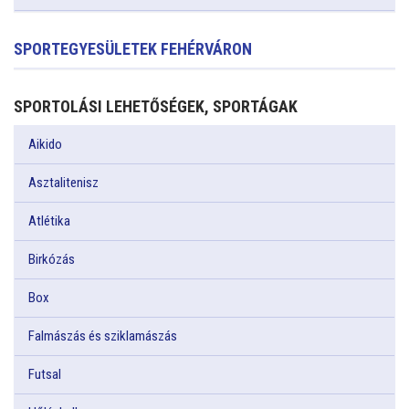
SPORTEGYESÜLETEK FEHÉRVÁRON
SPORTOLÁSI LEHETŐSÉGEK, SPORTÁGAK
Aikido
Asztalitenisz
Atlétika
Birkózás
Box
Falmászás és sziklamászás
Futsal