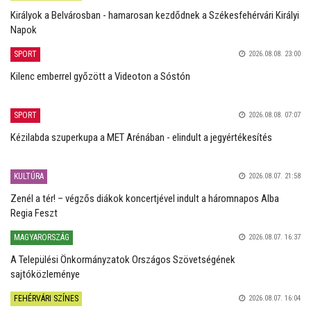
Királyok a Belvárosban - hamarosan kezdődnek a Székesfehérvári Királyi
Napok
SPORT
2026.08.08. 23:00
Kilenc emberrel győzött a Videoton a Sóstón
SPORT
2026.08.08. 07:07
Kézilabda szuperkupa a MET Arénában - elindult a jegyértékesítés
KULTÚRA
2026.08.07. 21:58
Zenél a tér! – végzős diákok koncertjével indult a háromnapos Alba
Regia Feszt
MAGYARORSZÁG
2026.08.07. 16:37
A Települési Önkormányzatok Országos Szövetségének
sajtóközleménye
FEHÉRVÁRI SZÍNES
2026.08.07. 16:04