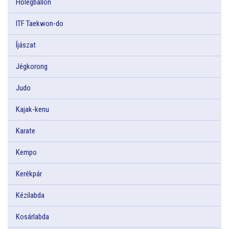
Hőlégballon
ITF Taekwon-do
Íjászat
Jégkorong
Judo
Kajak-kenu
Karate
Kempo
Kerékpár
Kézilabda
Kosárlabda