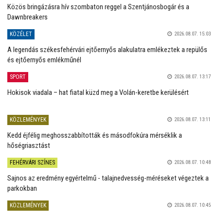
Közös bringázásra hív szombaton reggel a Szentjánosbogár és a
Dawnbreakers
KÖZÉLET
2026.08.07. 15:03
A legendás székesfehérvári ejtőernyős alakulatra emlékeztek a repülős
és ejtőernyős emlékműnél
SPORT
2026.08.07. 13:17
Hokisok viadala – hat fiatal küzd meg a Volán-keretbe kerülésért
KÖZLEMÉNYEK
2026.08.07. 13:11
Kedd éjfélig meghosszabbították és másodfokúra mérséklik a
hőségriasztást
FEHÉRVÁRI SZÍNES
2026.08.07. 10:48
Sajnos az eredmény egyértelmű - talajnedvesség-méréseket végeztek a
parkokban
KÖZLEMÉNYEK
2026.08.07. 10:45