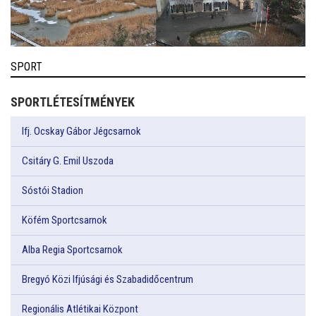
SPORT
SPORTLÉTESÍTMÉNYEK
Ifj. Ocskay Gábor Jégcsarnok
Csitáry G. Emil Uszoda
Sóstói Stadion
Köfém Sportcsarnok
Alba Regia Sportcsarnok
Bregyó Közi Ifjúsági és Szabadidőcentrum
Regionális Atlétikai Központ