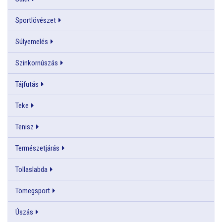
Sportlövészet
Súlyemelés
Szinkornúszás
Tájfutás
Teke
Tenisz
Természetjárás
Tollaslabda
Tömegsport
Úszás