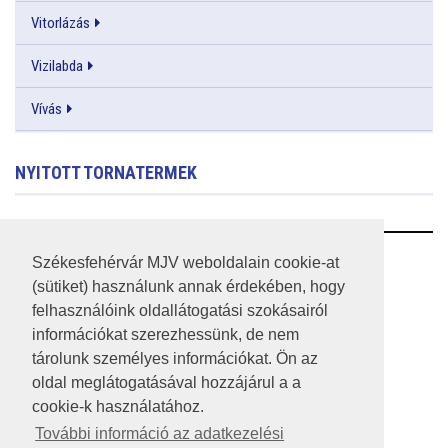
Vitorlázás
Vizilabda
Vívás
NYITOTT TORNATERMEK
RSS
Székesfehérvár MJV weboldalain cookie-at
(sütiket) használunk annak érdekében, hogy
A HONLAP 2017.03.31-I ÁLLAPOTA
felhasználóink oldallátogatási szokásairól
információkat szerezhessünk, de nem
JOGI NYILATKOZAT
tárolunk személyes információkat. Ön az
IMPRESSZUM
oldal meglátogatásával hozzájárul a a
cookie-k használatához.
MÉDIAAJÁNLAT
További információ az adatkezelési