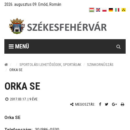
2026. augusztus 09. Emőd, Román
Keresés
MENÜ
SPORTOLÁSI LEHETŐSÉGEK, SPORTÁGAK
SZINKORNÚSZÁS
ORKA SE
ORKA SE
2017.03.17. |
9 ÉVE
MEGOSZTÁS:
Orka SE
Telefonszám:
30/986-0530