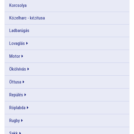
Korcsolya
Közelharc - kézitusa
Ladbarúgás
Lovaglás
Motor
Ökölvívás
Öttusa
Repülés
Röplabda
Rugby
Sakk