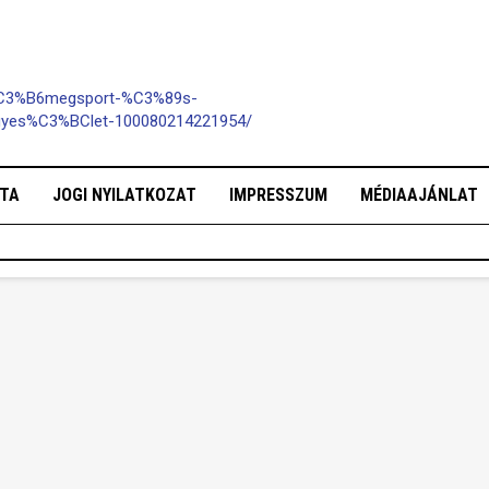
%C3%B6megsport-%C3%89s-
yes%C3%BClet-100080214221954/
OTA
JOGI NYILATKOZAT
IMPRESSZUM
MÉDIAAJÁNLAT