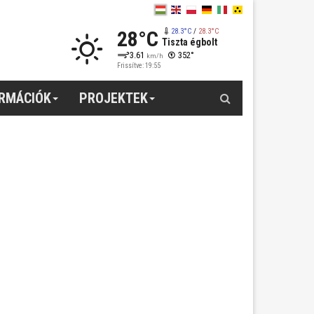
28°C
28.3°C
/
28.3°C
Tiszta égbolt
3.61
352°
km/h
Frissítve: 19:55
Keresés
ORMÁCIÓK
PROJEKTEK