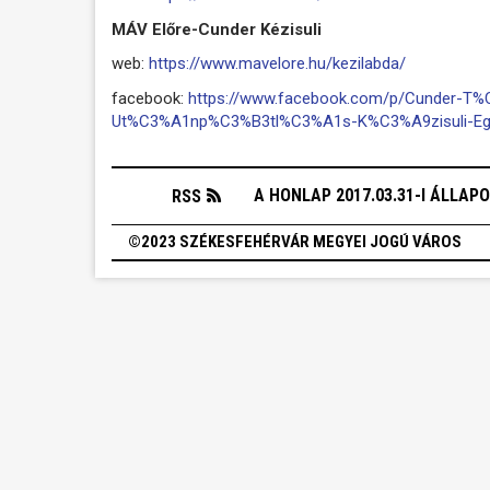
MÁV Előre-Cunder Kézisuli
web:
https://www.mavelore.hu/kezilabda/
facebook:
https://www.facebook.com/p/Cunder-T
Ut%C3%A1np%C3%B3tl%C3%A1s-K%C3%A9zisuli-Eg
A HONLAP 2017.03.31-I ÁLLAP
RSS
©2023 SZÉKESFEHÉRVÁR MEGYEI JOGÚ VÁROS