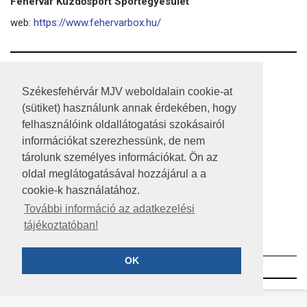
Fehérvár Küzdősport Sportegyesület
web:
https://www.fehervarbox.hu/
RSS
Székesfehérvár MJV weboldalain cookie-at
A HONLAP 2017.03.31-I ÁLLAPOTA
(sütiket) használunk annak érdekében, hogy
felhasználóink oldallátogatási szokásairól
JOGI NYILATKOZAT
információkat szerezhessünk, de nem
IMPRESSZUM
tárolunk személyes információkat. Ön az
oldal meglátogatásával hozzájárul a a
MÉDIAAJÁNLAT
cookie-k használatához.
KÖZÉRDEKŰ ADATOK
További információ az adatkezelési
tájékoztatóban!
ADATVÉDELEM
OK
©2023 SZÉKESFEHÉRVÁR MEGYEI JOGÚ VÁROS