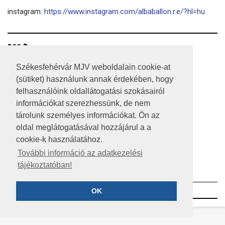
instagram:
https://www.instagram.com/albaballon.r.e/?hl=hu
RSS
A HONLAP 2017.03.31-I ÁLLAPOTA
Székesfehérvár MJV weboldalain cookie-at
(sütiket) használunk annak érdekében, hogy
JOGI NYILATKOZAT
felhasználóink oldallátogatási szokásairól
információkat szerezhessünk, de nem
IMPRESSZUM
tárolunk személyes információkat. Ön az
MÉDIAAJÁNLAT
oldal meglátogatásával hozzájárul a a
cookie-k használatához.
KÖZÉRDEKŰ ADATOK
További információ az adatkezelési
tájékoztatóban!
ADATVÉDELEM
©2023 SZÉKESFEHÉRVÁR MEGYEI JOGÚ VÁROS
OK