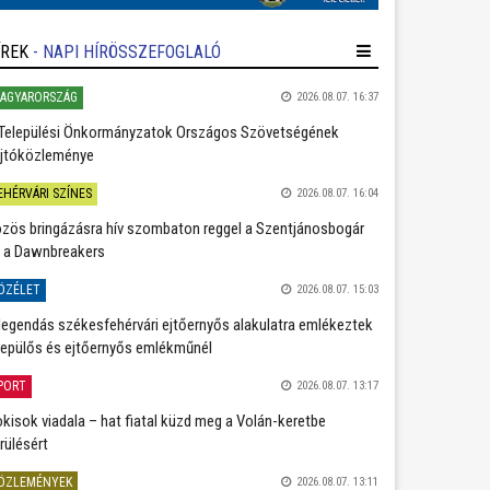
ÍREK
- NAPI HÍRÖSSZEFOGLALÓ
AGYARORSZÁG
2026.08.07. 16:37
Települési Önkormányzatok Országos Szövetségének
jtóközleménye
EHÉRVÁRI SZÍNES
2026.08.07. 16:04
zös bringázásra hív szombaton reggel a Szentjánosbogár
 a Dawnbreakers
ÖZÉLET
2026.08.07. 15:03
legendás székesfehérvári ejtőernyős alakulatra emlékeztek
repülős és ejtőernyős emlékműnél
PORT
2026.08.07. 13:17
kisok viadala – hat fiatal küzd meg a Volán-keretbe
rülésért
ÖZLEMÉNYEK
2026.08.07. 13:11