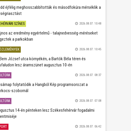
dd éjfélig meghosszabbították és másodfokúra mérséklik a
ségriasztást
EHÉRVÁRI SZÍNES
2026.08.07. 10:48
jnos az eredmény egyértelmű - talajnedvesség-méréseket
geztek a parkokban
ÖZLEMÉNYEK
2026.08.07. 10:45
Bem József utca környékén, a Bartók Béla téren és
sfaludon lesz áramszünet augusztus 10-én
ULTÚRA
2026.08.07. 08:37
sárnap folytatódik a Hangból Kép programsorozat a
rkocs-szobornál
ULTÚRA
2026.08.07. 07:08
gusztus 14-én pénteken lesz Székesfehérvár fogadalmi
entmiséje
PORT
2026.08.07. 06:42