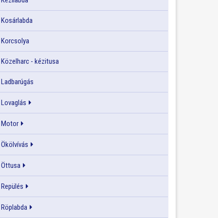
Kézilabda
Kosárlabda
Korcsolya
Közelharc - kézitusa
Ladbarúgás
Lovaglás
Motor
Ökölvívás
Öttusa
Repülés
Röplabda