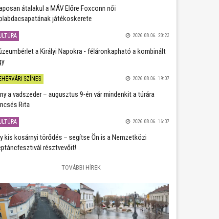
aposan átalakul a MÁV Előre Foxconn női
plabdacsapatának játékoskerete
ULTÚRA
2026.08.06. 20:23
zeumbérlet a Királyi Napokra - féláronkapható a kombinált
gy
EHÉRVÁRI SZÍNES
2026.08.06. 19:07
ány a vadszeder – augusztus 9-én vár mindenkit a túrára
ncsés Rita
ULTÚRA
2026.08.06. 16:37
y kis kosárnyi törődés – segítse Ön is a Nemzetközi
ptáncfesztivál résztvevőit!
TOVÁBBI HÍREK