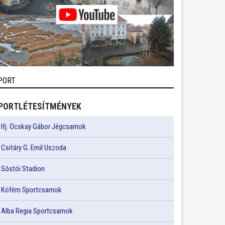
PORT
PORTLÉTESÍTMÉNYEK
Ifj. Ocskay Gábor Jégcsarnok
Csitáry G. Emil Uszoda
Sóstói Stadion
Köfém Sportcsarnok
Alba Regia Sportcsarnok