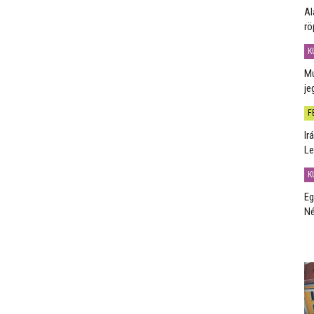
Al
rö
K
Mú
je
F
Ir
Le
K
Eg
Né