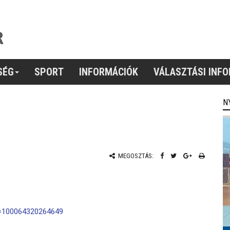
SÉG
SPORT
INFORMÁCIÓK
VÁLASZTÁSI INF
N
MEGOSZTÁS:
d=100064320264649