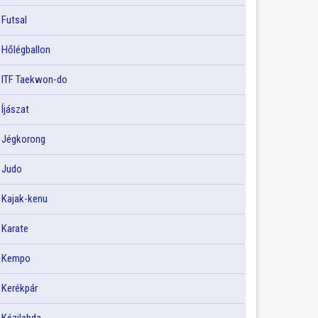
Futsal
Hőlégballon
ITF Taekwon-do
Íjászat
Jégkorong
Judo
Kajak-kenu
Karate
Kempo
Kerékpár