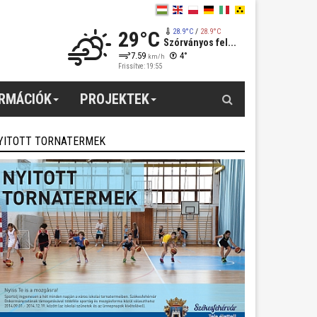
29°C
28.9°C
/
28.9°C
Szórványos fel...
7.59
4°
km/h
Frissítve: 19:55
Keresés
ORMÁCIÓK
PROJEKTEK
YITOTT TORNATERMEK