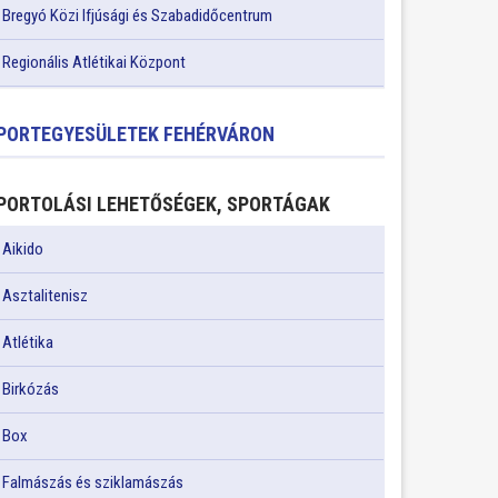
Bregyó Közi Ifjúsági és Szabadidőcentrum
Regionális Atlétikai Központ
PORTEGYESÜLETEK FEHÉRVÁRON
PORTOLÁSI LEHETŐSÉGEK, SPORTÁGAK
Aikido
Asztalitenisz
Atlétika
Birkózás
Box
Falmászás és sziklamászás