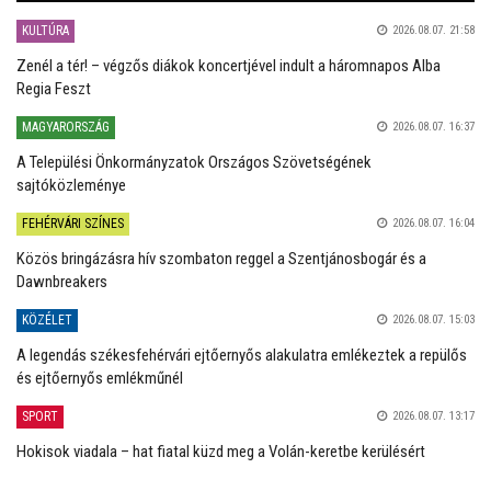
KULTÚRA
2026.08.07. 21:58
Zenél a tér! – végzős diákok koncertjével indult a háromnapos Alba
Regia Feszt
MAGYARORSZÁG
2026.08.07. 16:37
A Települési Önkormányzatok Országos Szövetségének
sajtóközleménye
FEHÉRVÁRI SZÍNES
2026.08.07. 16:04
Közös bringázásra hív szombaton reggel a Szentjánosbogár és a
Dawnbreakers
KÖZÉLET
2026.08.07. 15:03
A legendás székesfehérvári ejtőernyős alakulatra emlékeztek a repülős
és ejtőernyős emlékműnél
SPORT
2026.08.07. 13:17
Hokisok viadala – hat fiatal küzd meg a Volán-keretbe kerülésért