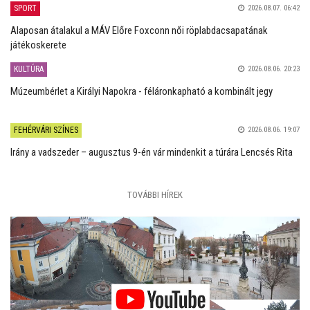
SPORT
2026.08.07. 06:42
Alaposan átalakul a MÁV Előre Foxconn női röplabdacsapatának
játékoskerete
KULTÚRA
2026.08.06. 20:23
Múzeumbérlet a Királyi Napokra - féláronkapható a kombinált jegy
FEHÉRVÁRI SZÍNES
2026.08.06. 19:07
Irány a vadszeder – augusztus 9-én vár mindenkit a túrára Lencsés Rita
TOVÁBBI HÍREK