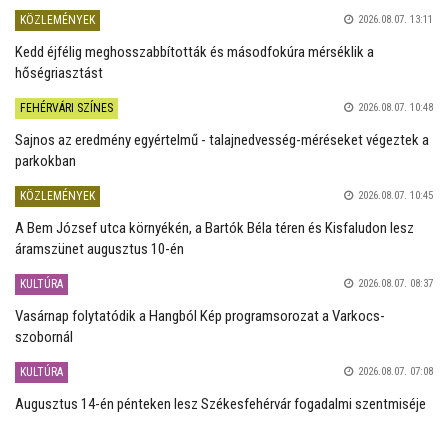
KÖZLEMÉNYEK
2026.08.07. 13:11
Kedd éjfélig meghosszabbították és másodfokúra mérséklik a
hőségriasztást
FEHÉRVÁRI SZÍNES
2026.08.07. 10:48
Sajnos az eredmény egyértelmű - talajnedvesség-méréseket végeztek a
parkokban
KÖZLEMÉNYEK
2026.08.07. 10:45
A Bem József utca környékén, a Bartók Béla téren és Kisfaludon lesz
áramszünet augusztus 10-én
KULTÚRA
2026.08.07. 08:37
Vasárnap folytatódik a Hangból Kép programsorozat a Varkocs-
szobornál
KULTÚRA
2026.08.07. 07:08
Augusztus 14-én pénteken lesz Székesfehérvár fogadalmi szentmiséje