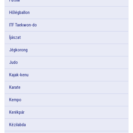
Hőlégballon
ITF Taekwon-do
Íjászat
Jégkorong
Judo
Kajak-kenu
Karate
Kempo
Kerékpár
Kézilabda