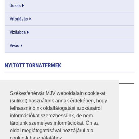
Úszás
Vitorlázás
Vizilabda
Vívás
NYITOTT TORNATERMEK
RSS
Székesfehérvár MJV weboldalain cookie-at
(sütiket) használunk annak érdekében, hogy
A HONLAP 2017.03.31-I ÁLLAPOTA
felhasználóink oldallátogatási szokásairól
információkat szerezhessünk, de nem
JOGI NYILATKOZAT
tárolunk személyes információkat. Ön az
IMPRESSZUM
oldal meglátogatásával hozzájárul a a
cookie-k használatához.