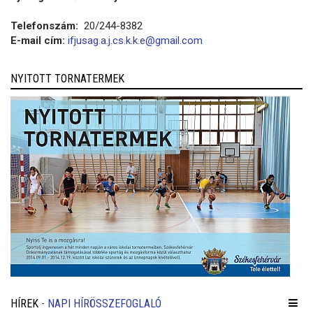
Telefonszám:
20/244-8382
E-mail cím:
ifjusag.a.j.cs.k.k.e@gmail.com
NYITOTT TORNATERMEK
HÍREK
- NAPI HÍRÖSSZEFOGLALÓ