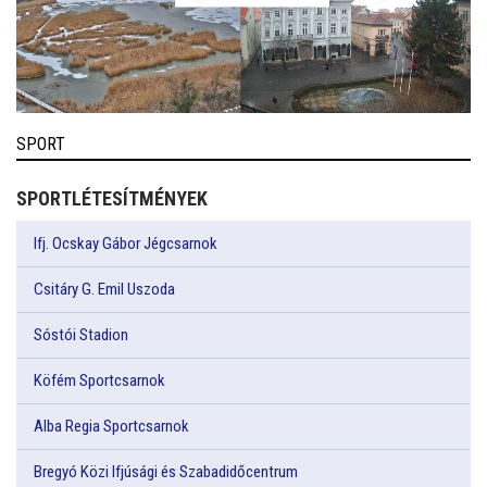
SPORT
SPORTLÉTESÍTMÉNYEK
Ifj. Ocskay Gábor Jégcsarnok
Csitáry G. Emil Uszoda
Sóstói Stadion
Köfém Sportcsarnok
Alba Regia Sportcsarnok
Bregyó Közi Ifjúsági és Szabadidőcentrum