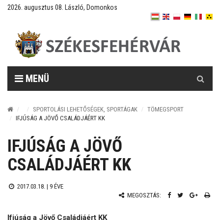
2026. augusztus 08. László, Domonkos
Keresés
MENÜ
SPORTOLÁSI LEHETŐSÉGEK, SPORTÁGAK
TÖMEGSPORT
IFJÚSÁG A JÖVŐ CSALÁDJÁÉRT KK
IFJÚSÁG A JÖVŐ
CSALÁDJÁÉRT KK
2017.03.18. |
9 ÉVE
MEGOSZTÁS:
Ifjúság a Jövő Családjáért KK