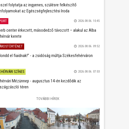
szel folytatja az ingyenes, szülésre felkészítő
nfolyamokat az Egészségfejlesztési Iroda
PORT
2026.08.06. 10:45
erb center érkezett, másodedző távozott – alakul az Alba
hérvár kerete
ÁROSTÖRTÉNET
2026.08.06. 09:52
ondd el fiaidnak!” - a zsidóság múltja Székesfehérváron
EHÉRVÁRI SZÍNES
2026.08.06. 07:03
hérvári Mézünnep - augusztus 14-én kezdődik az
szágzászló téren
TOVÁBBI HÍREK