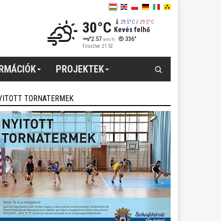
30°C
29.5°C
/
29.5°C
Kevés felhő
2.57
336°
km/h
Frissítve: 21:52
Keresés
ORMÁCIÓK
PROJEKTEK
YITOTT TORNATERMEK