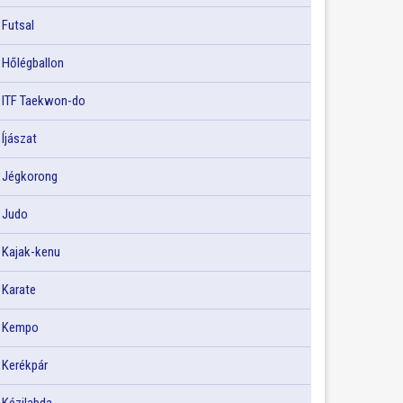
Futsal
Hőlégballon
ITF Taekwon-do
Íjászat
Jégkorong
Judo
Kajak-kenu
Karate
Kempo
Kerékpár