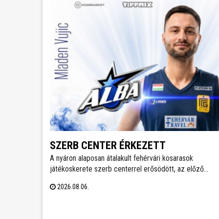
SZERB CENTER ÉRKEZETT
A nyáron alaposan átalakult fehérvári kosarasok
játékoskerete szerb centerrel erősödött, az előző
idényben a francia másodosztályban kosárlabdázó Mla
2026.08.06.
Vujics érkezik a királyok városába. A klub egy év után
elköszönt Carlos Vallejótól, aki a tavalyi idényben
másodedzőként segítette a csapat munkáját.