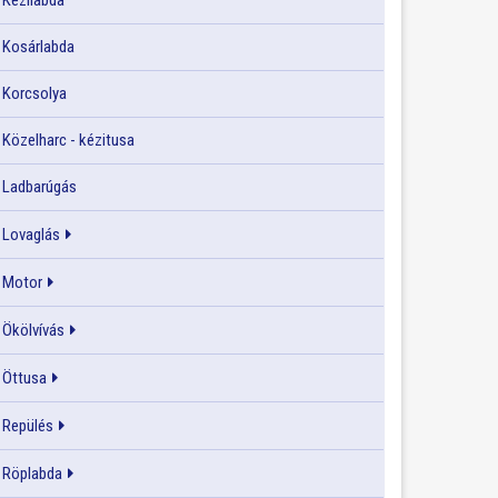
Kézilabda
Kosárlabda
Korcsolya
Közelharc - kézitusa
Ladbarúgás
Lovaglás
Motor
Ökölvívás
Öttusa
Repülés
Röplabda