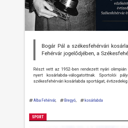
Bogár Pál a székesfehérvári kosárla
Fehérvár jogelődjében, a Székesfehé
Részt vett az 1952-ben rendezett nyári olimpiá
nyert kosárlabda-válogatottnak. Sportolói pá
székesfehérvári kosárlabda sportágat, évtizedekig 
Alba Fehérvár
Bregyó
kosárlabda
SPORT