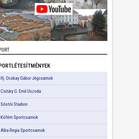
PORT
PORTLÉTESÍTMÉNYEK
Ifj. Ocskay Gábor Jégcsarnok
Csitáry G. Emil Uszoda
Sóstói Stadion
Köfém Sportcsarnok
Alba Regia Sportcsarnok