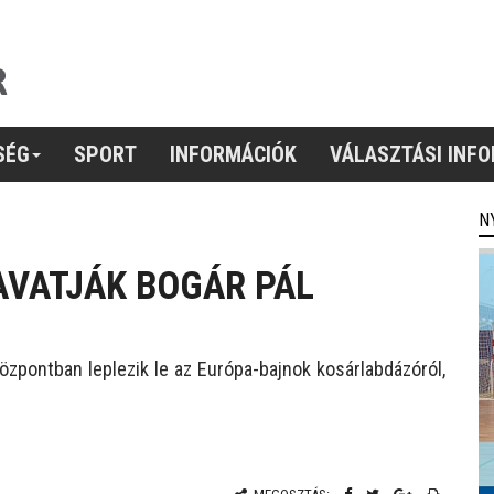
SÉG
SPORT
INFORMÁCIÓK
VÁLASZTÁSI INF
N
AVATJÁK BOGÁR PÁL
özpontban leplezik le az Európa-bajnok kosárlabdázóról,