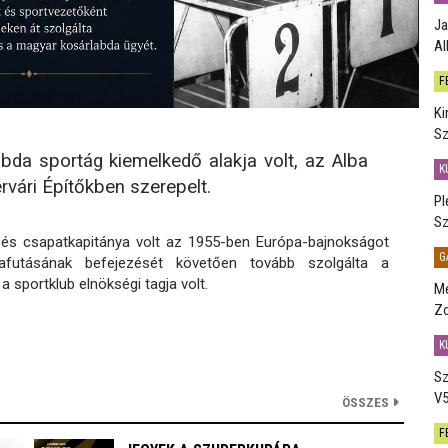
Ja
Al
F
Ki
Sz
bda sportág kiemelkedő alakja volt, az Alba
K
rvári Építőkben szerepelt.
Pl
Sz
n és csapatkapitánya volt az 1955-ben Európa-bajnokságot
G
lyafutásának befejezését követően tovább szolgálta a
a sportklub elnökségi tagja volt.
Me
Zo
K
Sz
V5
ÖSSZES
F