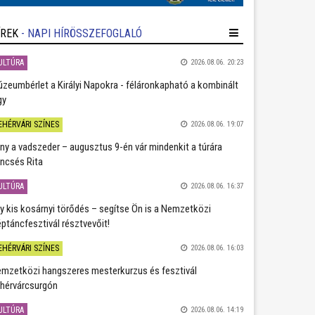
ÍREK
- NAPI HÍRÖSSZEFOGLALÓ
ULTÚRA
2026.08.06. 20:23
zeumbérlet a Királyi Napokra - féláronkapható a kombinált
gy
EHÉRVÁRI SZÍNES
2026.08.06. 19:07
ány a vadszeder – augusztus 9-én vár mindenkit a túrára
ncsés Rita
ULTÚRA
2026.08.06. 16:37
y kis kosárnyi törődés – segítse Ön is a Nemzetközi
ptáncfesztivál résztvevőit!
EHÉRVÁRI SZÍNES
2026.08.06. 16:03
mzetközi hangszeres mesterkurzus és fesztivál
hérvárcsurgón
ULTÚRA
2026.08.06. 14:19