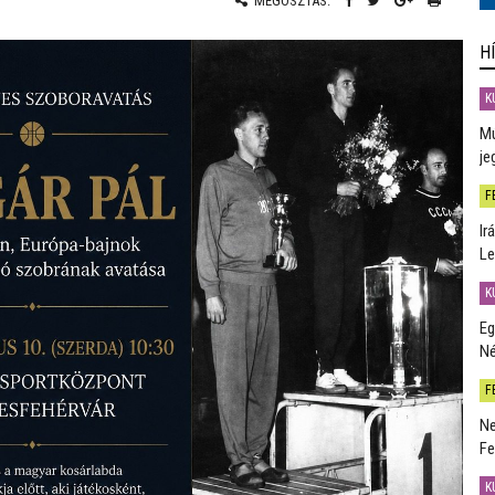
MEGOSZTÁS:
H
K
Mú
je
F
Ir
Le
K
Eg
Né
F
Ne
Fe
K