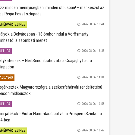
zz minden mennyiségben, minden stílusban! – már készül az
ba Regia Feszt színpada
EHÉRVÁRI SZÍNES
2026.08.06. 13:41
rályok a Belvárosban - 18 órakor indul a Vörösmarty
ínháztól a szombati menet
ULTÚRA
2026.08.06. 13:35
etykafészek – Neil Simon bohózata a Csajághy Laura
ínpadon
AZDASÁG
2026.08.06. 11:04
gérkeztek Magyarországra a székesfehérvári rendeltetésű
nson midibuszok
ULTÚRA
2026.08.06. 10:53
íni játékok - Victor Haïm-darabbal vár a Prospero Színkör a
4-ben
EHÉRVÁRI SZÍNES
2026.08.06. 10:47