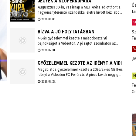
JEGYEK A SZUPERKUPÁRA
Ős
Augusztus 30-án, vasárnap a MET Aréna ad otthont a
ta
hagyományteremtő szándékkal életre hívott kézilabda
szuperkupának. A hölgyeknél a Győri Audi ETO és a
2026.08.05.
S
Ferencváros, míg a férfiaknál a Veszprém és a Szeged
küzd meg a serlegért. A világklasszis csapatokat
BÍZVA A JÓ FOLYTATÁSBAN
Sz
felvonultató kézilabdaünnepre jegyek már kaphatók!
Fe
4-0-ás győzelemmel kezdte a másodosztályú
bajnokságot a Videoton. A jó rajtot szombaton az
első idegenbeli mérkőzés követi, a tavaly még NB I-es
V
2026.07.31.
Kazincbarcika otthonában.
„M
GYŐZELEMMEL KEZDTE AZ IDÉNYT A VIDI
Magabiztos győzelemmel kezdte a 2026/27-es NB II-es
idényt a Videoton FC Fehérvár. A piros-kékek négy gólt
F
szerezve, kapott találat nélkül múlták felül a tavalyi
2026.07.27.
Fe
szezon negyedik helyezettjét.
Or
den