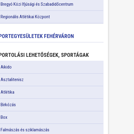
Bregyó Közi Ifjúsági és Szabadidőcentrum
Regionális Atlétikai Központ
PORTEGYESÜLETEK FEHÉRVÁRON
PORTOLÁSI LEHETŐSÉGEK, SPORTÁGAK
Aikido
Asztalitenisz
Atlétika
Birkózás
Box
Falmászás és sziklamászás