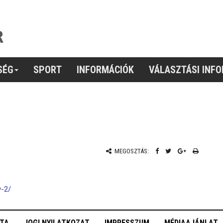
SÉG
SPORT
INFORMÁCIÓK
VÁLASZTÁSI INF
MEGOSZTÁS:
y-2/
OTA
JOGI NYILATKOZAT
IMPRESSZUM
MÉDIAAJÁNLAT