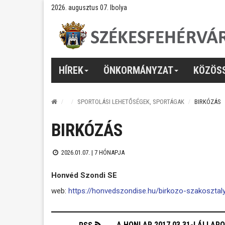
2026. augusztus 07. Ibolya
HÍREK
ÖNKORMÁNYZAT
KÖZÖS
SPORTOLÁSI LEHETŐSÉGEK, SPORTÁGAK
BIRKÓZÁS
BIRKÓZÁS
2026.01.07. |
7 HÓNAPJA
Honvéd Szondi SE
web:
https://honvedszondise.hu/birkozo-szakosztal
A HONLAP 2017.03.31-I ÁLLAP