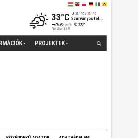
33°C
33.1°C
/
33.1°C
Szórványos fel...
6.95
333°
km/h
Frissítve: 16:53
Keresés
ORMÁCIÓK
PROJEKTEK
KÖZÉRDEKŰ ADATOK
ADATVÉDELEM