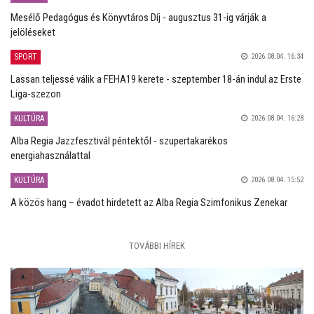
Mesélő Pedagógus és Könyvtáros Díj - augusztus 31-ig várják a
jelöléseket
SPORT
2026.08.04. 16:34
Lassan teljessé válik a FEHA19 kerete - szeptember 18-án indul az Erste
Liga-szezon
KULTÚRA
2026.08.04. 16:28
Alba Regia Jazzfesztivál péntektől - szupertakarékos
energiahasználattal
KULTÚRA
2026.08.04. 15:52
A közös hang – évadot hirdetett az Alba Regia Szimfonikus Zenekar
TOVÁBBI HÍREK