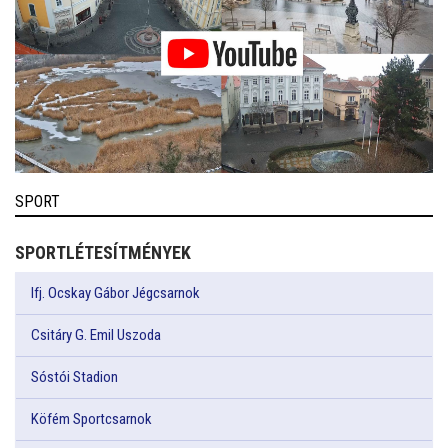
SPORT
SPORTLÉTESÍTMÉNYEK
Ifj. Ocskay Gábor Jégcsarnok
Csitáry G. Emil Uszoda
Sóstói Stadion
Köfém Sportcsarnok