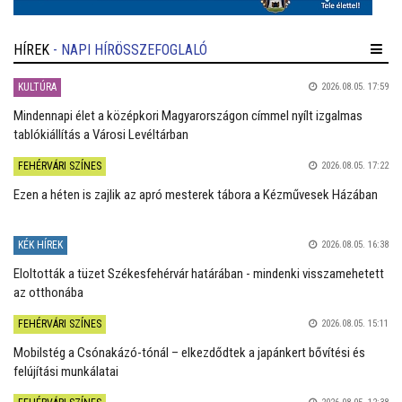
HÍREK
- NAPI HÍRÖSSZEFOGLALÓ
KULTÚRA
2026.08.05. 17:59
Mindennapi élet a középkori Magyarországon címmel nyílt izgalmas
tablókiállítás a Városi Levéltárban
FEHÉRVÁRI SZÍNES
2026.08.05. 17:22
Ezen a héten is zajlik az apró mesterek tábora a Kézművesek Házában
KÉK HÍREK
2026.08.05. 16:38
Eloltották a tüzet Székesfehérvár határában - mindenki visszamehetett
az otthonába
FEHÉRVÁRI SZÍNES
2026.08.05. 15:11
Mobilstég a Csónakázó-tónál – elkezdődtek a japánkert bővítési és
felújítási munkálatai