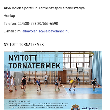
Alba Volán Sportclub Természetjáró Szakosztálya
Honlap:
Telefon: 22/538-773 20/559-6598
E-mail cím:
albavolan.sc@albavolansc.hu
NYITOTT TORNATERMEK