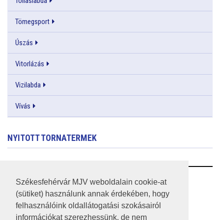
Tollaslabda
Tömegsport
Úszás
Vitorlázás
Vizilabda
Vívás
NYITOTT TORNATERMEK
RSS
Székesfehérvár MJV weboldalain cookie-at
(sütiket) használunk annak érdekében, hogy
A HONLAP 2017.03.31-I ÁLLAPOTA
felhasználóink oldallátogatási szokásairól
információkat szerezhessünk, de nem