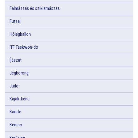
Falmászás és sziklamászás
Futsal
Hőlégballon
ITF Taekwon-do
Íjászat
Jégkorong
Judo
Kajak-kenu
Karate
Kempo
Kerékpár