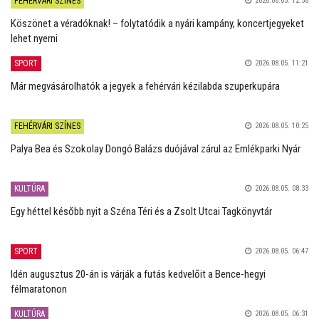
FEHÉRVÁRI SZÍNES
2026.08.05. 12:38
Köszönet a véradóknak! – folytatódik a nyári kampány, koncertjegyeket
lehet nyerni
SPORT
2026.08.05. 11:21
Már megvásárolhatók a jegyek a fehérvári kézilabda szuperkupára
FEHÉRVÁRI SZÍNES
2026.08.05. 10:25
Palya Bea és Szokolay Dongó Balázs duójával zárul az Emlékparki Nyár
KULTÚRA
2026.08.05. 08:33
Egy héttel később nyit a Széna Téri és a Zsolt Utcai Tagkönyvtár
SPORT
2026.08.05. 06:47
Idén augusztus 20-án is várják a futás kedvelőit a Bence-hegyi
félmaratonon
KULTÚRA
2026.08.05. 06:31