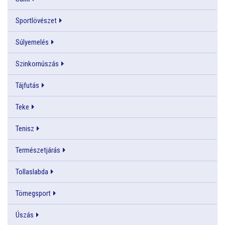
Sportlövészet
Súlyemelés
Szinkornúszás
Tájfutás
Teke
Tenisz
Természetjárás
Tollaslabda
Tömegsport
Úszás