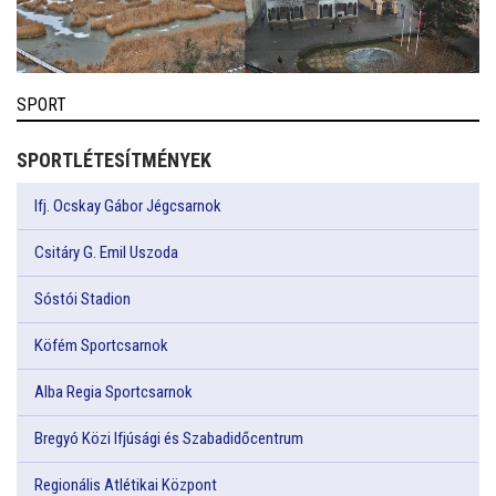
SPORT
SPORTLÉTESÍTMÉNYEK
Ifj. Ocskay Gábor Jégcsarnok
Csitáry G. Emil Uszoda
Sóstói Stadion
Köfém Sportcsarnok
Alba Regia Sportcsarnok
Bregyó Közi Ifjúsági és Szabadidőcentrum
Regionális Atlétikai Központ