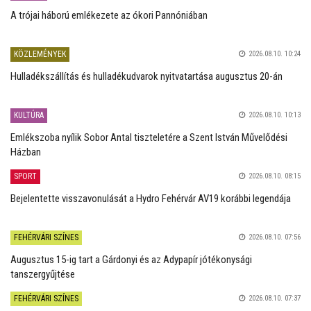
A trójai háború emlékezete az ókori Pannóniában
KÖZLEMÉNYEK
2026.08.10. 10:24
Hulladékszállítás és hulladékudvarok nyitvatartása augusztus 20-án
KULTÚRA
2026.08.10. 10:13
Emlékszoba nyílik Sobor Antal tiszteletére a Szent István Művelődési
Házban
SPORT
2026.08.10. 08:15
Bejelentette visszavonulását a Hydro Fehérvár AV19 korábbi legendája
FEHÉRVÁRI SZÍNES
2026.08.10. 07:56
Augusztus 15-ig tart a Gárdonyi és az Adypapír jótékonysági
tanszergyűjtése
FEHÉRVÁRI SZÍNES
2026.08.10. 07:37