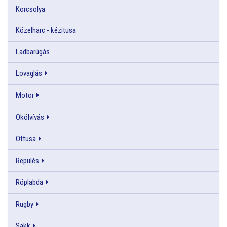
Korcsolya
Közelharc - kézitusa
Ladbarúgás
Lovaglás
Motor
Ökölvívás
Öttusa
Repülés
Röplabda
Rugby
Sakk