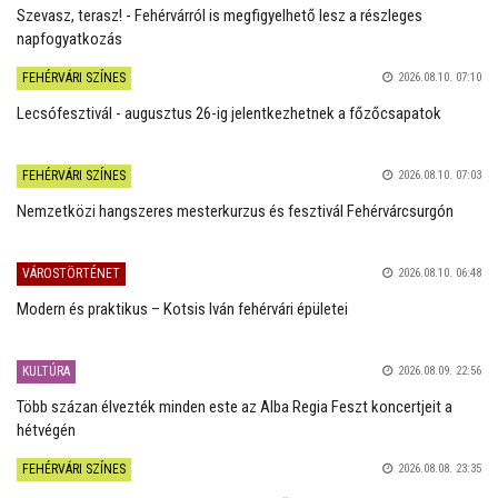
Szevasz, terasz! - Fehérvárról is megfigyelhető lesz a részleges
napfogyatkozás
FEHÉRVÁRI SZÍNES
2026.08.10. 07:10
Lecsófesztivál - augusztus 26-ig jelentkezhetnek a főzőcsapatok
FEHÉRVÁRI SZÍNES
2026.08.10. 07:03
Nemzetközi hangszeres mesterkurzus és fesztivál Fehérvárcsurgón
VÁROSTÖRTÉNET
2026.08.10. 06:48
Modern és praktikus – Kotsis Iván fehérvári épületei
KULTÚRA
2026.08.09. 22:56
Több százan élvezték minden este az Alba Regia Feszt koncertjeit a
hétvégén
FEHÉRVÁRI SZÍNES
2026.08.08. 23:35