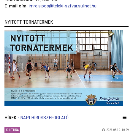
E-mail cím:
imre.sipos@teleki-szfvar.sulinet.hu
NYITOTT TORNATERMEK
HÍREK
- NAPI HÍRÖSSZEFOGLALÓ
KULTÚRA
2026.08.10. 10:29