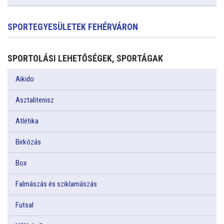
SPORTEGYESÜLETEK FEHÉRVÁRON
SPORTOLÁSI LEHETŐSÉGEK, SPORTÁGAK
Aikido
Asztalitenisz
Atlétika
Birkózás
Box
Falmászás és sziklamászás
Futsal