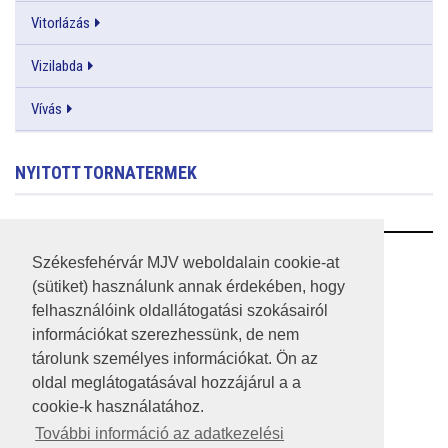
Vitorlázás
Vizilabda
Vívás
NYITOTT TORNATERMEK
RSS
Székesfehérvár MJV weboldalain cookie-at
(sütiket) használunk annak érdekében, hogy
A HONLAP 2017.03.31-I ÁLLAPOTA
felhasználóink oldallátogatási szokásairól
információkat szerezhessünk, de nem
JOGI NYILATKOZAT
tárolunk személyes információkat. Ön az
IMPRESSZUM
oldal meglátogatásával hozzájárul a a
cookie-k használatához.
MÉDIAAJÁNLAT
További információ az adatkezelési