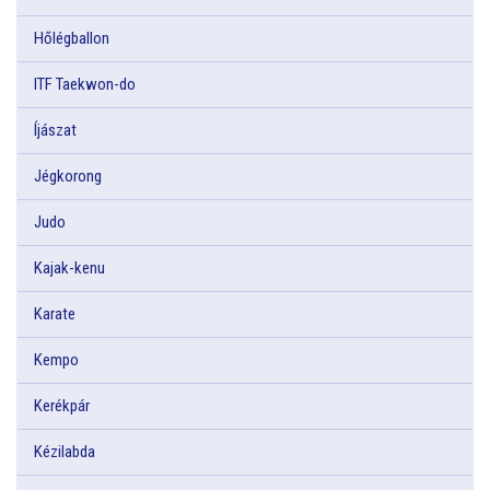
Hőlégballon
ITF Taekwon-do
Íjászat
Jégkorong
Judo
Kajak-kenu
Karate
Kempo
Kerékpár
Kézilabda