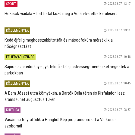
SPORT
2026.08.07. 13:17
Hokisok viadala – hat fiatal küzd meg a Volán-keretbe kerülésért
KÖZLEMÉNYEK
2026.08.07. 13:11
Kedd éjfélig meghosszabbították és másodfokúra mérséklik a
hőségriasztást
FEHÉRVÁRI SZÍNES
2026.08.07. 10:48
Sajnos az eredmény egyértelmű - talajnedvesség-méréseket végeztek a
parkokban
KÖZLEMÉNYEK
2026.08.07. 10:45
A Bem József utca környékén, a Bartók Béla téren és Kisfaludon lesz
áramszünet augusztus 10-én
KULTÚRA
2026.08.07. 08:37
Vasárnap folytatódik a Hangból Kép programsorozat a Varkocs-
szobornál