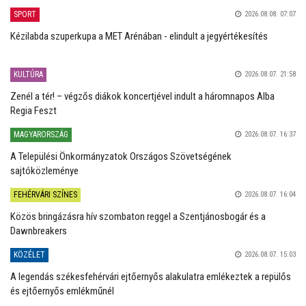
SPORT
2026.08.08. 07:07
Kézilabda szuperkupa a MET Arénában - elindult a jegyértékesítés
KULTÚRA
2026.08.07. 21:58
Zenél a tér! – végzős diákok koncertjével indult a háromnapos Alba
Regia Feszt
MAGYARORSZÁG
2026.08.07. 16:37
A Települési Önkormányzatok Országos Szövetségének
sajtóközleménye
FEHÉRVÁRI SZÍNES
2026.08.07. 16:04
Közös bringázásra hív szombaton reggel a Szentjánosbogár és a
Dawnbreakers
KÖZÉLET
2026.08.07. 15:03
A legendás székesfehérvári ejtőernyős alakulatra emlékeztek a repülős
és ejtőernyős emlékműnél