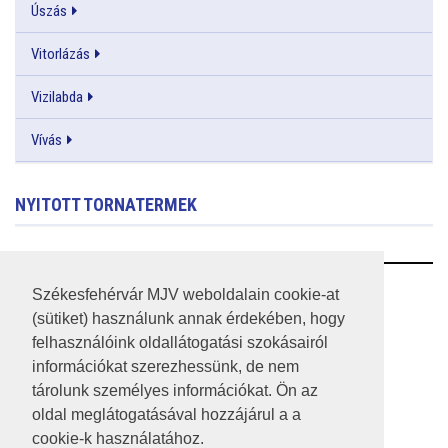
Úszás
Vitorlázás
Vizilabda
Vívás
NYITOTT TORNATERMEK
RSS
Székesfehérvár MJV weboldalain cookie-at
(sütiket) használunk annak érdekében, hogy
A HONLAP 2017.03.31-I ÁLLAPOTA
felhasználóink oldallátogatási szokásairól
információkat szerezhessünk, de nem
JOGI NYILATKOZAT
tárolunk személyes információkat. Ön az
IMPRESSZUM
oldal meglátogatásával hozzájárul a a
cookie-k használatához.