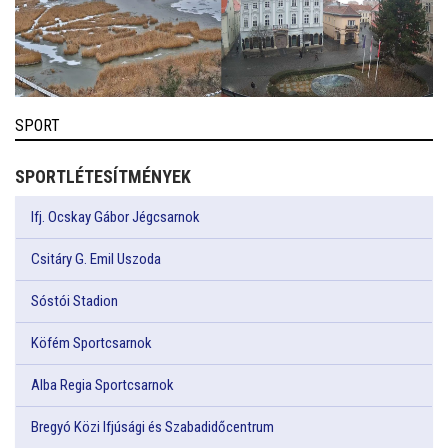
SPORT
SPORTLÉTESÍTMÉNYEK
Ifj. Ocskay Gábor Jégcsarnok
Csitáry G. Emil Uszoda
Sóstói Stadion
Köfém Sportcsarnok
Alba Regia Sportcsarnok
Bregyó Közi Ifjúsági és Szabadidőcentrum