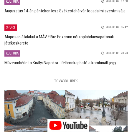
KULTÚRA
2026.08.07. 07:08
Augusztus 14-én pénteken lesz Székesfehérvár fogadalmi szentmiséje
SPORT
2026.08.07. 06:42
Alaposan átalakul a MÁV Előre Foxconn női röplabdacsapatának
játékoskerete
KULTÚRA
2026.08.06. 20:23
Múzeumbérlet a Királyi Napokra - féláronkapható a kombinált jegy
TOVÁBBI HÍREK