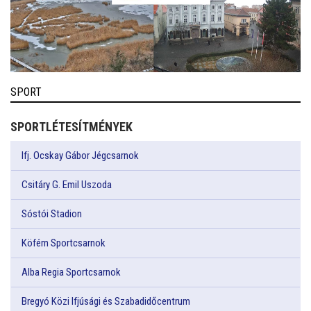
SPORT
SPORTLÉTESÍTMÉNYEK
Ifj. Ocskay Gábor Jégcsarnok
Csitáry G. Emil Uszoda
Sóstói Stadion
Köfém Sportcsarnok
Alba Regia Sportcsarnok
Bregyó Közi Ifjúsági és Szabadidőcentrum