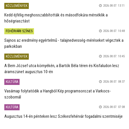
KÖZLEMÉNYEK
2026.08.07. 13:11
Kedd éjfélig meghosszabbították és másodfokúra mérséklik a
hőségriasztást
FEHÉRVÁRI SZÍNES
2026.08.07. 10:48
Sajnos az eredmény egyértelmű - talajnedvesség-méréseket végeztek a
parkokban
KÖZLEMÉNYEK
2026.08.07. 10:45
A Bem József utca környékén, a Bartók Béla téren és Kisfaludon lesz
áramszünet augusztus 10-én
KULTÚRA
2026.08.07. 08:37
Vasárnap folytatódik a Hangból Kép programsorozat a Varkocs-
szobornál
KULTÚRA
2026.08.07. 07:08
Augusztus 14-én pénteken lesz Székesfehérvár fogadalmi szentmiséje