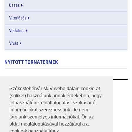
Úszás
Vitorlázás
Vizilabda
Vívás
NYITOTT TORNATERMEK
RSS
Székesfehérvár MJV weboldalain cookie-at
(sütiket) használunk annak érdekében, hogy
A HONLAP 2017.03.31-I ÁLLAPOTA
felhasználóink oldallátogatási szokásairól
információkat szerezhessünk, de nem
JOGI NYILATKOZAT
tárolunk személyes információkat. Ön az
IMPRESSZUM
oldal meglátogatásával hozzájárul a a
cookie-k használatához.