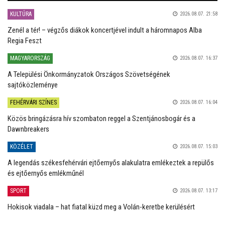
KULTÚRA
2026.08.07. 21:58
Zenél a tér! – végzős diákok koncertjével indult a háromnapos Alba
Regia Feszt
MAGYARORSZÁG
2026.08.07. 16:37
A Települési Önkormányzatok Országos Szövetségének
sajtóközleménye
FEHÉRVÁRI SZÍNES
2026.08.07. 16:04
Közös bringázásra hív szombaton reggel a Szentjánosbogár és a
Dawnbreakers
KÖZÉLET
2026.08.07. 15:03
A legendás székesfehérvári ejtőernyős alakulatra emlékeztek a repülős
és ejtőernyős emlékműnél
SPORT
2026.08.07. 13:17
Hokisok viadala – hat fiatal küzd meg a Volán-keretbe kerülésért