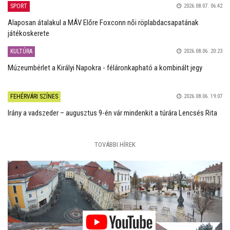
SPORT
2026.08.07. 06:42
Alaposan átalakul a MÁV Előre Foxconn női röplabdacsapatának
játékoskerete
KULTÚRA
2026.08.06. 20:23
Múzeumbérlet a Királyi Napokra - féláronkapható a kombinált jegy
FEHÉRVÁRI SZÍNES
2026.08.06. 19:07
Irány a vadszeder – augusztus 9-én vár mindenkit a túrára Lencsés Rita
TOVÁBBI HÍREK