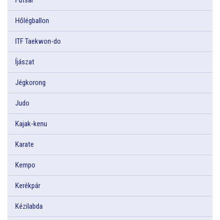
Hőlégballon
ITF Taekwon-do
Íjászat
Jégkorong
Judo
Kajak-kenu
Karate
Kempo
Kerékpár
Kézilabda