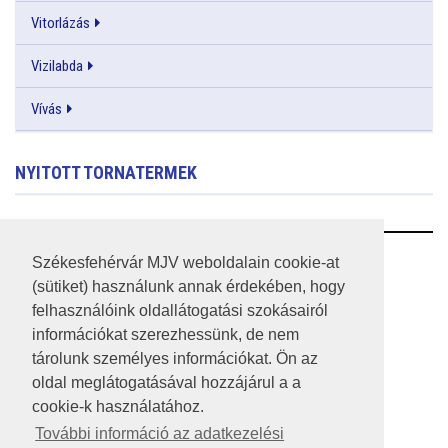
Vitorlázás
Vizilabda
Vívás
NYITOTT TORNATERMEK
RSS
Székesfehérvár MJV weboldalain cookie-at
(sütiket) használunk annak érdekében, hogy
A HONLAP 2017.03.31-I ÁLLAPOTA
felhasználóink oldallátogatási szokásairól
információkat szerezhessünk, de nem
JOGI NYILATKOZAT
tárolunk személyes információkat. Ön az
IMPRESSZUM
oldal meglátogatásával hozzájárul a a
cookie-k használatához.
MÉDIAAJÁNLAT
További információ az adatkezelési