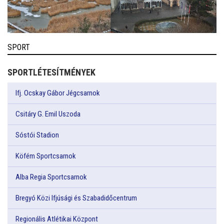
SPORT
SPORTLÉTESÍTMÉNYEK
Ifj. Ocskay Gábor Jégcsarnok
Csitáry G. Emil Uszoda
Sóstói Stadion
Köfém Sportcsarnok
Alba Regia Sportcsarnok
Bregyó Közi Ifjúsági és Szabadidőcentrum
Regionális Atlétikai Központ