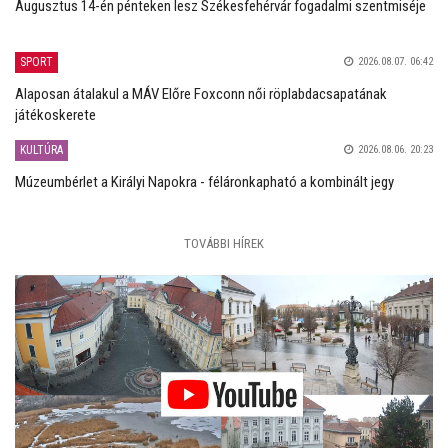
Augusztus 14-én pénteken lesz Székesfehérvár fogadalmi szentmiséje
SPORT
2026.08.07. 06:42
Alaposan átalakul a MÁV Előre Foxconn női röplabdacsapatának
játékoskerete
KULTÚRA
2026.08.06. 20:23
Múzeumbérlet a Királyi Napokra - féláronkapható a kombinált jegy
TOVÁBBI HÍREK