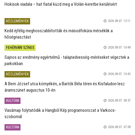
Hokisok viadala – hat fiatal küzd meg a Volán-keretbe kerülésért
KÖZLEMÉNYEK
2026.08.07. 13:11
Kedd éjfélig meghosszabbították és másodfokúra mérséklik a
hőségriasztást
FEHÉRVÁRI SZÍNES
2026.08.07. 10:48
Sajnos az eredmény egyértelmű - talajnedvesség-méréseket végeztek a
parkokban
KÖZLEMÉNYEK
2026.08.07. 10:45
A Bem József utca környékén, a Bartók Béla téren és Kisfaludon lesz
áramszünet augusztus 10-én
KULTÚRA
2026.08.07. 08:37
Vasárnap folytatódik a Hangból Kép programsorozat a Varkocs-
szobornál
KULTÚRA
2026.08.07. 07:08