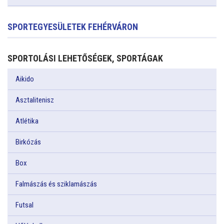
SPORTEGYESÜLETEK FEHÉRVÁRON
SPORTOLÁSI LEHETŐSÉGEK, SPORTÁGAK
Aikido
Asztalitenisz
Atlétika
Birkózás
Box
Falmászás és sziklamászás
Futsal