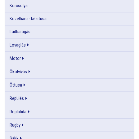
Korcsolya
Közelharc - kézitusa
Ladbarúgás
Lovaglás
Motor
Ökölvívás
Öttusa
Repülés
Röplabda
Rugby
Sakk