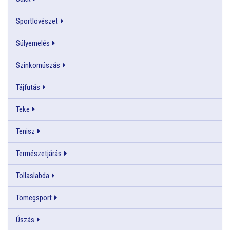
Sportlövészet
Súlyemelés
Szinkornúszás
Tájfutás
Teke
Tenisz
Természetjárás
Tollaslabda
Tömegsport
Úszás