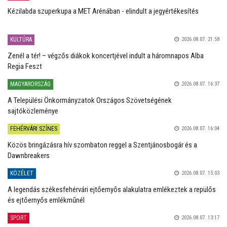
Kézilabda szuperkupa a MET Arénában - elindult a jegyértékesítés
KULTÚRA
2026.08.07. 21:58
Zenél a tér! – végzős diákok koncertjével indult a háromnapos Alba
Regia Feszt
MAGYARORSZÁG
2026.08.07. 16:37
A Települési Önkormányzatok Országos Szövetségének
sajtóközleménye
FEHÉRVÁRI SZÍNES
2026.08.07. 16:04
Közös bringázásra hív szombaton reggel a Szentjánosbogár és a
Dawnbreakers
KÖZÉLET
2026.08.07. 15:03
A legendás székesfehérvári ejtőernyős alakulatra emlékeztek a repülős
és ejtőernyős emlékműnél
SPORT
2026.08.07. 13:17