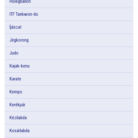
Hőlégballon
ITF Taekwon-do
Íjászat
Jégkorong
Judo
Kajak-kenu
Karate
Kempo
Kerékpár
Kézilabda
Kosárlabda