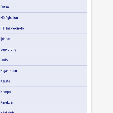
Futsal
Hőlégballon
ITF Taekwon-do
Íjászat
Jégkorong
Judo
Kajak-kenu
Karate
Kempo
Kerékpár