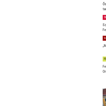
Ős
ta
S
Sz
Fe
V
„M
F
Fe
Or