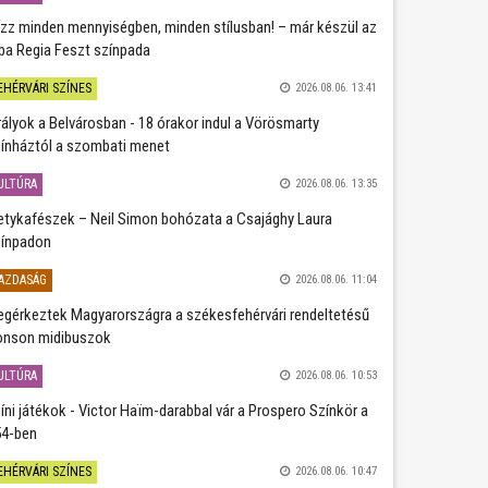
zz minden mennyiségben, minden stílusban! – már készül az
ba Regia Feszt színpada
EHÉRVÁRI SZÍNES
2026.08.06. 13:41
rályok a Belvárosban - 18 órakor indul a Vörösmarty
ínháztól a szombati menet
ULTÚRA
2026.08.06. 13:35
etykafészek – Neil Simon bohózata a Csajághy Laura
ínpadon
AZDASÁG
2026.08.06. 11:04
gérkeztek Magyarországra a székesfehérvári rendeltetésű
nson midibuszok
ULTÚRA
2026.08.06. 10:53
íni játékok - Victor Haïm-darabbal vár a Prospero Színkör a
4-ben
EHÉRVÁRI SZÍNES
2026.08.06. 10:47