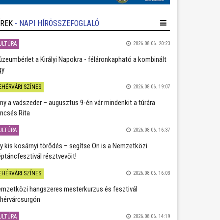
ÍREK
- NAPI HÍRÖSSZEFOGLALÓ
ULTÚRA
2026.08.06. 20:23
zeumbérlet a Királyi Napokra - féláronkapható a kombinált
gy
EHÉRVÁRI SZÍNES
2026.08.06. 19:07
ány a vadszeder – augusztus 9-én vár mindenkit a túrára
ncsés Rita
ULTÚRA
2026.08.06. 16:37
y kis kosárnyi törődés – segítse Ön is a Nemzetközi
ptáncfesztivál résztvevőit!
EHÉRVÁRI SZÍNES
2026.08.06. 16:03
mzetközi hangszeres mesterkurzus és fesztivál
hérvárcsurgón
ULTÚRA
2026.08.06. 14:19