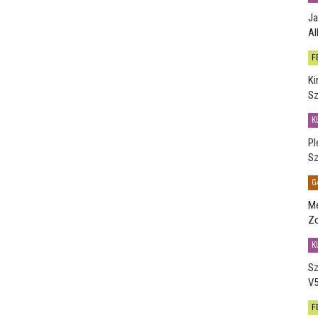
Ja
Al
F
Ki
Sz
K
Pl
Sz
G
Me
Zo
K
Sz
V5
F