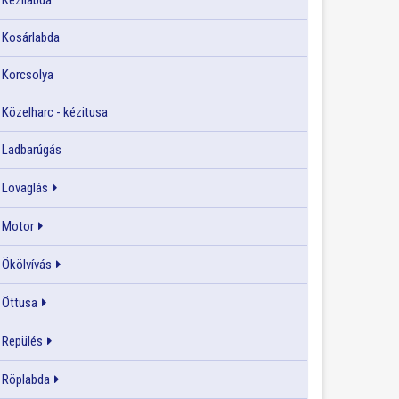
Kézilabda
Kosárlabda
Korcsolya
Közelharc - kézitusa
Ladbarúgás
Lovaglás
Motor
Ökölvívás
Öttusa
Repülés
Röplabda