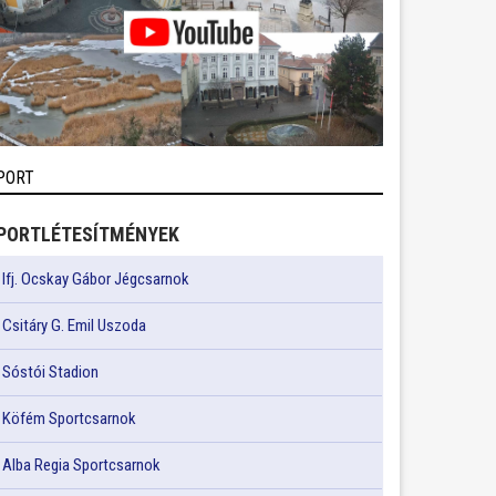
PORT
PORTLÉTESÍTMÉNYEK
Ifj. Ocskay Gábor Jégcsarnok
Csitáry G. Emil Uszoda
Sóstói Stadion
Köfém Sportcsarnok
Alba Regia Sportcsarnok