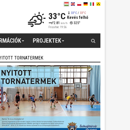
33°C
33°C
/
33°C
Kevés felhő
2.81
325°
km/h
Frissítve: 19:56
Keresés
ORMÁCIÓK
PROJEKTEK
YITOTT TORNATERMEK