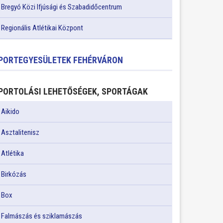
Bregyó Közi Ifjúsági és Szabadidőcentrum
Regionális Atlétikai Központ
PORTEGYESÜLETEK FEHÉRVÁRON
PORTOLÁSI LEHETŐSÉGEK, SPORTÁGAK
Aikido
Asztalitenisz
Atlétika
Birkózás
Box
Falmászás és sziklamászás