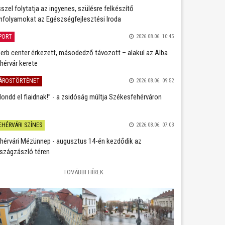
szel folytatja az ingyenes, szülésre felkészítő
nfolyamokat az Egészségfejlesztési Iroda
PORT
2026.08.06. 10:45
erb center érkezett, másodedző távozott – alakul az Alba
hérvár kerete
ÁROSTÖRTÉNET
2026.08.06. 09:52
ondd el fiaidnak!” - a zsidóság múltja Székesfehérváron
EHÉRVÁRI SZÍNES
2026.08.06. 07:03
hérvári Mézünnep - augusztus 14-én kezdődik az
szágzászló téren
TOVÁBBI HÍREK