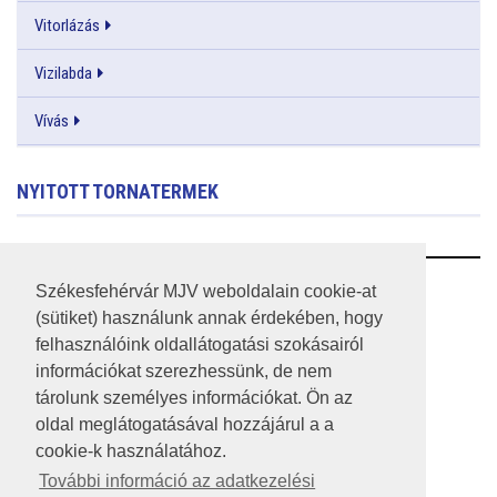
Vitorlázás
Vizilabda
Vívás
NYITOTT TORNATERMEK
RSS
Székesfehérvár MJV weboldalain cookie-at
(sütiket) használunk annak érdekében, hogy
A HONLAP 2017.03.31-I ÁLLAPOTA
felhasználóink oldallátogatási szokásairól
információkat szerezhessünk, de nem
JOGI NYILATKOZAT
tárolunk személyes információkat. Ön az
IMPRESSZUM
oldal meglátogatásával hozzájárul a a
cookie-k használatához.
MÉDIAAJÁNLAT
További információ az adatkezelési