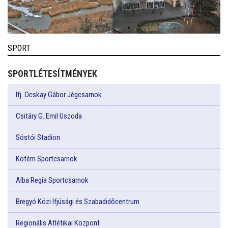
SPORT
SPORTLÉTESÍTMÉNYEK
Ifj. Ocskay Gábor Jégcsarnok
Csitáry G. Emil Uszoda
Sóstói Stadion
Köfém Sportcsarnok
Alba Regia Sportcsarnok
Bregyó Közi Ifjúsági és Szabadidőcentrum
Regionális Atlétikai Központ