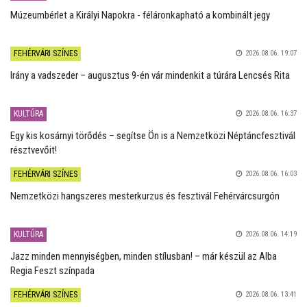
Múzeumbérlet a Királyi Napokra - féláronkapható a kombinált jegy
FEHÉRVÁRI SZÍNES
2026.08.06. 19:07
Irány a vadszeder – augusztus 9-én vár mindenkit a túrára Lencsés Rita
KULTÚRA
2026.08.06. 16:37
Egy kis kosárnyi törődés – segítse Ön is a Nemzetközi Néptáncfesztivál
résztvevőit!
FEHÉRVÁRI SZÍNES
2026.08.06. 16:03
Nemzetközi hangszeres mesterkurzus és fesztivál Fehérvárcsurgón
KULTÚRA
2026.08.06. 14:19
Jazz minden mennyiségben, minden stílusban! – már készül az Alba
Regia Feszt színpada
FEHÉRVÁRI SZÍNES
2026.08.06. 13:41