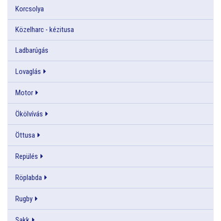
Korcsolya
Közelharc - kézitusa
Ladbarúgás
Lovaglás
Motor
Ökölvívás
Öttusa
Repülés
Röplabda
Rugby
Sakk