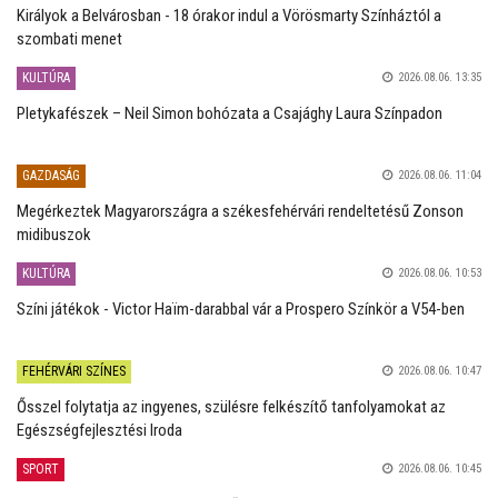
Királyok a Belvárosban - 18 órakor indul a Vörösmarty Színháztól a
szombati menet
KULTÚRA
2026.08.06. 13:35
Pletykafészek – Neil Simon bohózata a Csajághy Laura Színpadon
GAZDASÁG
2026.08.06. 11:04
Megérkeztek Magyarországra a székesfehérvári rendeltetésű Zonson
midibuszok
KULTÚRA
2026.08.06. 10:53
Színi játékok - Victor Haïm-darabbal vár a Prospero Színkör a V54-ben
FEHÉRVÁRI SZÍNES
2026.08.06. 10:47
Ősszel folytatja az ingyenes, szülésre felkészítő tanfolyamokat az
Egészségfejlesztési Iroda
SPORT
2026.08.06. 10:45