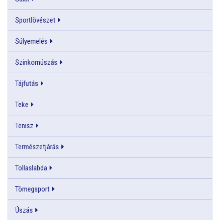
Sportlövészet
Súlyemelés
Szinkornúszás
Tájfutás
Teke
Tenisz
Természetjárás
Tollaslabda
Tömegsport
Úszás