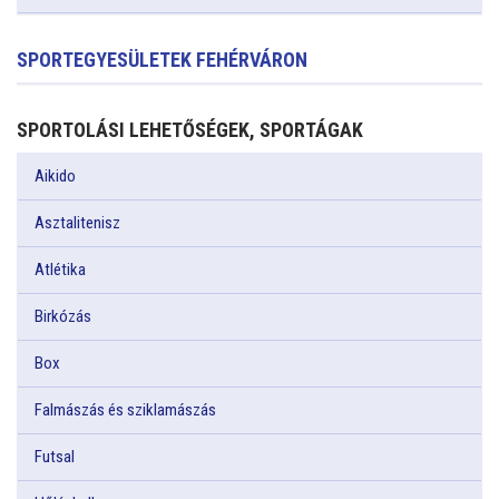
SPORTEGYESÜLETEK FEHÉRVÁRON
SPORTOLÁSI LEHETŐSÉGEK, SPORTÁGAK
Aikido
Asztalitenisz
Atlétika
Birkózás
Box
Falmászás és sziklamászás
Futsal