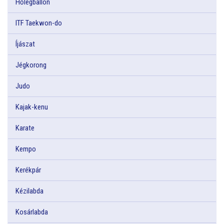
Hőlégballon
ITF Taekwon-do
Íjászat
Jégkorong
Judo
Kajak-kenu
Karate
Kempo
Kerékpár
Kézilabda
Kosárlabda