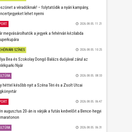
szönet a véradóknak! – folytatódik a nyári kampány,
ncertjegyeket lehet nyerni
PORT
2026.08.05. 11:21
r megvásárolhatók a jegyek a fehérvári kézilabda
uperkupára
EHÉRVÁRI SZÍNES
2026.08.05. 10:25
lya Bea és Szokolay Dongó Balázs duójával zárul az
lékparki Nyár
ULTÚRA
2026.08.05. 08:33
y héttel később nyit a Széna Téri és a Zsolt Utcai
gkönyvtár
PORT
2026.08.05. 06:47
én augusztus 20-án is várják a futás kedvelőit a Bence-hegyi
lmaratonon
ULTÚRA
2026.08.05. 06:31