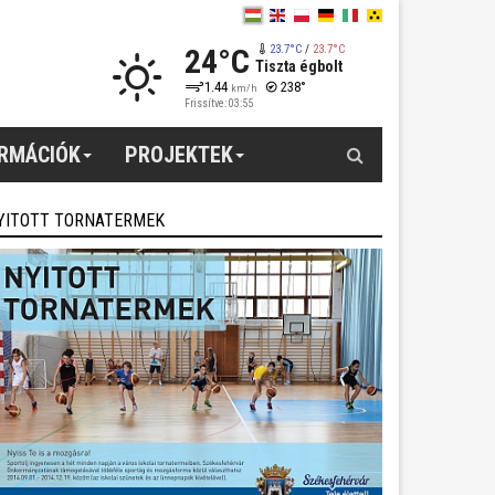
24°C
23.7°C
/
23.7°C
Tiszta égbolt
1.44
238°
km/h
Frissítve: 03:55
Keresés
ORMÁCIÓK
PROJEKTEK
YITOTT TORNATERMEK