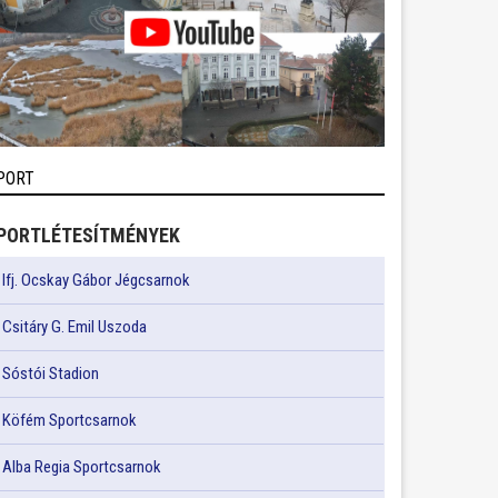
PORT
PORTLÉTESÍTMÉNYEK
Ifj. Ocskay Gábor Jégcsarnok
Csitáry G. Emil Uszoda
Sóstói Stadion
Köfém Sportcsarnok
Alba Regia Sportcsarnok