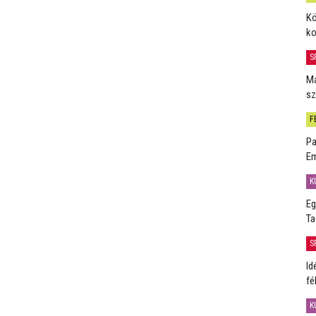
Kö
ko
S
Má
sz
F
Pa
Em
K
Eg
Ta
S
Id
fé
K