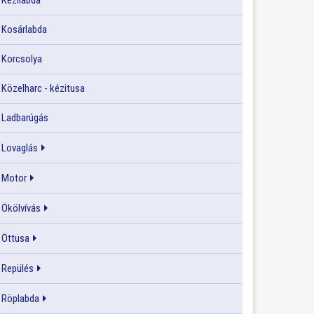
Kézilabda
Kosárlabda
Korcsolya
Közelharc - kézitusa
Ladbarúgás
Lovaglás
Motor
Ökölvívás
Öttusa
Repülés
Röplabda