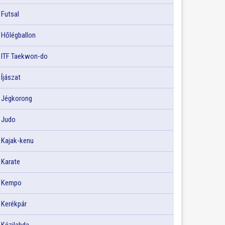
Futsal
Hőlégballon
ITF Taekwon-do
Íjászat
Jégkorong
Judo
Kajak-kenu
Karate
Kempo
Kerékpár