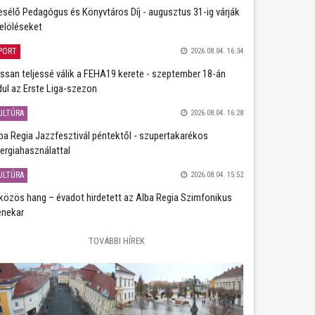
sélő Pedagógus és Könyvtáros Díj - augusztus 31-ig várják
jelöléseket
PORT
2026.08.04. 16:34
ssan teljessé válik a FEHA19 kerete - szeptember 18-án
dul az Erste Liga-szezon
ULTÚRA
2026.08.04. 16:28
ba Regia Jazzfesztivál péntektől - szupertakarékos
ergiahasználattal
ULTÚRA
2026.08.04. 15:52
közös hang – évadot hirdetett az Alba Regia Szimfonikus
nekar
TOVÁBBI HÍREK