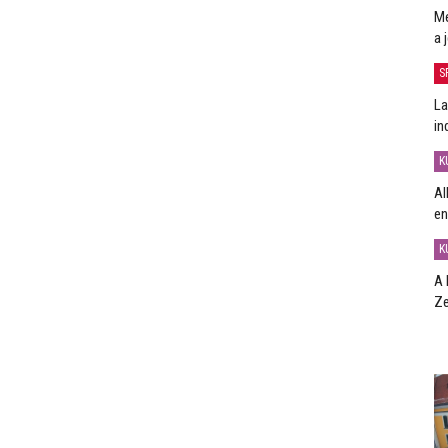
Me
a 
S
La
in
K
Al
en
K
A 
Ze