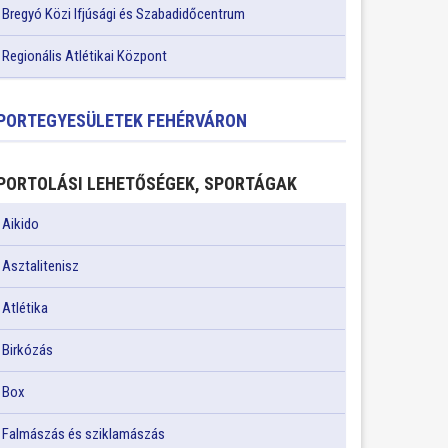
Bregyó Közi Ifjúsági és Szabadidőcentrum
Regionális Atlétikai Központ
PORTEGYESÜLETEK FEHÉRVÁRON
PORTOLÁSI LEHETŐSÉGEK, SPORTÁGAK
Aikido
Asztalitenisz
Atlétika
Birkózás
Box
Falmászás és sziklamászás