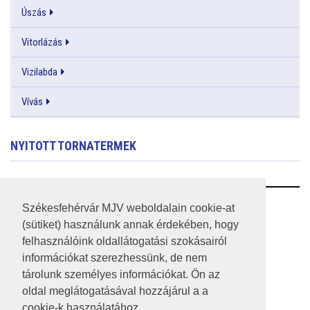
Úszás
Vitorlázás
Vizilabda
Vívás
NYITOTT TORNATERMEK
RSS
Székesfehérvár MJV weboldalain cookie-at
(sütiket) használunk annak érdekében, hogy
A HONLAP 2017.03.31-I ÁLLAPOTA
felhasználóink oldallátogatási szokásairól
információkat szerezhessünk, de nem
JOGI NYILATKOZAT
tárolunk személyes információkat. Ön az
IMPRESSZUM
oldal meglátogatásával hozzájárul a a
cookie-k használatához.