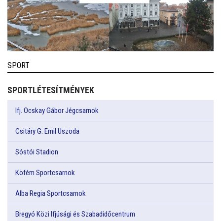
SPORT
SPORTLÉTESÍTMÉNYEK
Ifj. Ocskay Gábor Jégcsarnok
Csitáry G. Emil Uszoda
Sóstói Stadion
Köfém Sportcsarnok
Alba Regia Sportcsarnok
Bregyó Közi Ifjúsági és Szabadidőcentrum