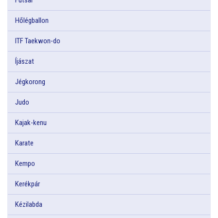
Hőlégballon
ITF Taekwon-do
Íjászat
Jégkorong
Judo
Kajak-kenu
Karate
Kempo
Kerékpár
Kézilabda