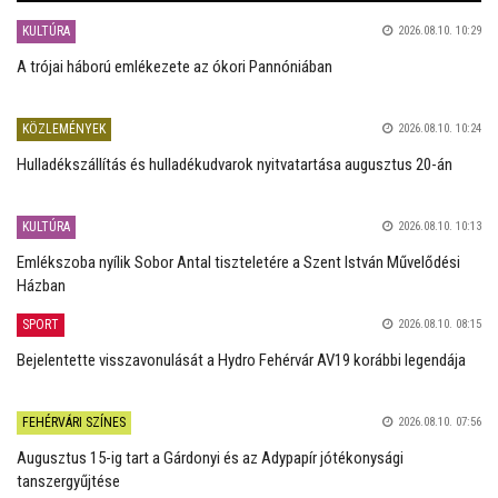
KULTÚRA
2026.08.10. 10:29
A trójai háború emlékezete az ókori Pannóniában
KÖZLEMÉNYEK
2026.08.10. 10:24
Hulladékszállítás és hulladékudvarok nyitvatartása augusztus 20-án
KULTÚRA
2026.08.10. 10:13
Emlékszoba nyílik Sobor Antal tiszteletére a Szent István Művelődési
Házban
SPORT
2026.08.10. 08:15
Bejelentette visszavonulását a Hydro Fehérvár AV19 korábbi legendája
FEHÉRVÁRI SZÍNES
2026.08.10. 07:56
Augusztus 15-ig tart a Gárdonyi és az Adypapír jótékonysági
tanszergyűjtése