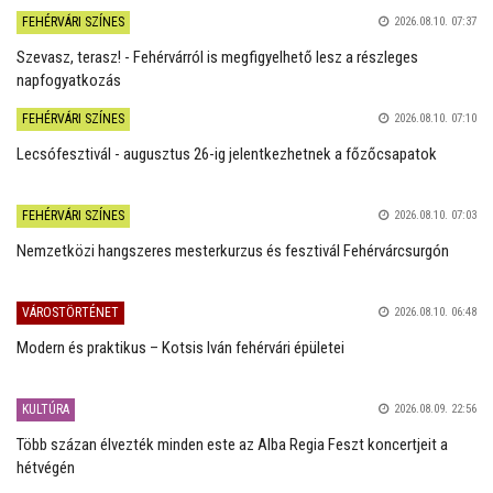
FEHÉRVÁRI SZÍNES
2026.08.10. 07:37
Szevasz, terasz! - Fehérvárról is megfigyelhető lesz a részleges
napfogyatkozás
FEHÉRVÁRI SZÍNES
2026.08.10. 07:10
Lecsófesztivál - augusztus 26-ig jelentkezhetnek a főzőcsapatok
FEHÉRVÁRI SZÍNES
2026.08.10. 07:03
Nemzetközi hangszeres mesterkurzus és fesztivál Fehérvárcsurgón
VÁROSTÖRTÉNET
2026.08.10. 06:48
Modern és praktikus – Kotsis Iván fehérvári épületei
KULTÚRA
2026.08.09. 22:56
Több százan élvezték minden este az Alba Regia Feszt koncertjeit a
hétvégén