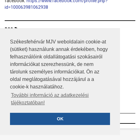
facebook:
https://www.facebook.com/profile.php?
id=100063981062938
RSS
A HONLAP 2017.03.31-I ÁLLAPOTA
Székesfehérvár MJV weboldalain cookie-at
(sütiket) használunk annak érdekében, hogy
JOGI NYILATKOZAT
felhasználóink oldallátogatási szokásairól
információkat szerezhessünk, de nem
IMPRESSZUM
tárolunk személyes információkat. Ön az
MÉDIAAJÁNLAT
oldal meglátogatásával hozzájárul a a
cookie-k használatához.
KÖZÉRDEKŰ ADATOK
További információ az adatkezelési
tájékoztatóban!
ADATVÉDELEM
©2023 SZÉKESFEHÉRVÁR MEGYEI JOGÚ VÁROS
OK