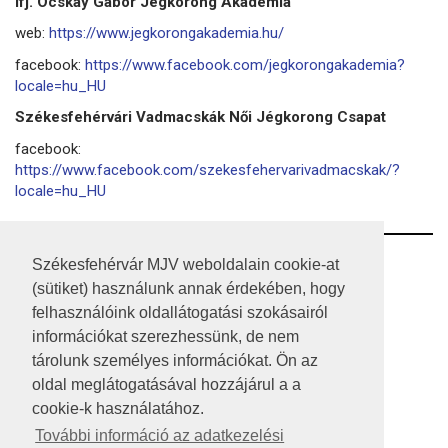
Ifj. Ocskay Gábor Jégkorong Akadémia
web:
https://www.jegkorongakademia.hu/
facebook:
https://www.facebook.com/jegkorongakademia?
locale=hu_HU
Székesfehérvári Vadmacskák Női Jégkorong Csapat
facebook:
https://www.facebook.com/szekesfehervarivadmacskak/?
locale=hu_HU
RSS
Székesfehérvár MJV weboldalain cookie-at
(sütiket) használunk annak érdekében, hogy
A HONLAP 2017.03.31-I ÁLLAPOTA
felhasználóink oldallátogatási szokásairól
információkat szerezhessünk, de nem
JOGI NYILATKOZAT
tárolunk személyes információkat. Ön az
IMPRESSZUM
oldal meglátogatásával hozzájárul a a
cookie-k használatához.
MÉDIAAJÁNLAT
További információ az adatkezelési