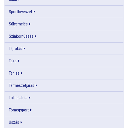
Sportlövészet
Súlyemelés
Szinkornúszás
Tájfutás
Teke
Tenisz
Természetjárás
Tollaslabda
Tömegsport
Úszás