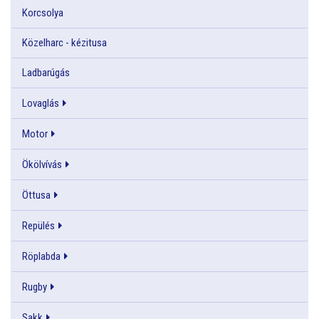
Korcsolya
Közelharc - kézitusa
Ladbarúgás
Lovaglás
Motor
Ökölvívás
Öttusa
Repülés
Röplabda
Rugby
Sakk