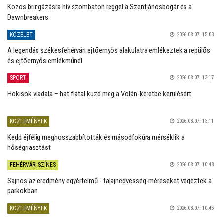
Közös bringázásra hív szombaton reggel a Szentjánosbogár és a
Dawnbreakers
KÖZÉLET
2026.08.07. 15:03
A legendás székesfehérvári ejtőernyős alakulatra emlékeztek a repülős
és ejtőernyős emlékműnél
SPORT
2026.08.07. 13:17
Hokisok viadala – hat fiatal küzd meg a Volán-keretbe kerülésért
KÖZLEMÉNYEK
2026.08.07. 13:11
Kedd éjfélig meghosszabbították és másodfokúra mérséklik a
hőségriasztást
FEHÉRVÁRI SZÍNES
2026.08.07. 10:48
Sajnos az eredmény egyértelmű - talajnedvesség-méréseket végeztek a
parkokban
KÖZLEMÉNYEK
2026.08.07. 10:45