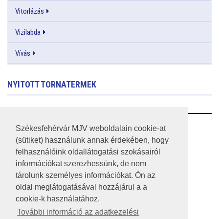
Vitorlázás
Vizilabda
Vívás
NYITOTT TORNATERMEK
RSS
Székesfehérvár MJV weboldalain cookie-at
(sütiket) használunk annak érdekében, hogy
A HONLAP 2017.03.31-I ÁLLAPOTA
felhasználóink oldallátogatási szokásairól
információkat szerezhessünk, de nem
JOGI NYILATKOZAT
tárolunk személyes információkat. Ön az
IMPRESSZUM
oldal meglátogatásával hozzájárul a a
cookie-k használatához.
MÉDIAAJÁNLAT
További információ az adatkezelési