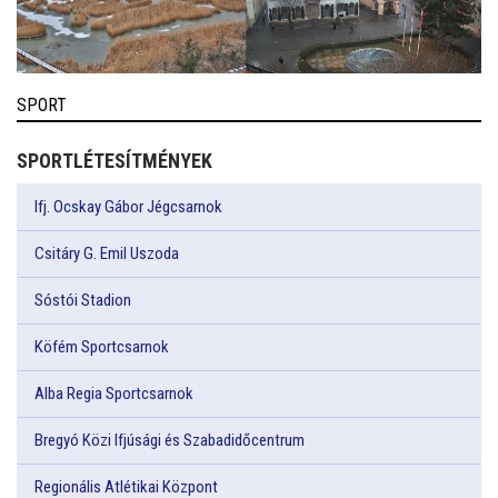
SPORT
SPORTLÉTESÍTMÉNYEK
Ifj. Ocskay Gábor Jégcsarnok
Csitáry G. Emil Uszoda
Sóstói Stadion
Köfém Sportcsarnok
Alba Regia Sportcsarnok
Bregyó Közi Ifjúsági és Szabadidőcentrum
Regionális Atlétikai Központ