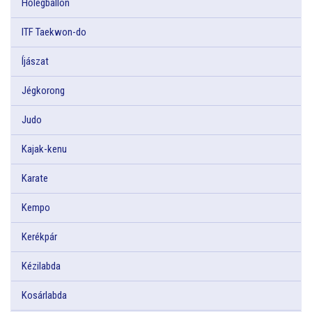
Hőlégballon
ITF Taekwon-do
Íjászat
Jégkorong
Judo
Kajak-kenu
Karate
Kempo
Kerékpár
Kézilabda
Kosárlabda