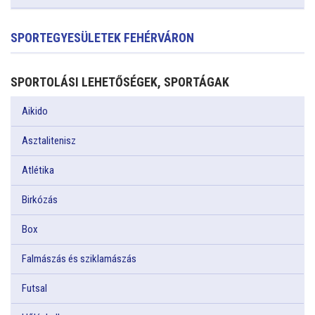
SPORTEGYESÜLETEK FEHÉRVÁRON
SPORTOLÁSI LEHETŐSÉGEK, SPORTÁGAK
Aikido
Asztalitenisz
Atlétika
Birkózás
Box
Falmászás és sziklamászás
Futsal