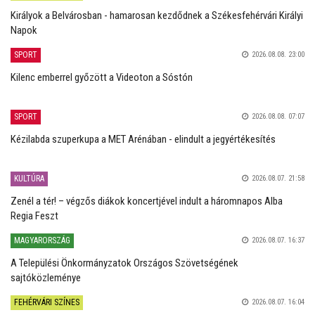
Királyok a Belvárosban - hamarosan kezdődnek a Székesfehérvári Királyi
Napok
SPORT
2026.08.08. 23:00
Kilenc emberrel győzött a Videoton a Sóstón
SPORT
2026.08.08. 07:07
Kézilabda szuperkupa a MET Arénában - elindult a jegyértékesítés
KULTÚRA
2026.08.07. 21:58
Zenél a tér! – végzős diákok koncertjével indult a háromnapos Alba
Regia Feszt
MAGYARORSZÁG
2026.08.07. 16:37
A Települési Önkormányzatok Országos Szövetségének
sajtóközleménye
FEHÉRVÁRI SZÍNES
2026.08.07. 16:04